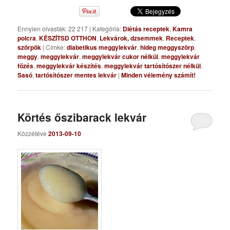
Ennyien olvasták: 22 217
|
Kategória:
Diétás receptek
,
Kamra
polcra
,
KÉSZÍTSD OTTHON
,
Lekvárok, dzsemmek
,
Receptek
,
szörpök
|
Címke:
diabetikus meggylekvár
,
hideg meggyszörp
,
meggy
,
meggylekvár
,
meggylekvár cukor nélkül
,
meggylekvár
főzés
,
meggylekvár készítés
,
meggylekvár tartósítószer nélkül
,
Sasó
,
tartósítószer mentes lekvár
|
Minden vélemény számít!
Körtés őszibarack lekvár
Közzétéve
2013-09-10