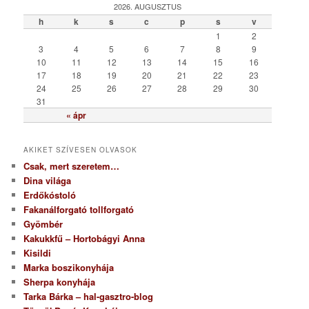
g
2026. AUGUSZTUS
ó
h
k
s
c
p
s
v
r
1
2
i
3
4
5
6
7
8
9
a
10
11
12
13
14
15
16
17
18
19
20
21
22
23
24
25
26
27
28
29
30
31
« ápr
AKIKET SZÍVESEN OLVASOK
Csak, mert szeretem…
Dina világa
Erdőkóstoló
Fakanálforgató tollforgató
Gyömbér
Kakukkfű – Hortobágyi Anna
Kisildi
Marka boszikonyhája
Sherpa konyhája
Tarka Bárka – hal-gasztro-blog