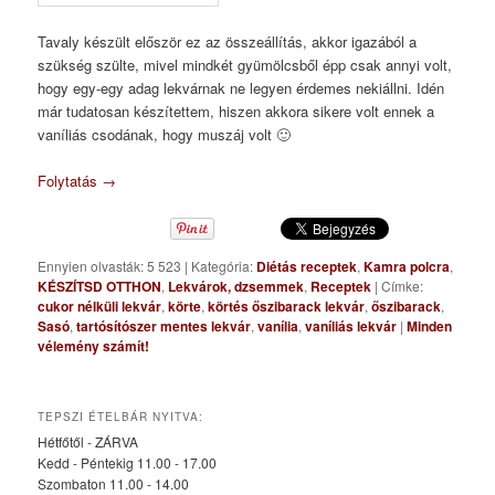
Tavaly készült először ez az összeállítás, akkor igazából a
szükség szülte, mivel mindkét gyümölcsből épp csak annyi volt,
hogy egy-egy adag lekvárnak ne legyen érdemes nekiállni. Idén
már tudatosan készítettem, hiszen akkora sikere volt ennek a
vaníliás csodának, hogy muszáj volt 🙂
Folytatás
→
Ennyien olvasták: 5 523
|
Kategória:
Diétás receptek
,
Kamra polcra
,
KÉSZÍTSD OTTHON
,
Lekvárok, dzsemmek
,
Receptek
|
Címke:
cukor nélküli lekvár
,
körte
,
körtés őszibarack lekvár
,
őszibarack
,
Sasó
,
tartósítószer mentes lekvár
,
vanília
,
vaníliás lekvár
|
Minden
vélemény számít!
TEPSZI ÉTELBÁR NYITVA:
Hétfőtől - ZÁRVA
Kedd - Péntekig 11.00 - 17.00
Szombaton 11.00 - 14.00