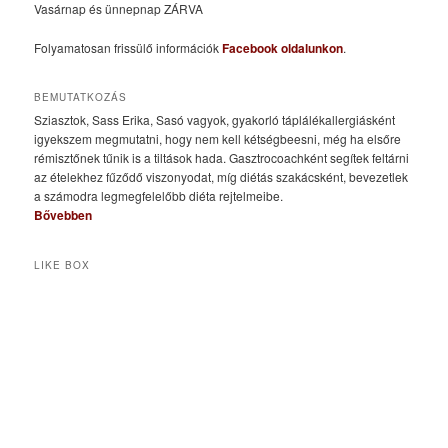
Vasárnap és ünnepnap ZÁRVA
Folyamatosan frissülő információk
Facebook oldalunkon
.
BEMUTATKOZÁS
Sziasztok, Sass Erika, Sasó vagyok, gyakorló táplálékallergiásként
igyekszem megmutatni, hogy nem kell kétségbeesni, még ha elsőre
rémisztőnek tűnik is a tiltások hada. Gasztrocoachként segítek feltárni
az ételekhez fűződő viszonyodat, míg diétás szakácsként, bevezetlek
a számodra legmegfelelőbb diéta rejtelmeibe.
Bővebben
LIKE BOX