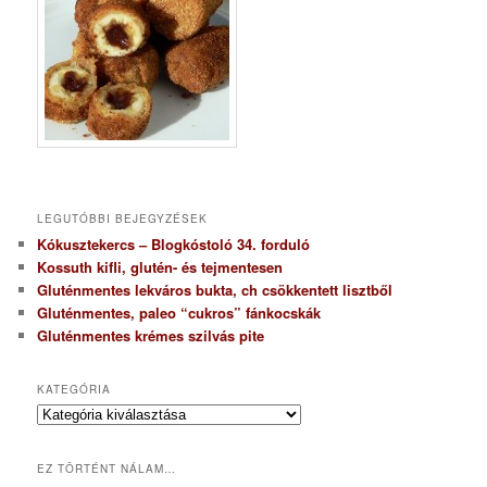
LEGUTÓBBI BEJEGYZÉSEK
Kókusztekercs – Blogkóstoló 34. forduló
Kossuth kifli, glutén- és tejmentesen
Gluténmentes lekváros bukta, ch csökkentett lisztből
Gluténmentes, paleo “cukros” fánkocskák
Gluténmentes krémes szilvás pite
KATEGÓRIA
K
a
t
EZ TÖRTÉNT NÁLAM…
e