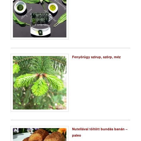
Fenyőrügy szirup, szörp, méz
Nutellával töltött bundás banán –
paleo