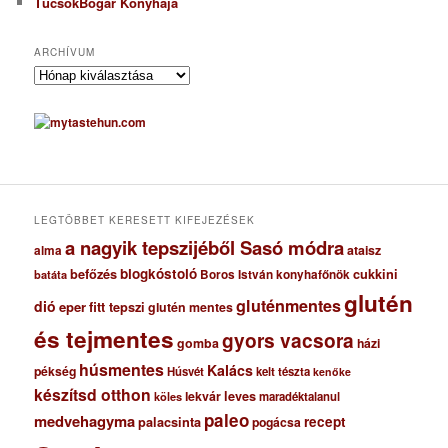
TücsökBogár Konyhája
ARCHÍVUM
A
r
c
h
í
v
u
m
LEGTÖBBET KERESETT KIFEJEZÉSEK
a nagyik tepszijéből Sasó módra
ataisz
alma
blogkóstoló
befőzés
cukkini
Boros István konyhafőnök
batáta
glutén
gluténmentes
dió
eper
fitt tepszi
glutén mentes
és tejmentes
gyors vacsora
gomba
házi
húsmentes
Kalács
pékség
Húsvét
kelt tészta
kenőke
készítsd otthon
lekvár
leves
maradéktalanul
köles
paleo
medvehagyma
recept
palacsinta
pogácsa