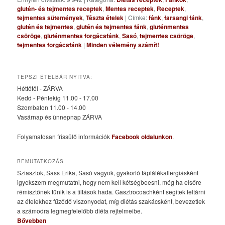
glutén- és tejmentes receptek
,
Mentes receptek
,
Receptek
,
tejmentes sütemények
,
Tészta ételek
|
Címke:
fánk
,
farsangi fánk
,
glutén és tejmentes
,
glutén és tejmentes fánk
,
gluténmentes
csöröge
,
gluténmentes forgácsfánk
,
Sasó
,
tejmentes csöröge
,
tejmentes forgácsfánk
|
Minden vélemény számít!
TEPSZI ÉTELBÁR NYITVA:
Hétfőtől - ZÁRVA
Kedd - Péntekig 11.00 - 17.00
Szombaton 11.00 - 14.00
Vasárnap és ünnepnap ZÁRVA
Folyamatosan frissülő információk
Facebook oldalunkon
.
BEMUTATKOZÁS
Sziasztok, Sass Erika, Sasó vagyok, gyakorló táplálékallergiásként
igyekszem megmutatni, hogy nem kell kétségbeesni, még ha elsőre
rémisztőnek tűnik is a tiltások hada. Gasztrocoachként segítek feltárni
az ételekhez fűződő viszonyodat, míg diétás szakácsként, bevezetlek
a számodra legmegfelelőbb diéta rejtelmeibe.
Bővebben