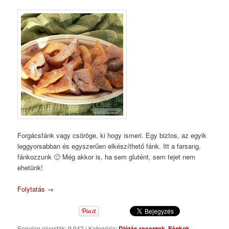
Forgácsfánk vagy csöröge, ki hogy ismeri. Egy biztos, az egyik
leggyorsabban és egyszerűen elkészíthető fánk. Itt a farsang,
fánkozzunk 🙂 Még akkor is, ha sem glutént, sem tejet nem
ehetünk!
Folytatás
→
Ennyien olvasták: 9 942
|
Kategória:
Diétás receptek
,
Fánkok
,