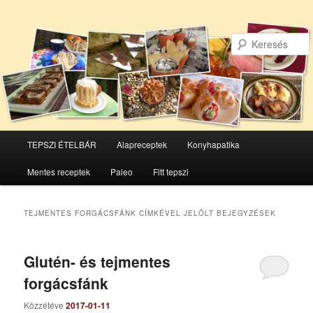
Főmenü
TEPSZI ÉTELBÁR
Alapreceptek
Konyhapatika
Tovább
Tovább
Mentes receptek
Paleo
Fitt tepszi
az
a
elsődleges
másodlagos
TEJMENTES FORGÁCSFÁNK
CÍMKÉVEL JELÖLT BEJEGYZÉSEK
tartalomra
tartalomra
Glutén- és tejmentes
forgácsfánk
Közzétéve
2017-01-11