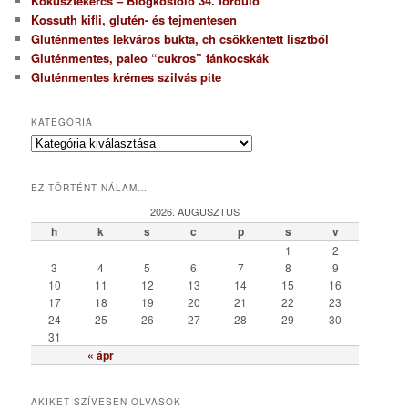
Kókusztekercs – Blogkóstoló 34. forduló
Kossuth kifli, glutén- és tejmentesen
Gluténmentes lekváros bukta, ch csökkentett lisztből
Gluténmentes, paleo “cukros” fánkocskák
Gluténmentes krémes szilvás pite
KATEGÓRIA
K
a
t
EZ TÖRTÉNT NÁLAM…
e
g
2026. AUGUSZTUS
ó
h
k
s
c
p
s
v
r
1
2
i
3
4
5
6
7
8
9
a
10
11
12
13
14
15
16
17
18
19
20
21
22
23
24
25
26
27
28
29
30
31
« ápr
AKIKET SZÍVESEN OLVASOK