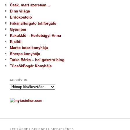
Csak, mert szeretem…
Dina világa
Erdőkóstoló
Fakanálforgató tollforgató
Gyömbér
Kakukkfű – Hortobágyi Anna
Kisildi
Marka boszikonyhája
Sherpa konyhája
Tarka Bárka – hal-gasztro-blog
TücsökBogár Konyhája
ARCHÍVUM
A
r
c
h
í
v
u
m
LEGTÖBBET KERESETT KIFEJEZÉSEK