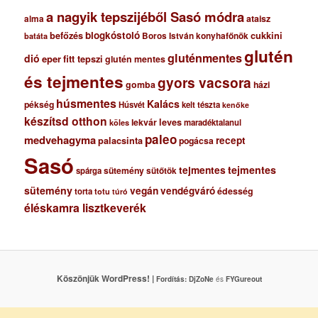
a nagyik tepszijéből Sasó módra
ataisz
alma
blogkóstoló
befőzés
cukkini
Boros István konyhafőnök
batáta
glutén
gluténmentes
dió
eper
fitt tepszi
glutén mentes
és tejmentes
gyors vacsora
gomba
házi
húsmentes
Kalács
pékség
Húsvét
kelt tészta
kenőke
készítsd otthon
lekvár
leves
maradéktalanul
köles
paleo
medvehagyma
recept
palacsinta
pogácsa
Sasó
tejmentes
tejmentes
sütemény
spárga
sütőtök
sütemény
vegán
vendégváró
édesség
torta
totu
túró
éléskamra lisztkeverék
Köszönjük WordPress! |
Fordítás:
DjZoNe
és
FYGureout