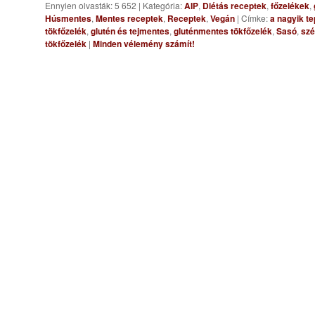
Ennyien olvasták: 5 652
|
Kategória:
AIP
,
Diétás receptek
,
főzelékek
,
Húsmentes
,
Mentes receptek
,
Receptek
,
Vegán
|
Címke:
a nagyik t
tökfőzelék
,
glutén és tejmentes
,
gluténmentes tökfőzelék
,
Sasó
,
szé
tökfőzelék
|
Minden vélemény számít!