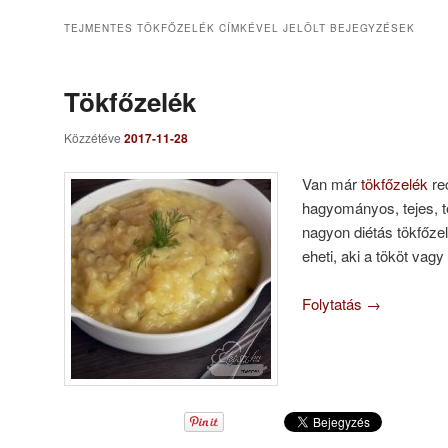
TEJMENTES TÖKFŐZELÉK
CÍMKÉVEL JELÖLT BEJEGYZÉSEK
Tökfőzelék
Közzétéve
2017-11-28
Van már
tökfőzelék
re
hagyományos, tejes, te
nagyon diétás tökfőze
eheti, aki a tököt va
Folytatás
→