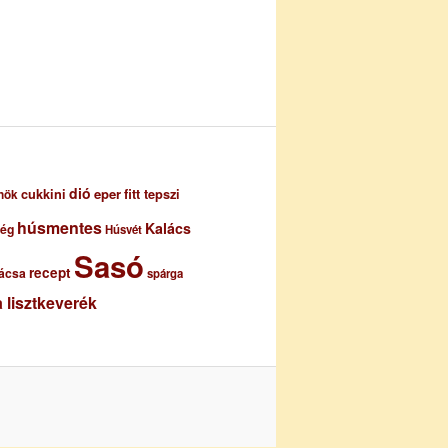
dió
eper
cukkini
fitt tepszi
nök
húsmentes
Kalács
ség
Húsvét
Sasó
recept
ácsa
spárga
 lisztkeverék