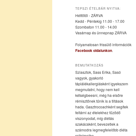
az
a
TEPSZI ÉTELBÁR NYITVA:
Hétfőtől - ZÁRVA
elsődleges
másodlagos
Kedd - Péntekig 11.00 - 17.00
Szombaton 11.00 - 14.00
Vasárnap és ünnepnap ZÁRVA
tartalomra
tartalomra
Folyamatosan frissülő információk
Facebook oldalunkon
.
BEMUTATKOZÁS
Sziasztok, Sass Erika, Sasó
vagyok, gyakorló
táplálékallergiásként igyekszem
megmutatni, hogy nem kell
kétségbeesni, még ha elsőre
rémisztőnek tűnik is a tiltások
hada. Gasztrocoachként segítek
feltárni az ételekhez fűződő
viszonyodat, míg diétás
szakácsként, bevezetlek a
számodra legmegfelelőbb diéta
rejtelmeibe.