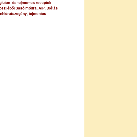
glutén- és tejmentes receptek
,
epszijéből Sasó módra
,
AIP
,
Diétás
nhidrátszegény
,
tejmentes