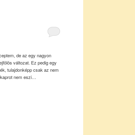
ceptem, de az egy nagyon
jfölös változat. Ez pedig egy
lék, tulajdonképp csak az nem
gy kaprot nem eszi…