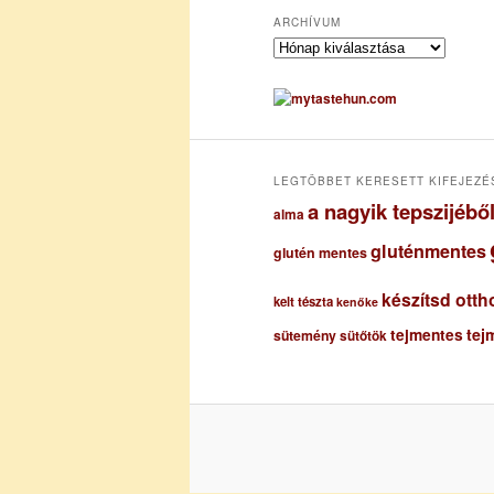
ARCHÍVUM
A
r
c
h
í
v
u
LEGTÖBBET KERESETT KIFEJEZÉ
m
a nagyik tepszijéb
alma
gluténmentes
glutén mentes
készítsd otth
kelt tészta
kenőke
tejmentes
tej
sütemény
sütőtök