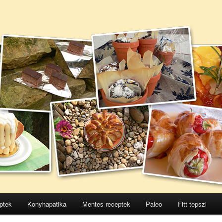
ptek
Konyhapatika
Mentes receptek
Paleo
Fitt tepszi