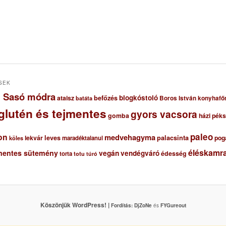
SEK
ől Sasó módra
blogkóstoló
ataisz
befőzés
Boros István konyhafő
batáta
glutén és tejmentes
gyors vacsora
gomba
házi pék
paleo
on
medvehagyma
lekvár
leves
palacsinta
pog
maradéktalanul
köles
éléskamra
mentes sütemény
vegán
vendégváró
édesség
torta
totu
túró
Köszönjük WordPress! |
Fordítás:
DjZoNe
és
FYGureout