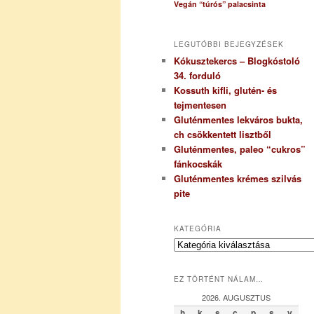
Vegán “túrós” palacsinta
LEGUTÓBBI BEJEGYZÉSEK
Kókusztekercs – Blogkóstoló
34. forduló
Kossuth kifli, glutén- és
tejmentesen
Gluténmentes lekváros bukta,
ch csökkentett lisztből
Gluténmentes, paleo “cukros”
fánkocskák
Gluténmentes krémes szilvás
pite
KATEGÓRIA
K
a
t
EZ TÖRTÉNT NÁLAM…
e
g
2026. AUGUSZTUS
ó
h
k
s
c
p
s
v