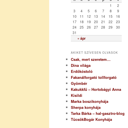
r
1
2
i
3
4
5
6
7
8
9
a
10
11
12
13
14
15
16
17
18
19
20
21
22
23
24
25
26
27
28
29
30
31
« ápr
AKIKET SZÍVESEN OLVASOK
Csak, mert szeretem…
Dina világa
Erdőkóstoló
Fakanálforgató tollforgató
Gyömbér
Kakukkfű – Hortobágyi Anna
Kisildi
Marka boszikonyhája
Sherpa konyhája
Tarka Bárka – hal-gasztro-blog
TücsökBogár Konyhája