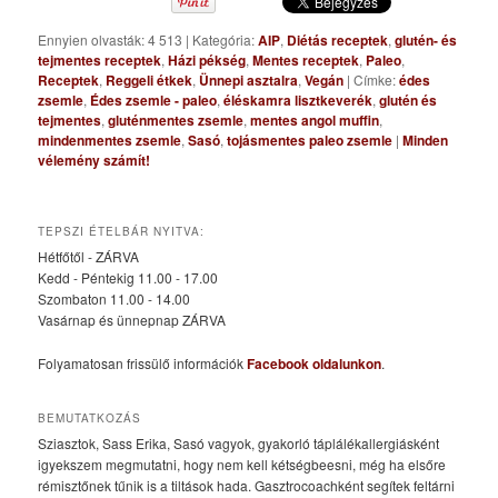
Ennyien olvasták: 4 513
|
Kategória:
AIP
,
Diétás receptek
,
glutén- és
tejmentes receptek
,
Házi pékség
,
Mentes receptek
,
Paleo
,
Receptek
,
Reggeli étkek
,
Ünnepi asztalra
,
Vegán
|
Címke:
édes
zsemle
,
Édes zsemle - paleo
,
éléskamra lisztkeverék
,
glutén és
tejmentes
,
gluténmentes zsemle
,
mentes angol muffin
,
mindenmentes zsemle
,
Sasó
,
tojásmentes paleo zsemle
|
Minden
vélemény számít!
TEPSZI ÉTELBÁR NYITVA:
Hétfőtől - ZÁRVA
Kedd - Péntekig 11.00 - 17.00
Szombaton 11.00 - 14.00
Vasárnap és ünnepnap ZÁRVA
Folyamatosan frissülő információk
Facebook oldalunkon
.
BEMUTATKOZÁS
Sziasztok, Sass Erika, Sasó vagyok, gyakorló táplálékallergiásként
igyekszem megmutatni, hogy nem kell kétségbeesni, még ha elsőre
rémisztőnek tűnik is a tiltások hada. Gasztrocoachként segítek feltárni