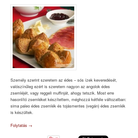
Személy szerint szeretem az édes – sós ízek keveredését,
valószínűleg ezért is szeretem nagyon az angolok édes
zsemléjét, vagy reggeli muffinját, ahogy tetszik. Most erre
hasonlító zsemléket készítettem, méghozzá kétféle változatban:
sima paleo édes zsemlék és tojásmentes (vegán) édes zsemlék
is készültek.
Folytatás
→