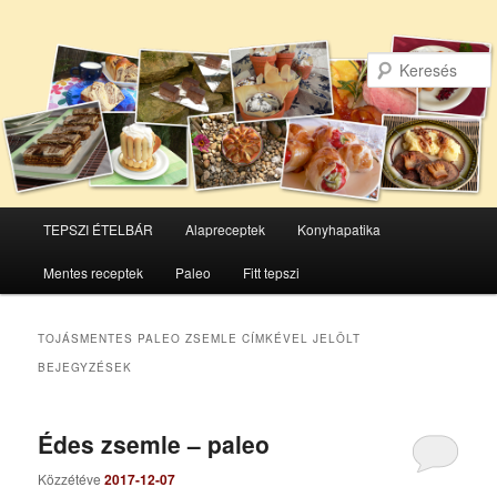
Főmenü
TEPSZI ÉTELBÁR
Alapreceptek
Konyhapatika
Tovább
Tovább
Mentes receptek
Paleo
Fitt tepszi
az
a
elsődleges
másodlagos
TOJÁSMENTES PALEO ZSEMLE
CÍMKÉVEL JELÖLT
BEJEGYZÉSEK
tartalomra
tartalomra
Édes zsemle – paleo
Közzétéve
2017-12-07