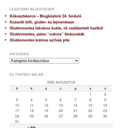
LEGUTÓBBI BEJEGYZÉSEK
Kókusztekercs – Blogkóstoló 34. forduló
Kossuth kifli, glutén- és tejmentesen
Gluténmentes lekváros bukta, ch csökkentett lisztből
Gluténmentes, paleo “cukros” fánkocskák
Gluténmentes krémes szilvás pite
KATEGÓRIA
K
a
t
EZ TÖRTÉNT NÁLAM…
e
g
2026. AUGUSZTUS
ó
h
k
s
c
p
s
v
r
1
2
i
3
4
5
6
7
8
9
a
10
11
12
13
14
15
16
17
18
19
20
21
22
23
24
25
26
27
28
29
30
31
« ápr