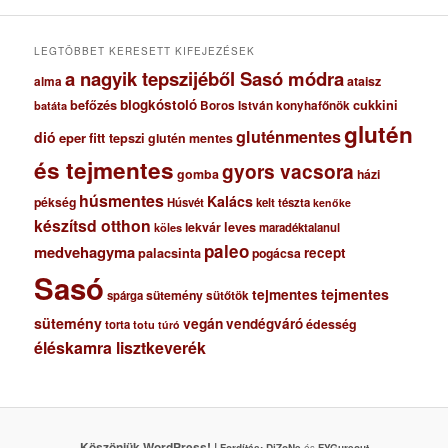
v
u
m
LEGTÖBBET KERESETT KIFEJEZÉSEK
a nagyik tepszijéből Sasó módra
ataisz
alma
blogkóstoló
befőzés
cukkini
Boros István konyhafőnök
batáta
glutén
gluténmentes
dió
eper
fitt tepszi
glutén mentes
és tejmentes
gyors vacsora
gomba
házi
húsmentes
Kalács
pékség
Húsvét
kelt tészta
kenőke
készítsd otthon
lekvár
leves
maradéktalanul
köles
paleo
medvehagyma
recept
palacsinta
pogácsa
Sasó
tejmentes
tejmentes
sütemény
spárga
sütőtök
sütemény
vegán
vendégváró
édesség
torta
totu
túró
éléskamra lisztkeverék
Köszönjük WordPress! |