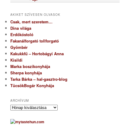
AKIKET SZÍVESEN OLVASOK
Csak, mert szeretem…
Dina világa
Erdőkóstoló
Fakanálforgató tollforgató
Gyömbér
Kakukkfű – Hortobágyi Anna
Kisildi
Marka boszikonyhája
Sherpa konyhája
Tarka Bárka – hal-gasztro-blog
TücsökBogár Konyhája
ARCHÍVUM
A
r
c
h
í