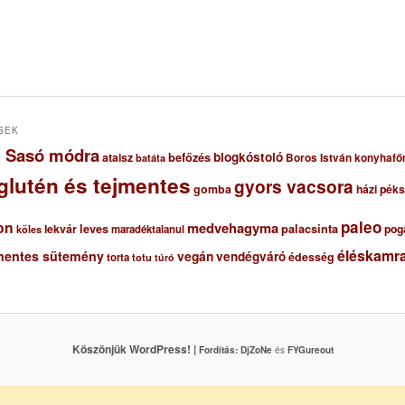
SEK
ől Sasó módra
blogkóstoló
ataisz
befőzés
Boros István konyhafő
batáta
glutén és tejmentes
gyors vacsora
gomba
házi pék
paleo
on
medvehagyma
lekvár
leves
palacsinta
pog
maradéktalanul
köles
éléskamra
mentes sütemény
vegán
vendégváró
édesség
torta
totu
túró
Köszönjük WordPress! |
Fordítás:
DjZoNe
és
FYGureout