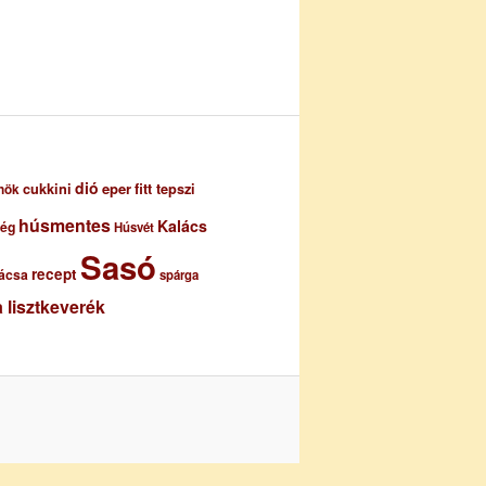
dió
eper
cukkini
fitt tepszi
nök
húsmentes
Kalács
ség
Húsvét
Sasó
recept
ácsa
spárga
 lisztkeverék