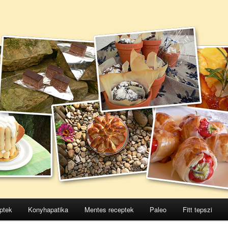
ptek
Konyhapatika
Mentes receptek
Paleo
Fitt tepszi