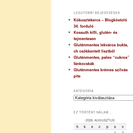
LEGUTÓBBI BEJEGYZÉSEK
Kókusztekercs – Blogkóstoló
34. forduló
Kossuth kifli, glutén- és
tejmentesen
Gluténmentes lekváros bukta,
ch csökkentett lisztből
Gluténmentes, paleo “cukros”
fánkocskák
Gluténmentes krémes szilvás
pite
KATEGÓRIA
K
a
t
EZ TÖRTÉNT NÁLAM…
e
g
2026. AUGUSZTUS
ó
h
k
s
c
p
s
v
r
1
2