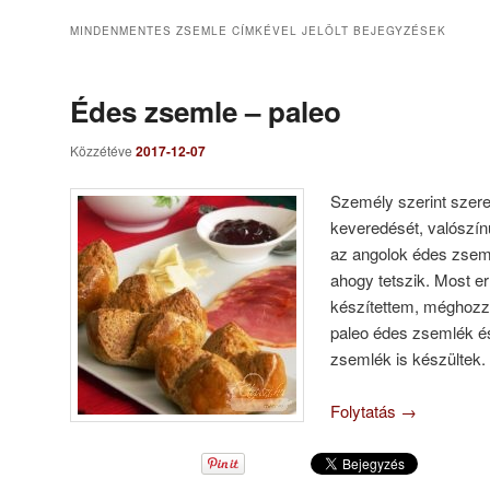
MINDENMENTES ZSEMLE
CÍMKÉVEL JELÖLT BEJEGYZÉSEK
Édes zsemle – paleo
Közzétéve
2017-12-07
Személy szerint szer
keveredését, valószín
az angolok édes zsemlé
ahogy tetszik. Most e
készítettem, méghozzá
paleo édes zsemlék é
zsemlék is készültek.
Folytatás
→