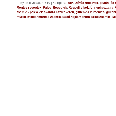
Ennyien olvasták: 4 510
|
Kategória:
AIP
,
Diétás receptek
,
glutén- és
Mentes receptek
,
Paleo
,
Receptek
,
Reggeli étkek
,
Ünnepi asztalra
,
zsemle - paleo
,
éléskamra lisztkeverék
,
glutén és tejmentes
,
gluté
muffin
,
mindenmentes zsemle
,
Sasó
,
tojásmentes paleo zsemle
|
Mi