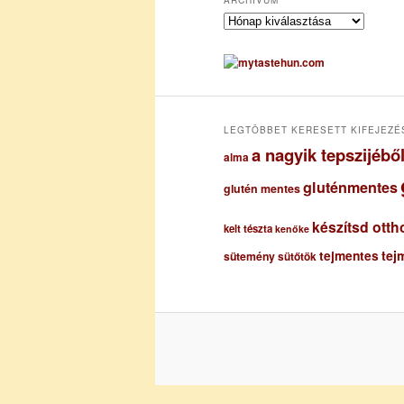
A
r
c
h
í
v
u
LEGTÖBBET KERESETT KIFEJEZÉ
m
a nagyik tepszijéb
alma
gluténmentes
glutén mentes
készítsd otth
kelt tészta
kenőke
tejmentes
tej
sütemény
sütőtök