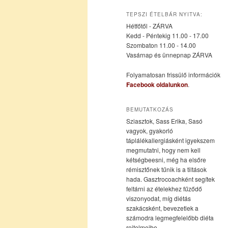
az
a
TEPSZI ÉTELBÁR NYITVA:
Hétfőtől - ZÁRVA
elsődleges
másodlagos
Kedd - Péntekig 11.00 - 17.00
Szombaton 11.00 - 14.00
Vasárnap és ünnepnap ZÁRVA
tartalomra
tartalomra
Folyamatosan frissülő információk
Facebook oldalunkon
.
BEMUTATKOZÁS
Sziasztok, Sass Erika, Sasó
vagyok, gyakorló
táplálékallergiásként igyekszem
megmutatni, hogy nem kell
kétségbeesni, még ha elsőre
rémisztőnek tűnik is a tiltások
hada. Gasztrocoachként segítek
feltárni az ételekhez fűződő
viszonyodat, míg diétás
szakácsként, bevezetlek a
számodra legmegfelelőbb diéta
rejtelmeibe.