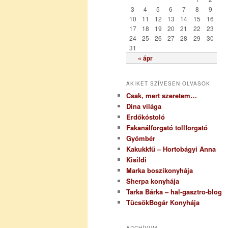
i
3
4
5
6
7
8
9
a
10
11
12
13
14
15
16
17
18
19
20
21
22
23
24
25
26
27
28
29
30
31
« ápr
AKIKET SZÍVESEN OLVASOK
Csak, mert szeretem…
Dina világa
Erdőkóstoló
Fakanálforgató tollforgató
Gyömbér
Kakukkfű – Hortobágyi Anna
Kisildi
Marka boszikonyhája
Sherpa konyhája
Tarka Bárka – hal-gasztro-blog
TücsökBogár Konyhája
ARCHÍVUM