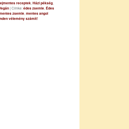
 tejmentes receptek
,
Házi pékség
,
Vegán
|
Címke:
édes zsemle
,
Édes
nmentes zsemle
,
mentes angol
nden vélemény számít!