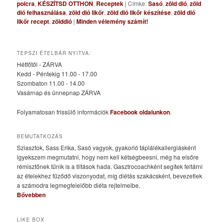
polcra
,
KÉSZÍTSD OTTHON
,
Receptek
|
Címke:
Sasó
,
zöld dió
,
zöld
dió felhasználása
,
zöld dió likőr
,
zöld dió likőr készítése
,
zöld dió
likőr recept
,
zölddió
|
Minden vélemény számít!
TEPSZI ÉTELBÁR NYITVA:
Hétfőtől - ZÁRVA
Kedd - Péntekig 11.00 - 17.00
Szombaton 11.00 - 14.00
Vasárnap és ünnepnap ZÁRVA
Folyamatosan frissülő információk
Facebook oldalunkon
.
BEMUTATKOZÁS
Sziasztok, Sass Erika, Sasó vagyok, gyakorló táplálékallergiásként
igyekszem megmutatni, hogy nem kell kétségbeesni, még ha elsőre
rémisztőnek tűnik is a tiltások hada. Gasztrocoachként segítek feltárni
az ételekhez fűződő viszonyodat, míg diétás szakácsként, bevezetlek
a számodra legmegfelelőbb diéta rejtelmeibe.
Bővebben
LIKE BOX