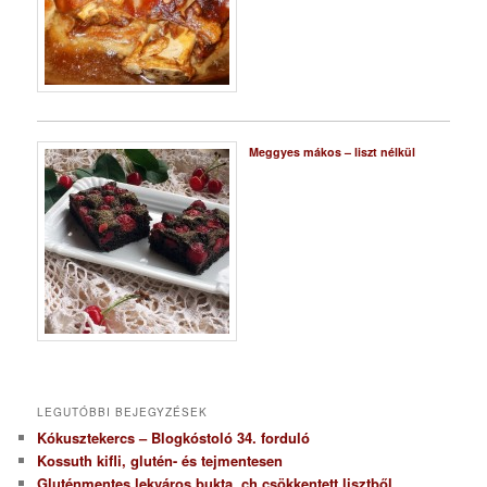
Meggyes mákos – liszt nélkül
LEGUTÓBBI BEJEGYZÉSEK
Kókusztekercs – Blogkóstoló 34. forduló
Kossuth kifli, glutén- és tejmentesen
Gluténmentes lekváros bukta, ch csökkentett lisztből