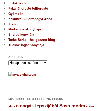
Erdőkóstoló
Fakanálforgató tollforgató
Gyömbér
Kakukkfű – Hortobágyi Anna
Kisildi
Marka boszikonyhája
Sherpa konyhája
Tarka Bárka – hal-gasztro-blog
TücsökBogár Konyhája
ARCHÍVUM
A
r
c
h
í
v
u
m
LEGTÖBBET KERESETT KIFEJEZÉSEK
a nagyik tepszijéből Sasó módra
ataisz
alma