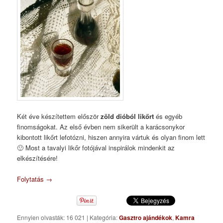
Két éve készítettem először
zöld dióból likőrt
és egyéb
finomságokat. Az első évben nem sikerült a karácsonykor
kibontott likőrt lefotózni, hiszen annyira vártuk és olyan finom lett
🙂 Most a tavalyi likőr fotójával inspirálok mindenkit az
elkészítésére!
Folytatás
→
Ennyien olvasták: 16 021
|
Kategória:
Gasztro ajándékok
,
Kamra