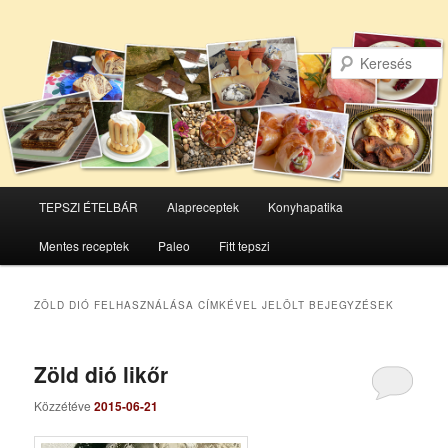
Főmenü
TEPSZI ÉTELBÁR
Alapreceptek
Konyhapatika
Tovább
Tovább
Mentes receptek
Paleo
Fitt tepszi
az
a
elsődleges
másodlagos
ZÖLD DIÓ FELHASZNÁLÁSA
CÍMKÉVEL JELÖLT BEJEGYZÉSEK
tartalomra
tartalomra
Zöld dió likőr
Közzétéve
2015-06-21