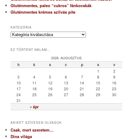
Gluténmentes, paleo “cukros” fánkocskák
Gluténmentes krémes szilvás pite
KATEGÓRIA
K
a
t
EZ TÖRTÉNT NÁLAM…
e
g
2026. AUGUSZTUS
ó
h
k
s
c
p
s
v
r
1
2
i
3
4
5
6
7
8
9
a
10
11
12
13
14
15
16
17
18
19
20
21
22
23
24
25
26
27
28
29
30
31
« ápr
AKIKET SZÍVESEN OLVASOK
Csak, mert szeretem…
Dina világa