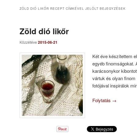
ZÖLD DIÓ LIKŐR RECEPT
CÍMKÉVEL JELÖLT BEJEGYZÉSEK
Zöld dió likőr
Közzétéve
2015-06-21
Két éve készítettem e
egyéb finomságokat. A
karácsonykor kibontott 
vártuk és olyan finom l
fotójával inspirálok mi
Folytatás
→