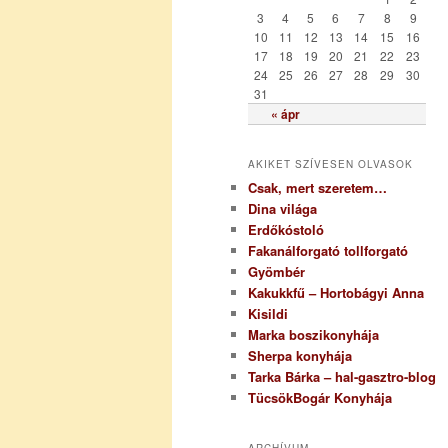
i
3
4
5
6
7
8
9
a
10
11
12
13
14
15
16
17
18
19
20
21
22
23
24
25
26
27
28
29
30
31
« ápr
AKIKET SZÍVESEN OLVASOK
Csak, mert szeretem…
Dina világa
Erdőkóstoló
Fakanálforgató tollforgató
Gyömbér
Kakukkfű – Hortobágyi Anna
Kisildi
Marka boszikonyhája
Sherpa konyhája
Tarka Bárka – hal-gasztro-blog
TücsökBogár Konyhája
ARCHÍVUM