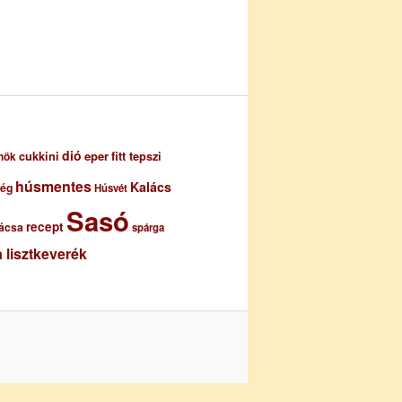
dió
eper
cukkini
fitt tepszi
nök
húsmentes
Kalács
ség
Húsvét
Sasó
recept
ácsa
spárga
 lisztkeverék