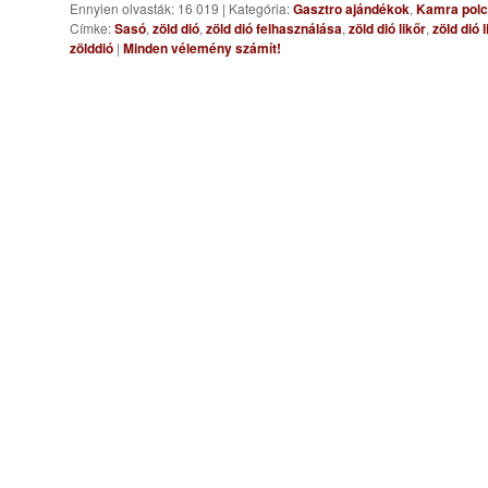
Ennyien olvasták: 16 019
|
Kategória:
Gasztro ajándékok
,
Kamra polc
Címke:
Sasó
,
zöld dió
,
zöld dió felhasználása
,
zöld dió likőr
,
zöld dió 
zölddió
|
Minden vélemény számít!