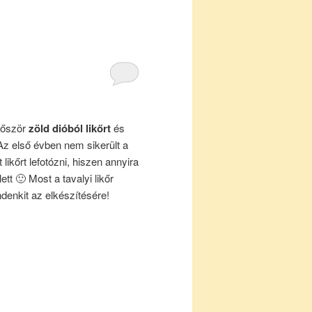
lőször
zöld dióból likőrt
és
z első évben nem sikerült a
likőrt lefotózni, hiszen annyira
ett 🙂 Most a tavalyi likőr
ndenkit az elkészítésére!