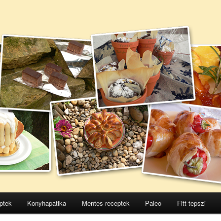
ptek
Konyhapatika
Mentes receptek
Paleo
Fitt tepszi