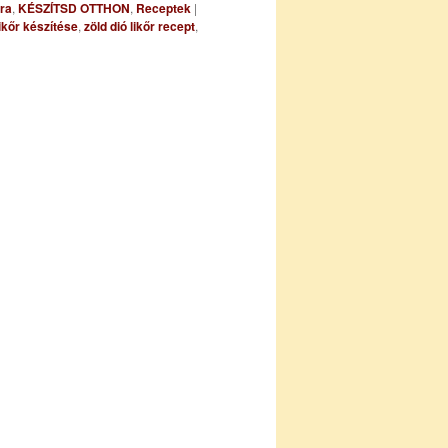
ra
,
KÉSZÍTSD OTTHON
,
Receptek
|
likőr készítése
,
zöld dió likőr recept
,