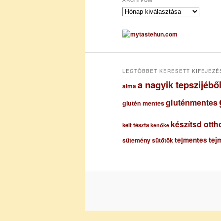
A
r
c
h
í
v
u
LEGTÖBBET KERESETT KIFEJEZÉ
m
a nagyik tepszijéb
alma
gluténmentes
glutén mentes
készítsd otth
kelt tészta
kenőke
tejmentes
tej
sütemény
sütőtök