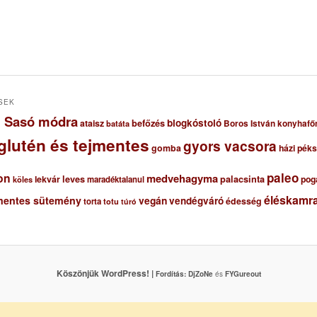
SEK
ől Sasó módra
blogkóstoló
ataisz
befőzés
Boros István konyhafő
batáta
glutén és tejmentes
gyors vacsora
gomba
házi pék
paleo
on
medvehagyma
lekvár
leves
palacsinta
pog
maradéktalanul
köles
éléskamra
mentes sütemény
vegán
vendégváró
édesség
torta
totu
túró
Köszönjük WordPress! |
Fordítás:
DjZoNe
és
FYGureout