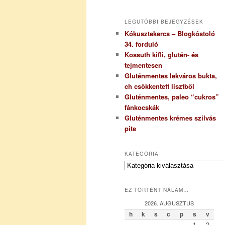
LEGUTÓBBI BEJEGYZÉSEK
Kókusztekercs – Blogkóstoló
34. forduló
Kossuth kifli, glutén- és
tejmentesen
Gluténmentes lekváros bukta,
ch csökkentett lisztből
Gluténmentes, paleo “cukros”
fánkocskák
Gluténmentes krémes szilvás
pite
KATEGÓRIA
K
a
t
EZ TÖRTÉNT NÁLAM…
e
g
2026. AUGUSZTUS
ó
h
k
s
c
p
s
v
r
1
2