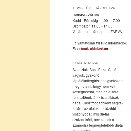
az
a
TEPSZI ÉTELBÁR NYITVA:
Hétfőtől - ZÁRVA
elsődleges
másodlagos
Kedd - Péntekig 11.00 - 17.00
Szombaton 11.00 - 14.00
Vasárnap és ünnepnap ZÁRVA
tartalomra
tartalomra
Folyamatosan frissülő információk
Facebook oldalunkon
.
BEMUTATKOZÁS
Sziasztok, Sass Erika, Sasó
vagyok, gyakorló
táplálékallergiásként igyekszem
megmutatni, hogy nem kell
kétségbeesni, még ha elsőre
rémisztőnek tűnik is a tiltások
hada. Gasztrocoachként segítek
feltárni az ételekhez fűződő
viszonyodat, míg diétás
szakácsként, bevezetlek a
számodra legmegfelelőbb diéta
rejtelmeibe.