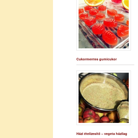
Cukormentes gumicukor
Házi ételízesítő – vegeta házilag