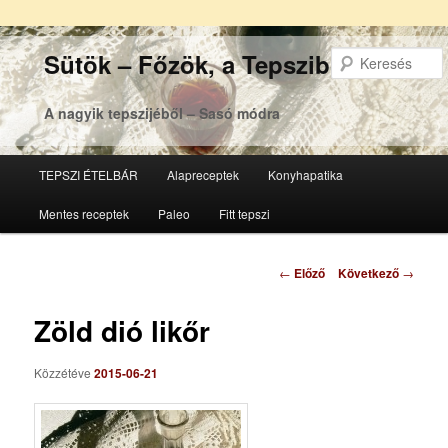
Sütök – Főzök, a Tepsziből
A nagyik tepszijéből – Sasó módra
Főmenü
TEPSZI ÉTELBÁR
Alapreceptek
Konyhapatika
Tovább
Tovább
Mentes receptek
Paleo
Fitt tepszi
az
a
elsődleges
másodlagos
Bejegyzés
←
Előző
Következő
→
navigáció
tartalomra
tartalomra
Zöld dió likőr
Közzétéve
2015-06-21