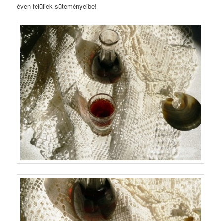
éven felüliek süteményeibe!