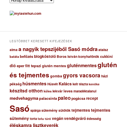
A
r
c
h
í
v
u
m
LEGTÖBBET KERESETT KIFEJEZÉSEK
a nagyik tepszijéből Sasó módra
ataisz
alma
blogkóstoló
befőzés
cukkini
Boros István konyhafőnök
batáta
glutén
gluténmentes
dió
eper
fitt tepszi
glutén mentes
és tejmentes
gyors vacsora
gomba
házi
húsmentes
Kalács
pékség
Húsvét
kelt tészta
kenőke
készítsd otthon
lekvár
leves
maradéktalanul
köles
paleo
medvehagyma
recept
palacsinta
pogácsa
Sasó
tejmentes
tejmentes
sütemény
spárga
sütőtök
sütemény
vegán
vendégváró
édesség
torta
totu
túró
éléskamra lisztkeverék