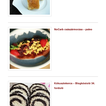
NoCarb császármorzsa – paleo
Kókusztekercs – Blogkóstoló 34.
forduló