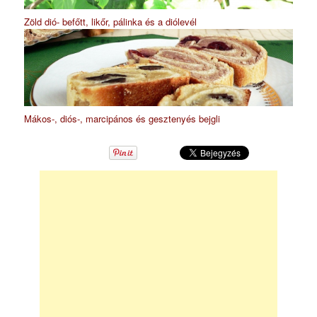
Zöld dió- befőtt, likőr, pálinka és a diólevél
Mákos-, diós-, marcipános és gesztenyés bejgli