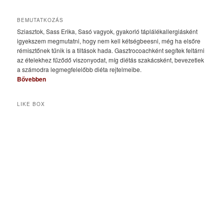
BEMUTATKOZÁS
Sziasztok, Sass Erika, Sasó vagyok, gyakorló táplálékallergiásként
igyekszem megmutatni, hogy nem kell kétségbeesni, még ha elsőre
rémisztőnek tűnik is a tiltások hada. Gasztrocoachként segítek feltárni
az ételekhez fűződő viszonyodat, míg diétás szakácsként, bevezetlek
a számodra legmegfelelőbb diéta rejtelmeibe.
Bővebben
LIKE BOX