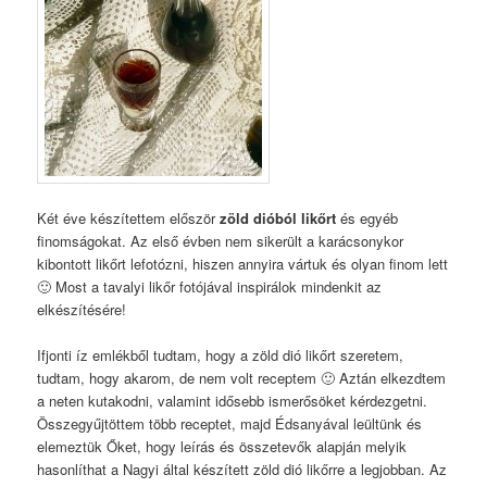
Két éve készítettem először
zöld dióból likőrt
és egyéb
finomságokat. Az első évben nem sikerült a karácsonykor
kibontott likőrt lefotózni, hiszen annyira vártuk és olyan finom lett
🙂 Most a tavalyi likőr fotójával inspirálok mindenkit az
elkészítésére!
Ifjonti íz emlékből tudtam, hogy a zöld dió likőrt szeretem,
tudtam, hogy akarom, de nem volt receptem 🙂 Aztán elkezdtem
a neten kutakodni, valamint idősebb ismerősöket kérdezgetni.
Összegyűjtöttem több receptet, majd Édsanyával leültünk és
elemeztük Őket, hogy leírás és összetevők alapján melyik
hasonlíthat a Nagyi által készített zöld dió likőrre a legjobban. Az