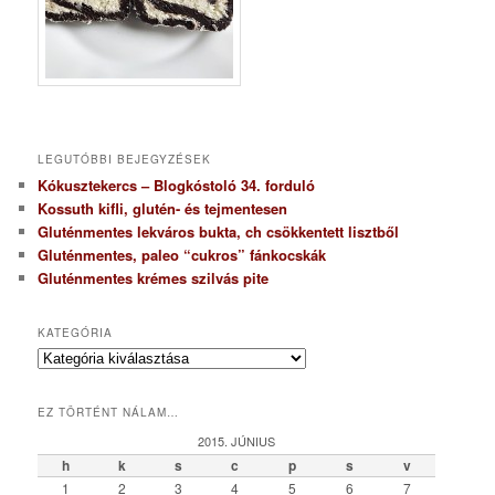
LEGUTÓBBI BEJEGYZÉSEK
Kókusztekercs – Blogkóstoló 34. forduló
Kossuth kifli, glutén- és tejmentesen
Gluténmentes lekváros bukta, ch csökkentett lisztből
Gluténmentes, paleo “cukros” fánkocskák
Gluténmentes krémes szilvás pite
KATEGÓRIA
K
a
t
EZ TÖRTÉNT NÁLAM…
e
g
2015. JÚNIUS
ó
h
k
s
c
p
s
v
r
1
2
3
4
5
6
7