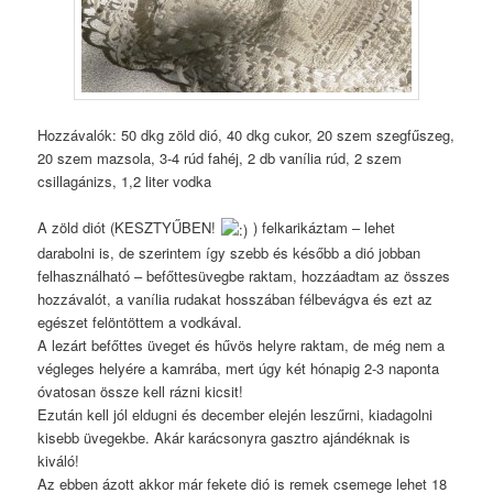
Hozzávalók: 50 dkg zöld dió, 40 dkg cukor, 20 szem szegfűszeg,
20 szem mazsola, 3-4 rúd fahéj, 2 db vanília rúd, 2 szem
csillagánizs, 1,2 liter vodka
A zöld diót (KESZTYŰBEN!
) felkarikáztam – lehet
darabolni is, de szerintem így szebb és később a dió jobban
felhasználható – befőttesüvegbe raktam, hozzáadtam az összes
hozzávalót, a vanília rudakat hosszában félbevágva és ezt az
egészet felöntöttem a vodkával.
A lezárt befőttes üveget és hűvös helyre raktam, de még nem a
végleges helyére a kamrába, mert úgy két hónapig 2-3 naponta
óvatosan össze kell rázni kicsit!
Ezután kell jól eldugni és december elején leszűrni, kiadagolni
kisebb üvegekbe. Akár karácsonyra gasztro ajándéknak is
kiváló!
Az ebben ázott akkor már fekete dió is remek csemege lehet 18