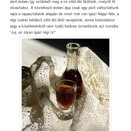
első évben így született meg a mi zöld dió likőrünk, melyről
itt
olvashatsz. A következő évben épp csak egy picit változtattunk
rajta a tapasztalatok alapján és most már van igazi Nagyi féle, a
régi ízeket felidéző zöld dió likőr receptünk, amire kóstoláskor
(egy a kísérleteinkről nem tudó) kedves ismerősünk azt mondta:
“Juj, ez olyan igazi régi íz!”