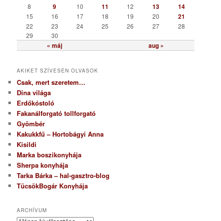
i
8
9
10
11
12
13
14
a
15
16
17
18
19
20
21
22
23
24
25
26
27
28
29
30
« máj
aug »
AKIKET SZÍVESEN OLVASOK
Csak, mert szeretem…
Dina világa
Erdőkóstoló
Fakanálforgató tollforgató
Gyömbér
Kakukkfű – Hortobágyi Anna
Kisildi
Marka boszikonyhája
Sherpa konyhája
Tarka Bárka – hal-gasztro-blog
TücsökBogár Konyhája
ARCHÍVUM