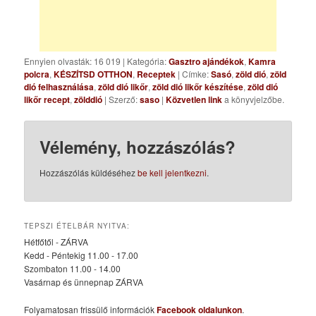
Ennyien olvasták: 16 019
|
Kategória:
Gasztro ajándékok
,
Kamra
polcra
,
KÉSZÍTSD OTTHON
,
Receptek
| Címke:
Sasó
,
zöld dió
,
zöld
dió felhasználása
,
zöld dió likőr
,
zöld dió likőr készítése
,
zöld dió
likőr recept
,
zölddió
| Szerző:
saso
|
Közvetlen link
a könyvjelzőbe.
Vélemény, hozzászólás?
Hozzászólás küldéséhez
be kell jelentkezni
.
TEPSZI ÉTELBÁR NYITVA:
Hétfőtől - ZÁRVA
Kedd - Péntekig 11.00 - 17.00
Szombaton 11.00 - 14.00
Vasárnap és ünnepnap ZÁRVA
Folyamatosan frissülő információk
Facebook oldalunkon
.