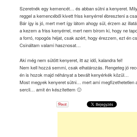
Szeretnék egy kemencét… és abban sütni a kenyeret. Mily
reggel a kemencéből kivett friss kenyérrel ébreszteni a csa
Bár így is jó, mert mert így látom ahogy sül, érzem az illa
a kezem a friss kenyérrel, mert nem bírom ki, hogy ne t
a forró, ropogós héjat, csak azért, hogy érezzem, ezt én 
Csináltam valami hasznosat…
Aki még nem sütött kenyeret, itt az idő, kalandra fel!
Nem kell hozzá semmi, csak elhatározás. Rengeteg jó recept
én is hozok majd néhányat a bevált kenyérkék közül…
Most megyek kenyeret sütni… mert ami megfizethetetlen 
sercli… amit én készítettem 🙂