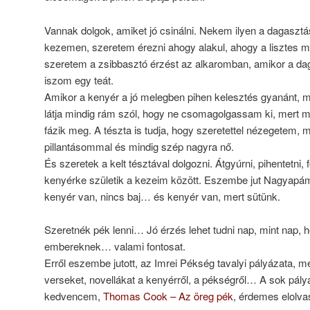
Vannak dolgok, amiket jó csinálni. Nekem ilyen a dagasztá
kezemen, szeretem érezni ahogy alakul, ahogy a lisztes ma
szeretem a zsibbasztó érzést az alkaromban, amikor a dag
iszom egy teát.
Amikor a kenyér a jó melegben pihen kelesztés gyanánt,
látja mindig rám szól, hogy ne csomagolgassam ki, mert m
fázik meg. A tészta is tudja, hogy szeretettel nézegetem
pillantásommal és mindig szép nagyra nő.
És szeretek a kelt tésztával dolgozni. Átgyúrni, pihentetni, 
kenyérke születik a kezeim között. Eszembe jut Nagyapám
kenyér van, nincs baj… és kenyér van, mert sütünk.
Szeretnék pék lenni… Jó érzés lehet tudni nap, mint nap, 
embereknek… valami fontosat.
Erről eszembe jutott, az Imrei Pékség tavalyi pályázata, me
verseket, novellákat a kenyérről, a pékségről… A sok pály
kedvencem,
Thomas Cook – Az öreg pék
, érdemes elolv