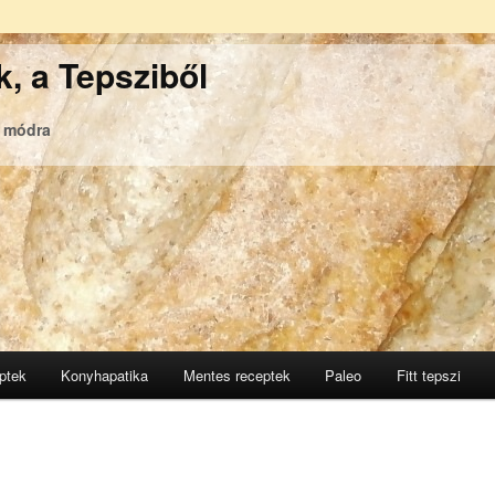
, a Tepsziből
ó módra
ptek
Konyhapatika
Mentes receptek
Paleo
Fitt tepszi