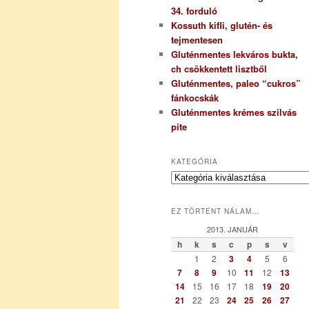
34. forduló
Kossuth kifli, glutén- és
tejmentesen
Gluténmentes lekváros bukta,
ch csökkentett lisztből
Gluténmentes, paleo “cukros”
fánkocskák
Gluténmentes krémes szilvás
pite
KATEGÓRIA
K
a
t
EZ TÖRTÉNT NÁLAM…
e
g
2013. JANUÁR
ó
h
k
s
c
p
s
v
r
1
2
3
4
5
6
i
7
8
9
10
11
12
13
a
14
15
16
17
18
19
20
21
22
23
24
25
26
27