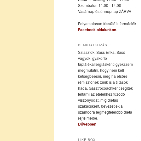
Szombaton 11.00 - 14.00
Vasárnap és ünnepnap ZÁRVA
tartalomra
tartalomra
Folyamatosan frissülő információk
Facebook oldalunkon
.
BEMUTATKOZÁS
Sziasztok, Sass Erika, Sasó
vagyok, gyakorló
táplálékallergiásként igyekszem
megmutatni, hogy nem kell
kétségbeesni, még ha elsőre
rémisztőnek tűnik is a tiltások
hada. Gasztrocoachként segítek
feltárni az ételekhez fűződő
viszonyodat, míg diétás
szakácsként, bevezetlek a
számodra legmegfelelőbb diéta
rejtelmeibe.
Bővebben
LIKE BOX