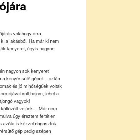
ójára
dőjárás valahogy arra
 ki a lakásból. Ha már ki nem
ök kenyeret, úgyis nagyon
 én nagyon sok kenyeret
m a kenyér sütő gépet… aztán
inomak és jó minőségűek voltak
ormájával volt bajom, lehet a
rajongó vagyok!
m költözött velünk… Már nem
múlva úgy éreztem feltétlen
 azóta is kézzel dagasztok,
nyérsütő gép pedig szépen