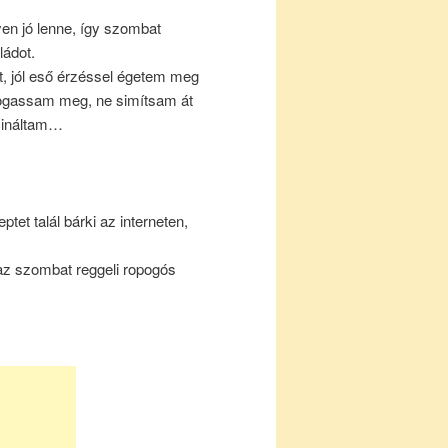
en jó lenne, így szombat
ládot.
tát, jól eső érzéssel égetem meg
apogassam meg, ne simítsam át
csináltam…
et talál bárki az interneten,
az szombat reggeli ropogós