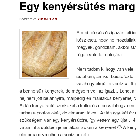
Egy kenyérsütés marg
Közzétéve
2013-01-19
A mai hóesés és igazán téli i
késztetett, hogy ne mozduljak
megyek, gondoltam, akkor süt
régen sütöttem utoljára…
Nem tudom ki hogy van vele,
sütöttem, amikor beszerezte
valahogy elmúlt a varázsa, f
a benne sült kenyerek, de mégsem volt az igazi… Lehet a f
héj nem jött be annyira, márpedig én mániákus kenyérhéj 
Aztán kenyérsütő szerkezet a költözés után valahogy ne
tudom a pontos okát, de elmaradt tőlem. Aztán egy-két év 
szükségem van egy kenyérsütőre, így vettem egy újat… és
valamint a sütőben jénai tálban sütöm a kenyeret 🙂 A ke
elcsomagolva pihen a spájz polcán.