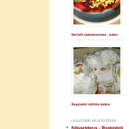
NoCarb császármorzsa – paleo
Bogyiszlói tejfölös kalács
LEGUTÓBBI BEJEGYZÉSEK
Kókusztekercs – Blogkóstoló