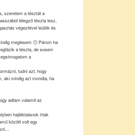
s, szeretem a tésztát a
sszából lélegző tészta lesz,
asztás végeztével leülök és
 mindig meglesem 🙂 Párom ha
egfázik a tészta, de sosem
, megsimogatom a
formázni, tudni azt, hogy
, aki mindig azt mondta, ha
hogy adtam valamit az
lyben hajléktalanok írtak
amű között volt egy
asni…