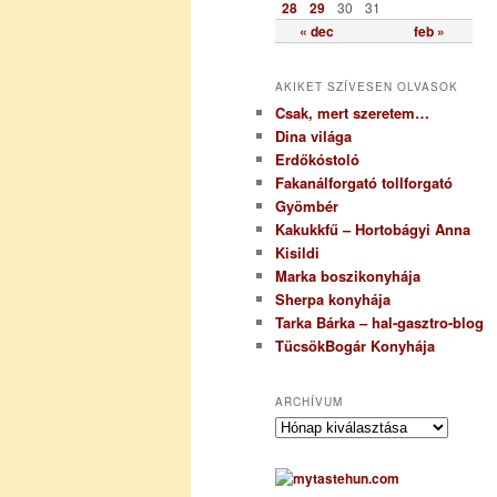
28
29
30
31
« dec
feb »
AKIKET SZÍVESEN OLVASOK
Csak, mert szeretem…
Dina világa
Erdőkóstoló
Fakanálforgató tollforgató
Gyömbér
Kakukkfű – Hortobágyi Anna
Kisildi
Marka boszikonyhája
Sherpa konyhája
Tarka Bárka – hal-gasztro-blog
TücsökBogár Konyhája
ARCHÍVUM
A
r
c
h