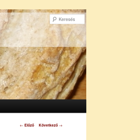
Keresés
Bejegyzés
←
Előző
Következő
→
navigáció