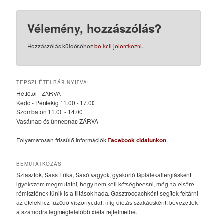
Vélemény, hozzászólás?
Hozzászólás küldéséhez
be kell jelentkezni
.
TEPSZI ÉTELBÁR NYITVA:
Hétfőtől - ZÁRVA
Kedd - Péntekig 11.00 - 17.00
Szombaton 11.00 - 14.00
Vasárnap és ünnepnap ZÁRVA
Folyamatosan frissülő információk
Facebook oldalunkon
.
BEMUTATKOZÁS
Sziasztok, Sass Erika, Sasó vagyok, gyakorló táplálékallergiásként
igyekszem megmutatni, hogy nem kell kétségbeesni, még ha elsőre
rémisztőnek tűnik is a tiltások hada. Gasztrocoachként segítek feltárni
az ételekhez fűződő viszonyodat, míg diétás szakácsként, bevezetlek
a számodra legmegfelelőbb diéta rejtelmeibe.