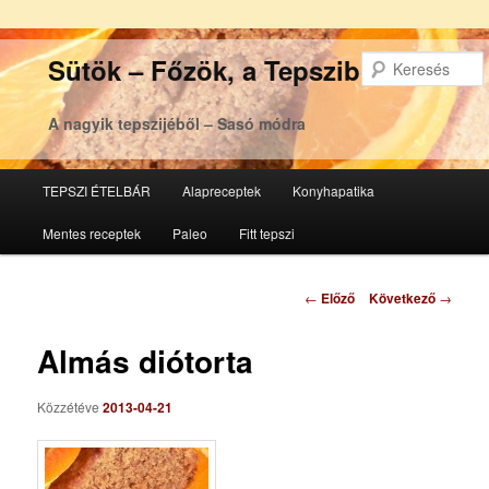
Sütök – Főzök, a Tepsziből
A nagyik tepszijéből – Sasó módra
Főmenü
TEPSZI ÉTELBÁR
Alapreceptek
Konyhapatika
Tovább
Tovább
Mentes receptek
Paleo
Fitt tepszi
az
a
elsődleges
másodlagos
Bejegyzés
←
Előző
Következő
→
navigáció
tartalomra
tartalomra
Almás diótorta
Közzétéve
2013-04-21