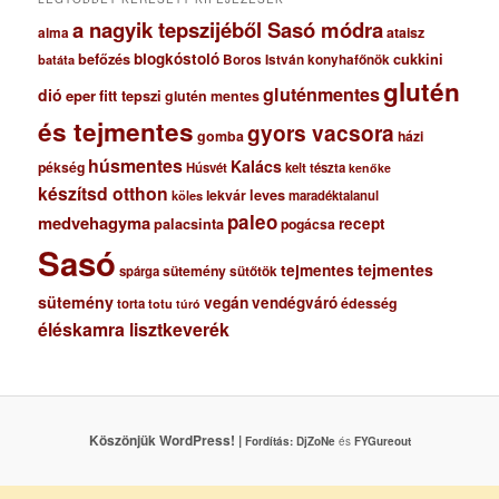
a nagyik tepszijéből Sasó módra
ataisz
alma
blogkóstoló
befőzés
cukkini
Boros István konyhafőnök
batáta
glutén
gluténmentes
dió
eper
fitt tepszi
glutén mentes
és tejmentes
gyors vacsora
gomba
házi
húsmentes
Kalács
pékség
Húsvét
kelt tészta
kenőke
készítsd otthon
lekvár
leves
maradéktalanul
köles
paleo
medvehagyma
recept
palacsinta
pogácsa
Sasó
tejmentes
tejmentes
sütemény
spárga
sütőtök
sütemény
vegán
vendégváró
édesség
torta
totu
túró
éléskamra lisztkeverék
Köszönjük WordPress! |
Fordítás:
DjZoNe
és
FYGureout