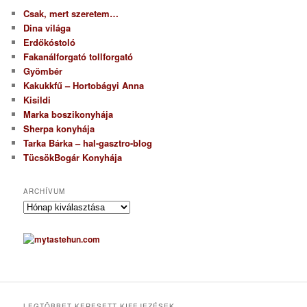
Csak, mert szeretem…
Dina világa
Erdőkóstoló
Fakanálforgató tollforgató
Gyömbér
Kakukkfű – Hortobágyi Anna
Kisildi
Marka boszikonyhája
Sherpa konyhája
Tarka Bárka – hal-gasztro-blog
TücsökBogár Konyhája
ARCHÍVUM
A
r
c
h
í
v
u
m
LEGTÖBBET KERESETT KIFEJEZÉSEK