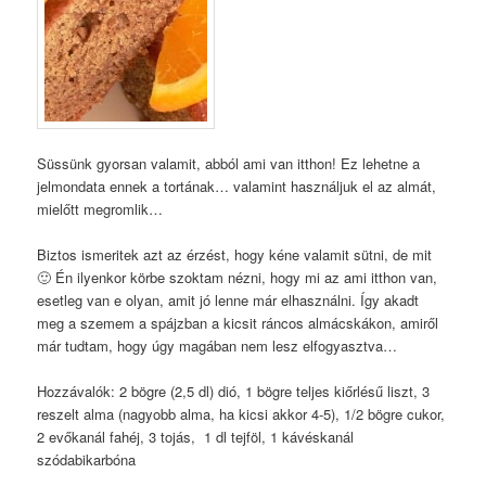
Süssünk gyorsan valamit, abból ami van itthon! Ez lehetne a
jelmondata ennek a tortának… valamint használjuk el az almát,
mielőtt megromlik…
Biztos ismeritek azt az érzést, hogy kéne valamit sütni, de mit
🙂 Én ilyenkor körbe szoktam nézni, hogy mi az ami itthon van,
esetleg van e olyan, amit jó lenne már elhasználni. Így akadt
meg a szemem a spájzban a kicsit ráncos almácskákon, amiről
már tudtam, hogy úgy magában nem lesz elfogyasztva…
Hozzávalók: 2 bögre (2,5 dl) dió, 1 bögre teljes kiőrlésű liszt, 3
reszelt alma (nagyobb alma, ha kicsi akkor 4-5), 1/2 bögre cukor,
2 evőkanál fahéj, 3 tojás, 1 dl tejföl, 1 kávéskanál
szódabikarbóna