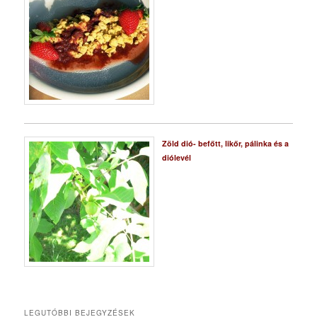
Zöld dió- befőtt, likőr, pálinka és a
diólevél
LEGUTÓBBI BEJEGYZÉSEK