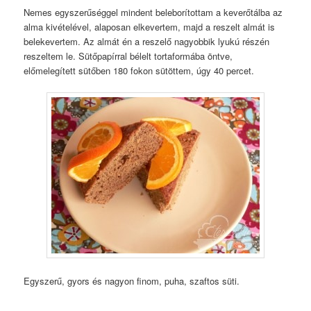
Nemes egyszerűséggel mindent beleborítottam a keverőtálba az
alma kivételével, alaposan elkevertem, majd a reszelt almát is
belekevertem. Az almát én a reszelő nagyobbik lyukú részén
reszeltem le. Sütőpapírral bélelt tortaformába öntve,
előmelegített sütőben 180 fokon sütöttem, úgy 40 percet.
Egyszerű, gyors és nagyon finom, puha, szaftos süti.