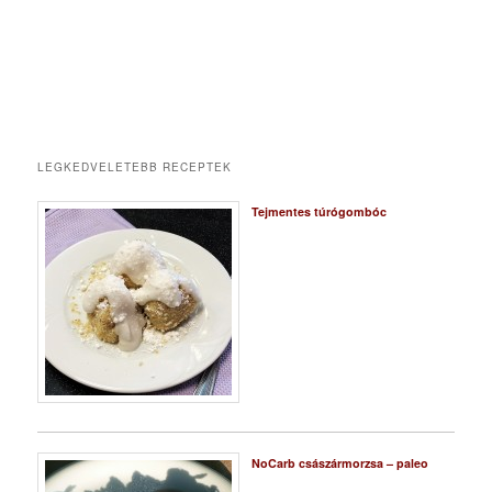
LEGKEDVELETEBB RECEPTEK
Tejmentes túrógombóc
NoCarb császármorzsa – paleo