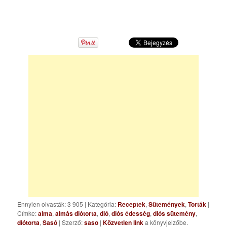
Ennyien olvasták: 3 905
|
Kategória:
Receptek
,
Sütemények
,
Torták
|
Címke:
alma
,
almás diótorta
,
dió
,
diós édesség
,
diós sütemény
,
diótorta
,
Sasó
| Szerző:
saso
|
Közvetlen link
a könyvjelzőbe.