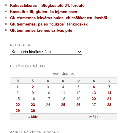
Kókusztekercs – Blogkóstoló 34. forduló
Kossuth kifli, glutén- és tejmentesen
Gluténmentes lekváros bukta, ch csökkentett lisztből
Gluténmentes, paleo “cukros” fánkocskák
Gluténmentes krémes szilvás pite
KATEGÓRIA
K
a
t
EZ TÖRTÉNT NÁLAM…
e
g
2013. ÁPRILIS
ó
h
k
s
c
p
s
v
r
1
2
3
4
5
6
7
i
8
9
10
11
12
13
14
a
15
16
17
18
19
20
21
22
23
24
25
26
27
28
29
30
« Már
máj »
AKIKET SZÍVESEN OLVASOK