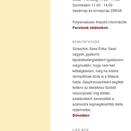
Szombaton 11.00 - 14.00
Vasárnap és ünnepnap ZÁRVA
tartalomra
tartalomra
Folyamatosan frissülő információk
Facebook oldalunkon
.
BEMUTATKOZÁS
Sziasztok, Sass Erika, Sasó
vagyok, gyakorló
táplálékallergiásként igyekszem
megmutatni, hogy nem kell
kétségbeesni, még ha elsőre
rémisztőnek tűnik is a tiltások
hada. Gasztrocoachként segítek
feltárni az ételekhez fűződő
viszonyodat, míg diétás
szakácsként, bevezetlek a
számodra legmegfelelőbb diéta
rejtelmeibe.
Bővebben
LIKE BOX