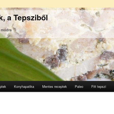
, a Tepsziből
ó módra
ptek
Konyhapatika
Mentes receptek
Paleo
Fitt tepszi