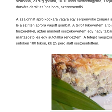
szalonna, 20 dkg gomba, 10-12 levél medvehagyma, 1 tojás 
durvára darált színes bors, szerecsendió
A szalonnát apró kockára vágva egy serpenyőbe zsírjára s
le a szintén apróra vágott gombát. A tejfölt kikevertem a to
fűszerekkel, aztán mindent összekevertem egy nagy tálban
mártásostól és egy sütőtálba rendeztem. A tetejét megszórt
sütőben 180 fokon, kb 25 perc alatt összesütöttem.