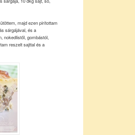
sárgája, 10 dkg sajt, só,
ütöttem, majd ezen pirítottam
jás sárgájával, és a
, nokedlistől, gombástól,
am reszelt sajttal és a