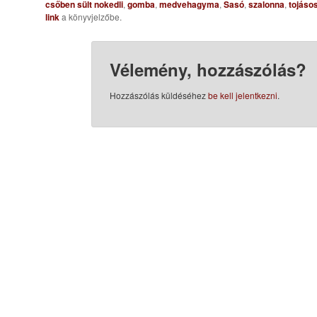
csőben sült nokedli
,
gomba
,
medvehagyma
,
Sasó
,
szalonna
,
tojáso
link
a könyvjelzőbe.
Vélemény, hozzászólás?
Hozzászólás küldéséhez
be kell jelentkezni
.