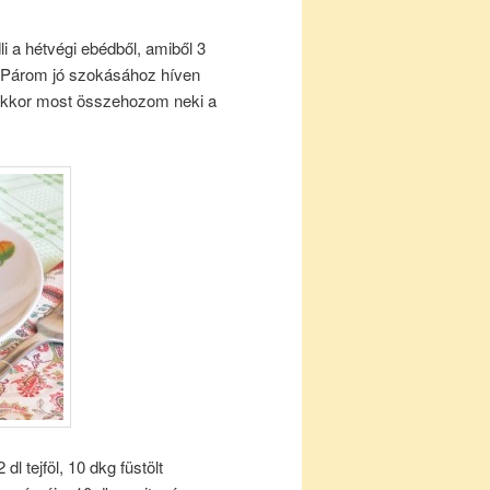
i a hétvégi ebédből, amiből 3
. Párom jó szokásához híven
, akkor most összehozom neki a
dl tejföl, 10 dkg füstölt