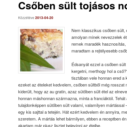
Csőben sült tojásos n
Közzétéve
2013-04-20
Nem klasszikus csőben sült, d
amolyan minek nevezzelek éte
remek maradék hasznosítás, ne
maradtam a rejtélyesebb csőb
Édsanyát ezzel a csőben sült k
kergetni, merthogy hol a cső
tisztában vele honnan ered a 
ezeket az ételeket kedvelem, csőben sültből még rosszat 
kiderült, hogy az au gratin, azaz sütőben sült étel az elne
honnan máshonnan származna, minta a franciáktól. Tehát a
tulajdonképpen sütőben sült valami, valamilyen mártással
egy kis sajttal a tetején. Hát ezért kedvelem én annyira, m
szeretem. A mártás lehet bármilyen, ebben a receptben én
akartam már plusz lisztet belevinni az ételbe.