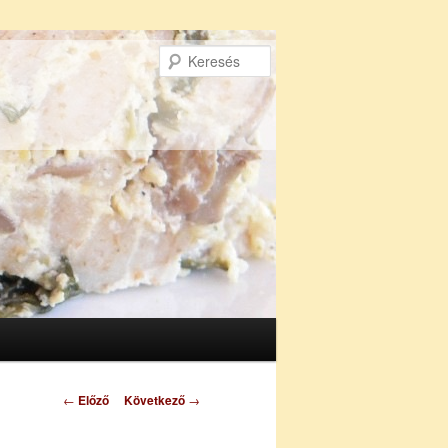
Keresés
Bejegyzés
←
Előző
Következő
→
navigáció