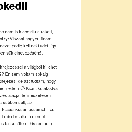
okedli
e nem is klasszikus rakott,
l 🙂 Viszont nagyon finom,
vet pedig kell neki adni, így
en sült elnevezésénél.
ifejezéssel a világból ki lehet
??? Én sem voltam sokáig
kifejezés, de azt tudtam, hogy
nem ettem 🙂 Kicsit kutakodva
vezés alapja, természetesen
 csőben sült, az
 – klasszikusan besamel – és
ert minden alkotó elemét
 is lecseréltem, hiszen nem