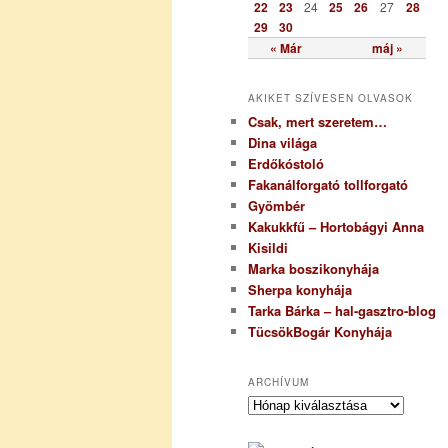
22
23
24
25
26
27
28
29
30
« Már
máj »
AKIKET SZÍVESEN OLVASOK
Csak, mert szeretem…
Dina világa
Erdőkóstoló
Fakanálforgató tollforgató
Gyömbér
Kakukkfű – Hortobágyi Anna
Kisildi
Marka boszikonyhája
Sherpa konyhája
Tarka Bárka – hal-gasztro-blog
TücsökBogár Konyhája
ARCHÍVUM
A
r
c