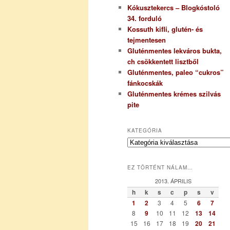
Kókusztekercs – Blogkóstoló
34. forduló
Kossuth kifli, glutén- és
tejmentesen
Gluténmentes lekváros bukta,
ch csökkentett lisztből
Gluténmentes, paleo “cukros”
fánkocskák
Gluténmentes krémes szilvás
pite
KATEGÓRIA
K
a
t
EZ TÖRTÉNT NÁLAM…
e
g
2013. ÁPRILIS
ó
h
k
s
c
p
s
v
r
1
2
3
4
5
6
7
i
8
9
10
11
12
13
14
a
15
16
17
18
19
20
21