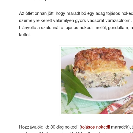
Az ötlet onnan jött, hogy maradt bő egy adag tojásos nokedl
személyre kellett valamilyen gyors vacsorát varázsolnom
hiányolta a szalonnát a tojásos nokedli mellől, gondoltam
kettőt.
Hozzávalók: kb 30 dkg nokedli (
tojásos nokedli
maradék), 2 