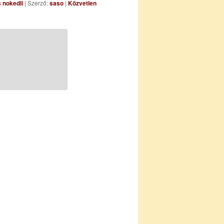
s nokedli
| Szerző:
saso
|
Közvetlen