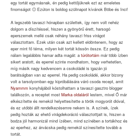
egy tortát egymásnak, én pedig kettőjüknek ezt az emeletes
finomságot 🙂 Ezúton is boldog szülinapot kívánok Böbe és Inci!
A legszebb tavaszi hónapban születtek, így nem volt nehéz
dolgom a díszítéssel, hiszen a gyönyörű érett, harsogó
eperszemek mellé csak néhány tavaszi friss virágot
választottam. Ezek után csak azt kellett eldöntenem, hogy az
eper mint fő téma, milyen két tortát kössön össze. Ez pedig
nálam legalábbis hamar adta magát: a
túrótortám
már több ízben
sikert aratott, és eperrel szinte mondhatom, hogy verhetetlen,
míg másik nagy kedvencem a csokoládé is igazán jó
barátságban van az eperrel. Ha pedig csokoládé, akkor bizony
volt a tarsolyomban egy kipróbálására váró csoda recept, amit
Nyammm
konyhájából kóstolhattam a tavaszi gasztro blogger
találkozón, a receptet most
Marka oldaláról
lestem, mivel Ő már
elkészítette és remekül helyettesítette a török mogyorót dióval,
és ez utóbbi állt rendelkezésemre nekem is. A színek, ízek
pedig hozták az ehető virágdekoráció választottjait is, hiszen a
bodza jól harmonizál mind ízében, mind színében a tortákhoz és
az eperhez, az árvácska pedig remekül színesítette tovább a
tortát.