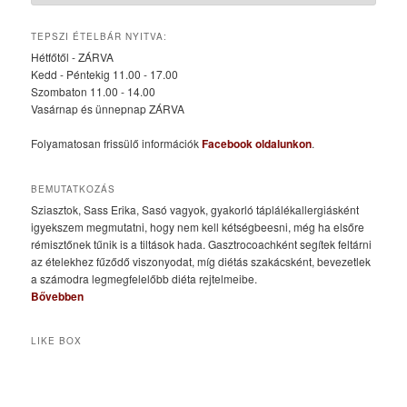
TEPSZI ÉTELBÁR NYITVA:
Hétfőtől - ZÁRVA
Kedd - Péntekig 11.00 - 17.00
Szombaton 11.00 - 14.00
Vasárnap és ünnepnap ZÁRVA
Folyamatosan frissülő információk
Facebook oldalunkon
.
BEMUTATKOZÁS
Sziasztok, Sass Erika, Sasó vagyok, gyakorló táplálékallergiásként
igyekszem megmutatni, hogy nem kell kétségbeesni, még ha elsőre
rémisztőnek tűnik is a tiltások hada. Gasztrocoachként segítek feltárni
az ételekhez fűződő viszonyodat, míg diétás szakácsként, bevezetlek
a számodra legmegfelelőbb diéta rejtelmeibe.
Bővebben
LIKE BOX