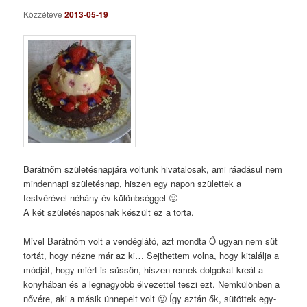
Közzétéve
2013-05-19
Barátnőm születésnapjára voltunk hivatalosak, ami ráadásul nem
mindennapi születésnap, hiszen egy napon születtek a
testvérével néhány év különbséggel 🙂
A két születésnaposnak készült ez a torta.
Mivel Barátnőm volt a vendéglátó, azt mondta Ő ugyan nem süt
tortát, hogy nézne már az ki… Sejthettem volna, hogy kitalálja a
módját, hogy miért is süssön, hiszen remek dolgokat kreál a
konyhában és a legnagyobb élvezettel teszi ezt. Nemkülönben a
nővére, aki a másik ünnepelt volt 🙂 Így aztán ők, sütöttek egy-