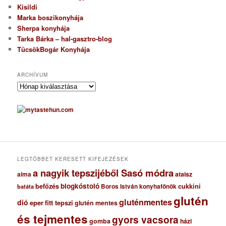
Kisildi
Marka boszikonyhája
Sherpa konyhája
Tarka Bárka – hal-gasztro-blog
TücsökBogár Konyhája
ARCHÍVUM
A
r
c
h
í
v
u
m
LEGTÖBBET KERESETT KIFEJEZÉSEK
a nagyik tepszijéből Sasó módra
ataisz
alma
blogkóstoló
befőzés
cukkini
Boros István konyhafőnök
batáta
glutén
gluténmentes
dió
eper
fitt tepszi
glutén mentes
és tejmentes
gyors vacsora
gomba
házi