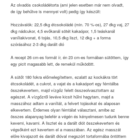
Az olvadós csokoládétorta (ami jelen esetben már nem olvadt,
de így behűtve is mennyei volt) pedig így készült:
Hozzávalók: 22,5 dkg étcsokoládé (min. 70 %-os), 27 dkg vaj, 27
dkg nádcukor, 4,5 evőkanál sötét kakaópor, 1,5 teáskanál
vaníliakivonat, 6 tojás, 10,5 dkg liszt, 12 dkg + a forma
szórásához 2-3 dkg darált dió
A recept 26 cm-es formát ír, én 23 cm-es formában sütöttem, így
egy picit magasabb lett, de remekül működött.
A sütőt 180 fokra előmelegítettem, ezalatt az kockákra tört
étcsokoládét, a cukrot, a vajat és a kakaóport egy fémtálba
összekevertem, majd vízgőz felett összeolvasztottam az
egészet. A vízgőzről levéve kicsit hűlni hagytam, majd a
masszához adtam a vaníliát, a felvert tojásokat és alaposan
elkevertem. Érdemes olyan fémtálat választani, amibe az
összes alapanyag belefér a végén és kényelmesen tudunk benne
keverni, kavarni. A lisztet és a darált diót összekevertem és
végsőként ezt kevertem el a masszában. Az egész masszát
előre kivajazott és darált dióval megszórt tortaformába öntöttem