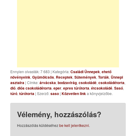
Ennyien olvasták: 7 683
|
Kategória:
Családi Ünnepek
,
ehető
növényeink
,
Gyümölcsös
,
Receptek
,
Sütemények
,
Torták
,
Ünnepi
asztalra
| Címke:
árvácska
,
bodzavirág
,
csokoládé
,
csokoládétorta
,
dió
,
diós csokoládétorta
,
eper
,
epres túrótorta
,
étcsokoládé
,
Sasó
,
túró
,
túrótorta
| Szerző:
saso
|
Közvetlen link
a könyvjelzőbe.
Vélemény, hozzászólás?
Hozzászólás küldéséhez
be kell jelentkezni
.