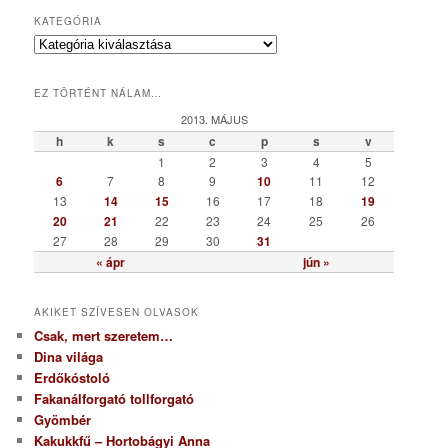
KATEGÓRIA
K
a
t
EZ TÖRTÉNT NÁLAM…
e
g
2013. MÁJUS
ó
h
k
s
c
p
s
v
r
1
2
3
4
5
i
6
7
8
9
10
11
12
a
13
14
15
16
17
18
19
20
21
22
23
24
25
26
27
28
29
30
31
« ápr
jún »
AKIKET SZÍVESEN OLVASOK
Csak, mert szeretem…
Dina világa
Erdőkóstoló
Fakanálforgató tollforgató
Gyömbér
Kakukkfű – Hortobágyi Anna