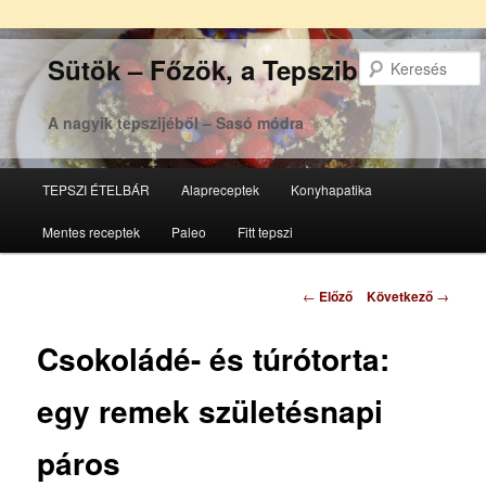
Sütök – Főzök, a Tepsziből
A nagyik tepszijéből – Sasó módra
Főmenü
TEPSZI ÉTELBÁR
Alapreceptek
Konyhapatika
Tovább
Tovább
Mentes receptek
Paleo
Fitt tepszi
az
a
elsődleges
másodlagos
Bejegyzés
←
Előző
Következő
→
navigáció
tartalomra
tartalomra
Csokoládé- és túrótorta:
egy remek születésnapi
páros