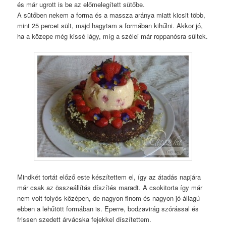
és már ugrott is be az előmelegített sütőbe.
A sütőben nekem a forma és a massza aránya miatt kicsit több,
mint 25 percet sült, majd hagytam a formában kihűlni. Akkor jó,
ha a közepe még kissé lágy, míg a szélei már roppanósra sültek.
Mindkét tortát előző este készítettem el, így az átadás napjára
már csak az összeállítás díszítés maradt. A csokitorta így már
nem volt folyós középen, de nagyon finom és nagyon jó állagú
ebben a lehűtött formában is. Eperre, bodzavirág szórással és
frissen szedett árvácska fejekkel díszítettem.