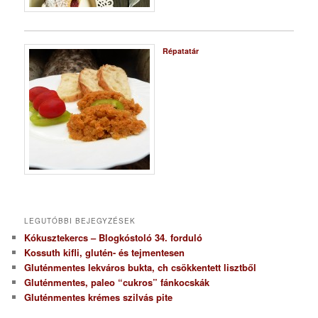
Répatatár
LEGUTÓBBI BEJEGYZÉSEK
Kókusztekercs – Blogkóstoló 34. forduló
Kossuth kifli, glutén- és tejmentesen
Gluténmentes lekváros bukta, ch csökkentett lisztből
Gluténmentes, paleo “cukros” fánkocskák
Gluténmentes krémes szilvás pite