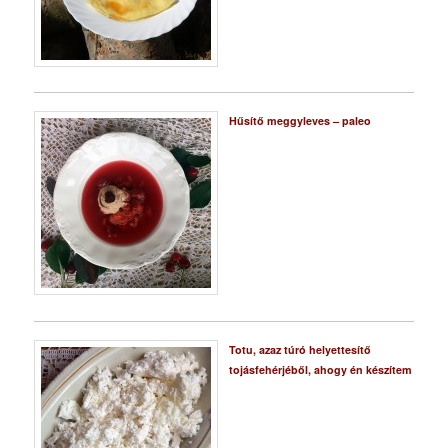
Hűsítő meggyleves – paleo
Totu, azaz túró helyettesítő
tojásfehérjéből, ahogy én készítem