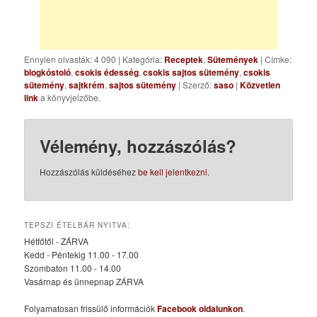
Ennyien olvasták: 4 090
|
Kategória:
Receptek
,
Sütemények
| Címke:
blogkóstoló
,
csokis édesség
,
csokis sajtos sütemény
,
csokis
sütemény
,
sajtkrém
,
sajtos sütemény
| Szerző:
saso
|
Közvetlen
link
a könyvjelzőbe.
Vélemény, hozzászólás?
Hozzászólás küldéséhez
be kell jelentkezni
.
TEPSZI ÉTELBÁR NYITVA:
Hétfőtől - ZÁRVA
Kedd - Péntekig 11.00 - 17.00
Szombaton 11.00 - 14.00
Vasárnap és ünnepnap ZÁRVA
Folyamatosan frissülő információk
Facebook oldalunkon
.