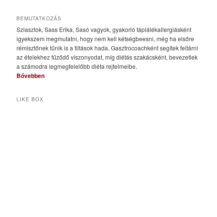
BEMUTATKOZÁS
Sziasztok, Sass Erika, Sasó vagyok, gyakorló táplálékallergiásként
igyekszem megmutatni, hogy nem kell kétségbeesni, még ha elsőre
rémisztőnek tűnik is a tiltások hada. Gasztrocoachként segítek feltárni
az ételekhez fűződő viszonyodat, míg diétás szakácsként, bevezetlek
a számodra legmegfelelőbb diéta rejtelmeibe.
Bővebben
LIKE BOX