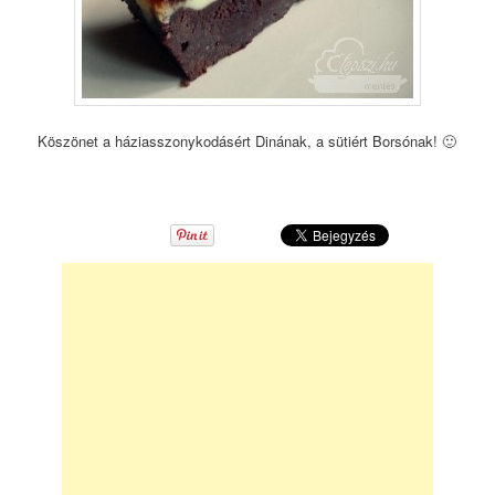
Köszönet a háziasszonykodásért Dinának, a sütiért Borsónak! 🙂