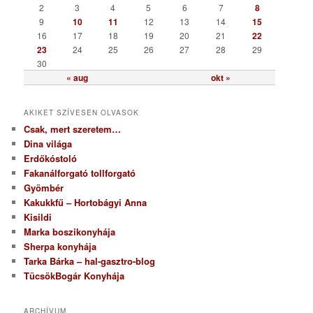
i
2
3
4
5
6
7
8
a
9
10
11
12
13
14
15
16
17
18
19
20
21
22
23
24
25
26
27
28
29
30
« aug
okt »
AKIKET SZÍVESEN OLVASOK
Csak, mert szeretem…
Dina világa
Erdőkóstoló
Fakanálforgató tollforgató
Gyömbér
Kakukkfű – Hortobágyi Anna
Kisildi
Marka boszikonyhája
Sherpa konyhája
Tarka Bárka – hal-gasztro-blog
TücsökBogár Konyhája
ARCHÍVUM