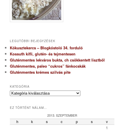
LEGUTÓBBI BEJEGYZÉSEK
Kókusztekercs – Blogkóstoló 34. forduló
Kossuth kifli, glutén- és tejmentesen
Gluténmentes lekváros bukta, ch csökkentett lisztből
Gluténmentes, paleo “cukros” fánkocskák
Gluténmentes krémes szilvás pite
KATEGÓRIA
K
a
t
EZ TÖRTÉNT NÁLAM…
e
g
2013. SZEPTEMBER
ó
h
k
s
c
p
s
v
r
1