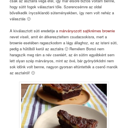
csak az asztalra vega étel, így már elsőre biztos voltam benne,
hogy sütit fogok választani tőle. Szerencsémre az oldal
bővelkedik ínycsiklandó süteményekben, így nem volt nehéz a
választás 🙂
A kiválasztott süti eredetije a
márványozott sajtkrémes brownie
nevet viseli, amit én átkereszteltem csudacsokisra, mert a
brownie esetében ragaszkodom a lágy állaghoz, ez az isteni süti,
pedig a hűtőből kerül az asztalra 🙂 Remélem Borsó nem
haragszik meg rám a név cseréért, az én sütim egyébként sem
lett olyan szép márványos, mint az övé, bár gyönyörködni nem
sok időnk volt benne, nagyon gyorsan eltüntették a csenő manók
az asztalról! 🙂