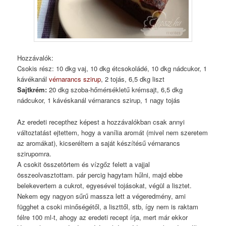
Hozzávalók:
Csokis rész: 10 dkg vaj, 10 dkg étcsokoládé, 10 dkg nádcukor, 1
kávékanál
vérnarancs szirup
, 2 tojás, 6,5 dkg liszt
Sajtkrém:
20 dkg szoba-hőmérsékletű krémsajt, 6,5 dkg
nádcukor, 1 kávéskanál vérnarancs szirup, 1 nagy tojás
Az eredeti recepthez képest a hozzávalókban csak annyi
változtatást ejtettem, hogy a vanília aromát (mivel nem szeretem
az aromákat), kicseréltem a saját készítésű vérnarancs
szirupomra.
A csokit összetörtem és vízgőz felett a vajjal
összeolvasztottam. pár percig hagytam hűlni, majd ebbe
belekevertem a cukrot, egyesével tojásokat, végül a lisztet.
Nekem egy nagyon sűrű massza lett a végeredmény, ami
függhet a csoki minőségétől, a liszttől, stb, így nem is raktam
félre 100 ml-t, ahogy az eredeti recept írja, mert már ekkor