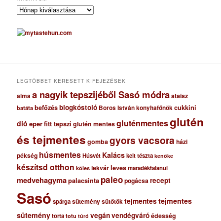
A
r
c
h
í
v
u
m
LEGTÖBBET KERESETT KIFEJEZÉSEK
a nagyik tepszijéből Sasó módra
ataisz
alma
blogkóstoló
befőzés
cukkini
Boros István konyhafőnök
batáta
glutén
gluténmentes
dió
eper
fitt tepszi
glutén mentes
és tejmentes
gyors vacsora
gomba
házi
húsmentes
Kalács
pékség
Húsvét
kelt tészta
kenőke
készítsd otthon
lekvár
leves
maradéktalanul
köles
paleo
medvehagyma
recept
palacsinta
pogácsa
Sasó
tejmentes
tejmentes
sütemény
spárga
sütőtök
sütemény
vegán
vendégváró
édesség
torta
totu
túró