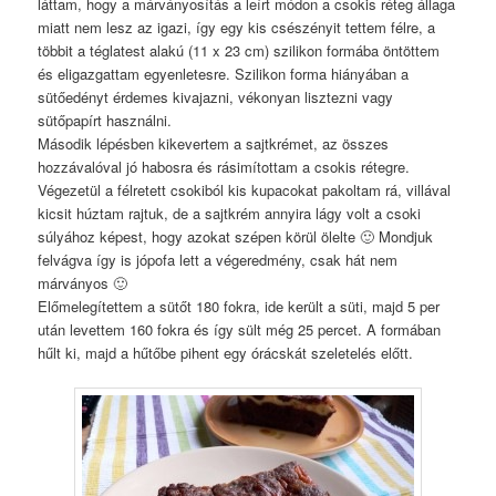
láttam, hogy a márványosítás a leírt módon a csokis réteg állaga
miatt nem lesz az igazi, így egy kis csészényit tettem félre, a
többit a téglatest alakú (11 x 23 cm) szilikon formába öntöttem
és eligazgattam egyenletesre. Szilikon forma hiányában a
sütőedényt érdemes kivajazni, vékonyan lisztezni vagy
sütőpapírt használni.
Második lépésben kikevertem a sajtkrémet, az összes
hozzávalóval jó habosra és rásimítottam a csokis rétegre.
Végezetül a félretett csokiból kis kupacokat pakoltam rá, villával
kicsit húztam rajtuk, de a sajtkrém annyira lágy volt a csoki
súlyához képest, hogy azokat szépen körül ölelte 🙂 Mondjuk
felvágva így is jópofa lett a végeredmény, csak hát nem
márványos 🙂
Előmelegítettem a sütőt 180 fokra, ide került a süti, majd 5 per
után levettem 160 fokra és így sült még 25 percet. A formában
hűlt ki, majd a hűtőbe pihent egy órácskát szeletelés előtt.