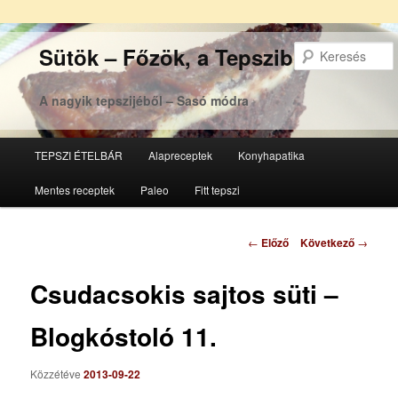
Sütök – Főzök, a Tepsziből
A nagyik tepszijéből – Sasó módra
Főmenü
TEPSZI ÉTELBÁR
Alapreceptek
Konyhapatika
Tovább
Tovább
Mentes receptek
Paleo
Fitt tepszi
az
a
elsődleges
másodlagos
Bejegyzés
←
Előző
Következő
→
navigáció
tartalomra
tartalomra
Csudacsokis sajtos süti –
Blogkóstoló 11.
Közzétéve
2013-09-22