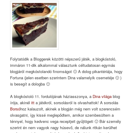
Folytatódik a Bloggerek közötti népszerű játék, a blogkóstoló,
immáron 11-dik alkalommal választunk céltudatosan egymás
blogjáról megkóstolandó finomságot 🙂 A dolog pikantériája, hogy
Fortuna (jelen esetben szerintem Dina valamelyik csemetéje 🙂 )
is besegít a dologba 🙂
A blogkóstoló 11. fordulójának háziasszonya, a
Dina világa
blog
írója, akinél
itt
a játékról, sorsolásról is olvashattok! A sorsolás
Borsó
hoz kalauzolt, akinek a blogján még nem volt szerencsém
olvasgatni, így kissé meglepődtem, amikor szembesültem a
ténnyel, hogy kedvenc vega receptjeit gyűjtögeti 🙂 Bár személy
szerint én nem vagyok nagy húsevő, de nálunk ritkán kerülhet