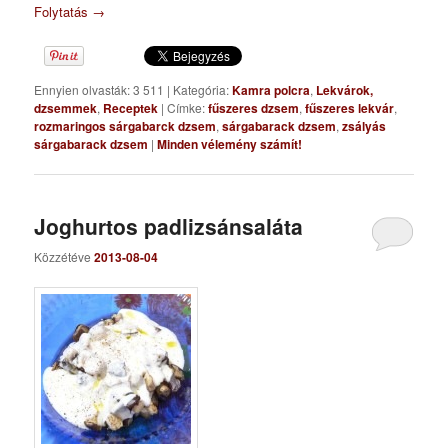
Folytatás
→
Ennyien olvasták: 3 511
|
Kategória:
Kamra polcra
,
Lekvárok,
dzsemmek
,
Receptek
|
Címke:
fűszeres dzsem
,
fűszeres lekvár
,
rozmaringos sárgabarck dzsem
,
sárgabarack dzsem
,
zsályás
sárgabarack dzsem
|
Minden vélemény számít!
Joghurtos padlizsánsaláta
Közzétéve
2013-08-04