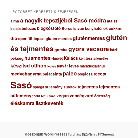
u
m
LEGTÖBBET KERESETT KIFEJEZÉSEK
a nagyik tepszijéből Sasó módra
ataisz
alma
blogkóstoló
befőzés
cukkini
Boros István konyhafőnök
batáta
glutén
gluténmentes
dió
eper
fitt tepszi
glutén mentes
és tejmentes
gyors vacsora
gomba
házi
húsmentes
Kalács
pékség
Húsvét
kelt tészta
kenőke
készítsd otthon
lekvár
leves
maradéktalanul
köles
paleo
medvehagyma
recept
palacsinta
pogácsa
Sasó
tejmentes
tejmentes
sütemény
spárga
sütőtök
sütemény
vegán
vendégváró
édesség
torta
totu
túró
éléskamra lisztkeverék
Köszönjük WordPress! |
Fordítás:
DjZoNe
és
FYGureout