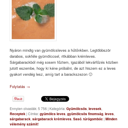
Nyáron mindig van gyümölcsleves a hűtőnkben. Legtöbbször
darabos, sokféle gyümölccsel, ritkábban krémleves.
Sárgabarackból még sosem főztem, igazából lekvárfőzés közben
jutott eszembe, hogy ki kéne próbálni, de azt hiszem ez a leves
gyakori vendég lesz, amíg tart a barackszezon 🙂
Folytatás
→
Ennyien olvasták: 5 756
|
Kategória:
Gyümölcsös
,
levesek
,
Receptek
|
Címke:
gyümölcs leves
,
gyümölcsös finomság
,
leves
,
sárgabarack
,
sárgabarack krémleves
,
Sasó
,
túrógombóc
|
Minden
vélemény számít!