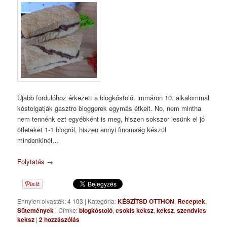
Újabb fordulóhoz érkezett a blogkóstoló, immáron 10. alkalommal
kóstolgatják gasztro bloggerek egymás étkeit. No, nem mintha
nem tennénk ezt egyébként is meg, hiszen sokszor lesünk el jó
ötleteket 1-1 blogról, hiszen annyi finomság készül
mindenkinél…
Folytatás
→
Ennyien olvasták: 4 103
|
Kategória:
KÉSZÍTSD OTTHON
,
Receptek
,
Sütemények
|
Címke:
blogkóstoló
,
csokis keksz
,
keksz
,
szendvics
keksz
|
2
hozzászólás