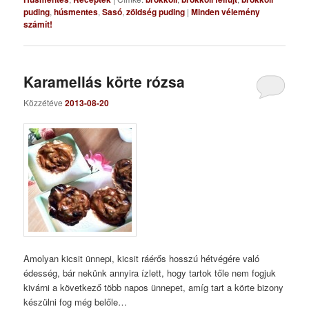
puding
,
húsmentes
,
Sasó
,
zöldség puding
|
Minden vélemény
számít!
Karamellás körte rózsa
Közzétéve
2013-08-20
Amolyan kicsit ünnepi, kicsit ráérős hosszú hétvégére való
édesség, bár nekünk annyira ízlett, hogy tartok tőle nem fogjuk
kivárni a következő több napos ünnepet, amíg tart a körte bizony
készülni fog még belőle…