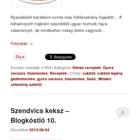
Nyaralásból hazatérve szinte üres hűtőszekrény fogadott… A
felhalmozott májkrém készletből ugyan hoztunk haza
valamennyit, de mindketten meleg ételre vágytunk…
Folytatás
→
Ennyien olvasták: 6 854
|
Kategória:
Diétás receptek
,
Gyors
vacsora
,
Húsmentes
,
Receptek
|
Címke:
cukkini
,
cukkini lepény
,
gluténmentes
,
gyors vacsora
,
húsmentes
,
Sasó
|
Minden
vélemény számít!
Szendvics keksz –
2
Blogkóstló 10.
Közzétéve
2013-08-04