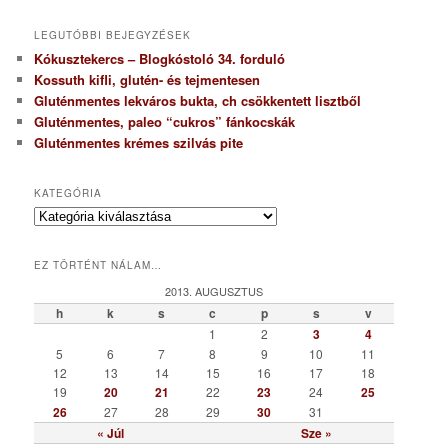
LEGUTÓBBI BEJEGYZÉSEK
Kókusztekercs – Blogkóstoló 34. forduló
Kossuth kifli, glutén- és tejmentesen
Gluténmentes lekváros bukta, ch csökkentett lisztből
Gluténmentes, paleo “cukros” fánkocskák
Gluténmentes krémes szilvás pite
KATEGÓRIA
K
a
t
EZ TÖRTÉNT NÁLAM…
e
g
2013. AUGUSZTUS
ó
h
k
s
c
p
s
v
r
1
2
3
4
i
5
6
7
8
9
10
11
a
12
13
14
15
16
17
18
19
20
21
22
23
24
25
26
27
28
29
30
31
« Júl
Sze »