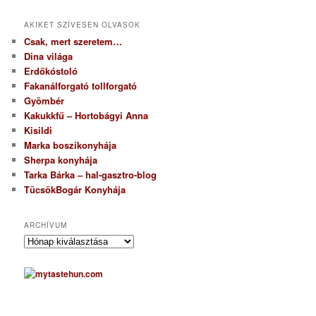
AKIKET SZÍVESEN OLVASOK
Csak, mert szeretem…
Dina világa
Erdőkóstoló
Fakanálforgató tollforgató
Gyömbér
Kakukkfű – Hortobágyi Anna
Kisildi
Marka boszikonyhája
Sherpa konyhája
Tarka Bárka – hal-gasztro-blog
TücsökBogár Konyhája
ARCHÍVUM
A
r
c
h
í
v