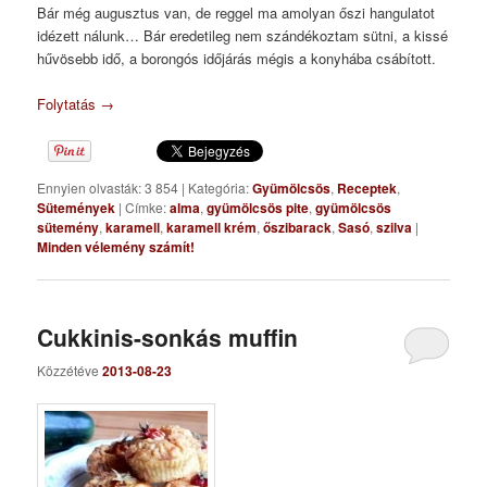
Bár még augusztus van, de reggel ma amolyan őszi hangulatot
idézett nálunk… Bár eredetileg nem szándékoztam sütni, a kissé
hűvösebb idő, a borongós időjárás mégis a konyhába csábított.
Folytatás
→
Ennyien olvasták: 3 854
|
Kategória:
Gyümölcsös
,
Receptek
,
Sütemények
|
Címke:
alma
,
gyümölcsös pite
,
gyümölcsös
sütemény
,
karamell
,
karamell krém
,
őszibarack
,
Sasó
,
szilva
|
Minden vélemény számít!
Cukkinis-sonkás muffin
Közzétéve
2013-08-23