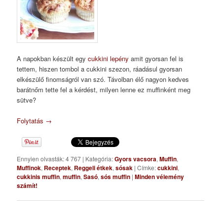
A napokban készült egy
cukkini lepény
amit gyorsan fel is
tettem, hiszen tombol a cukkini szezon, ráadásul gyorsan
elkészülő finomságról van szó. Távolban élő nagyon kedves
barátnőm tette fel a kérdést, milyen lenne ez muffinként meg
sütve?
Folytatás
→
Ennyien olvasták: 4 767
|
Kategória:
Gyors vacsora
,
Muffin
,
Muffinok
,
Receptek
,
Reggeli étkek
,
sósak
|
Címke:
cukkini
,
cukkinis muffin
,
muffin
,
Sasó
,
sós muffin
|
Minden vélemény
számít!