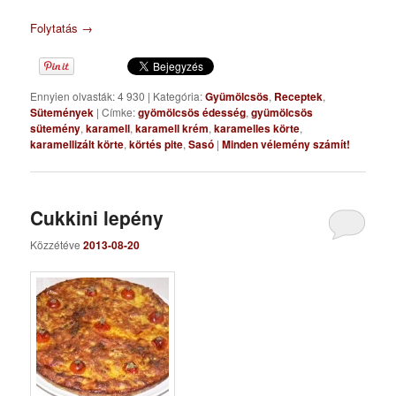
Folytatás
→
Ennyien olvasták: 4 930
|
Kategória:
Gyümölcsös
,
Receptek
,
Sütemények
|
Címke:
gyömölcsös édesség
,
gyümölcsös
sütemény
,
karamell
,
karamell krém
,
karamelles körte
,
karamellizált körte
,
körtés pite
,
Sasó
|
Minden vélemény számít!
Cukkini lepény
Közzétéve
2013-08-20