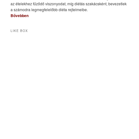
az ételekhez fűződő viszonyodat, míg diétás szakácsként, bevezetlek
a számodra legmegfelelőbb diéta rejtelmeibe.
Bővebben
LIKE BOX