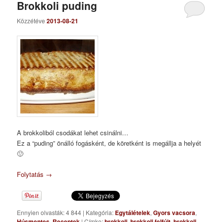
Brokkoli puding
Közzétéve
2013-08-21
A brokkoliból csodákat lehet csinálni…
Ez a “puding” önálló fogásként, de köretként is megállja a helyét
🙂
Folytatás
→
Ennyien olvasták: 4 844
|
Kategória:
Egytálételek
,
Gyors vacsora
,
Húsmentes
,
Receptek
|
Címke:
brokkoli
,
brokkoli felfújt
,
brokkoli