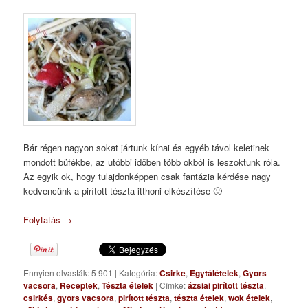
Bár régen nagyon sokat jártunk kínai és egyéb távol keletinek
mondott büfékbe, az utóbbi időben több okból is leszoktunk róla.
Az egyik ok, hogy tulajdonképpen csak fantázia kérdése nagy
kedvencünk a pirított tészta itthoni elkészítése 🙂
Folytatás
→
Ennyien olvasták: 5 901
|
Kategória:
Csirke
,
Egytálételek
,
Gyors
vacsora
,
Receptek
,
Tészta ételek
|
Címke:
ázsiai pirított tészta
,
csirkés
,
gyors vacsora
,
pirított tészta
,
tészta ételek
,
wok ételek
,