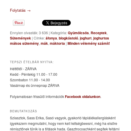
Folytatás
→
Ennyien olvasták: 3 636
|
Kategória:
Gyümölcsös
,
Receptek
,
Sütemények
|
Címke:
áfonya
,
blogkóstoló
,
joghurt
,
joghurtos
mákos sütemény
,
mák
,
máktorta
|
Minden vélemény számít!
TEPSZI ÉTELBÁR NYITVA:
Hétfőtől - ZÁRVA
Kedd - Péntekig 11.00 - 17.00
Szombaton 11.00 - 14.00
Vasárnap és ünnepnap ZÁRVA
Folyamatosan frissülő információk
Facebook oldalunkon
.
BEMUTATKOZÁS
Sziasztok, Sass Erika, Sasó vagyok, gyakorló táplálékallergiásként
igyekszem megmutatni, hogy nem kell kétségbeesni, még ha elsőre
rémisztőnek tűnik is a tiltások hada. Gasztrocoachként segítek feltárni