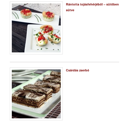
Rántotta tojásfehérjéből – sütőben
sütve
Csárdás zserbó