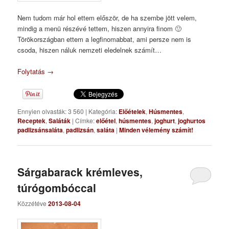
Nem tudom már hol ettem először, de ha szembe jött velem,
mindig a menü részévé tettem, hiszen annyira finom 🙂
Törökországban ettem a legfinomabbat, ami persze nem is
csoda, hiszen náluk nemzeti eledelnek számít…
Folytatás
→
Ennyien olvasták: 3 560
|
Kategória:
Előételek
,
Húsmentes
,
Receptek
,
Saláták
|
Címke:
előétel
,
húsmentes
,
joghurt
,
joghurtos
padlizsánsaláta
,
padlizsán
,
saláta
|
Minden vélemény számít!
Sárgabarack krémleves,
túrógombóccal
Közzétéve
2013-08-04