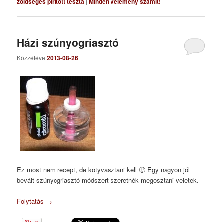
zöldséges pirított tészta
|
Minden vélemény számít!
Házi szúnyogriasztó
Közzétéve
2013-08-26
Ez most nem recept, de kotyvasztani kell 🙂 Egy nagyon jól
bevált szúnyogriasztó módszert szeretnék megosztani veletek.
Folytatás
→