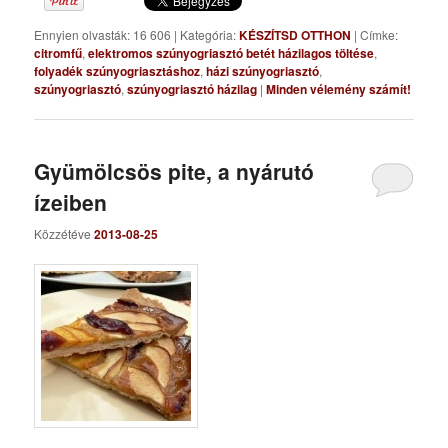
Ennyien olvasták: 16 606
|
Kategória:
KÉSZÍTSD OTTHON
|
Címke:
citromfű
,
elektromos szúnyogriasztó betét házilagos töltése
,
folyadék szúnyogriasztáshoz
,
házi szúnyogriasztó
,
szúnyogriasztó
,
szúnyogriasztó házilag
|
Minden vélemény számít!
Gyümölcsös pite, a nyárutó
ízeiben
Közzétéve
2013-08-25