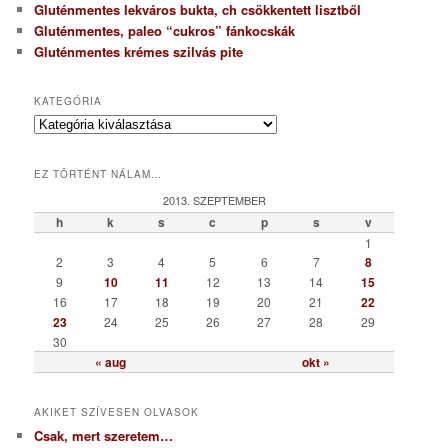
Gluténmentes lekváros bukta, ch csökkentett lisztből
Gluténmentes, paleo “cukros” fánkocskák
Gluténmentes krémes szilvás pite
KATEGÓRIA
K
a
t
EZ TÖRTÉNT NÁLAM…
e
g
2013. SZEPTEMBER
ó
h
k
s
c
p
s
v
r
1
i
2
3
4
5
6
7
8
a
9
10
11
12
13
14
15
16
17
18
19
20
21
22
23
24
25
26
27
28
29
30
« aug
okt »
AKIKET SZÍVESEN OLVASOK
Csak, mert szeretem…