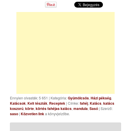
Ennyien olvasták: 5 651
|
Kategória:
Gyümölcsös
,
Házi pékség
,
Kalácsok
,
Kelt tészták
,
Receptek
| Címke:
fahéj
,
Kalács
,
kalács
koszorú
,
körte
,
körtés fahéjas kalács
,
mandula
,
Sasó
| Szerző:
saso
|
Közvetlen link
a könyvjelzőbe.