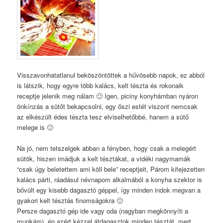
Visszavonhatatlanul beköszöntöttek a hűvösebb napok, ez abból
is látszik, hogy egyre több kalács, kelt tészta és rokonaik
receptje jelenik meg nálam 🙂 Igen, piciny konyhámban nyáron
önkínzás a sütőt bekapcsolni, egy őszi estét viszont nemcsak
az elkészült édes tészta tesz elviselhetőbbé, hanem a sütő
melege is 🙂
Na jó, nem tetszelgek abban a fényben, hogy csak a melegért
sütök, hiszen imádjuk a kelt tésztákat, a vidéki nagymamák
“csak úgy beletettem ami köll bele” receptjeit, Párom kifejezetten
kalács párti, ráadásul névnapom alkalmából a konyha szektor is
bővült egy kisebb dagasztó géppel, így minden indok megvan a
gyakori kelt tésztás finomságokra 🙂
Persze dagasztó gép ide vagy oda (nagyban megkönnyíti a
munkám), én azért kézzel átdagasztok minden tésztát, mert