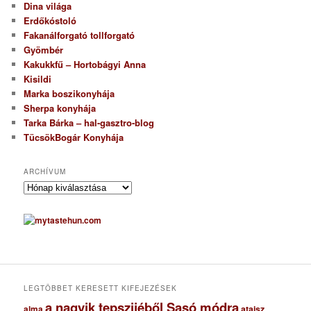
Dina világa
Erdőkóstoló
Fakanálforgató tollforgató
Gyömbér
Kakukkfű – Hortobágyi Anna
Kisildi
Marka boszikonyhája
Sherpa konyhája
Tarka Bárka – hal-gasztro-blog
TücsökBogár Konyhája
ARCHÍVUM
A
r
c
h
í
v
u
m
LEGTÖBBET KERESETT KIFEJEZÉSEK
a nagyik tepszijéből Sasó módra
ataisz
alma