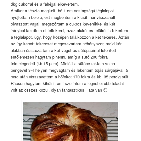
dkg cukorral és a fahéjjal elkevertem.
Amikor a tészta megkelt, bő 1 cm vastagságú téglalapot
nyújtottam belőle, ezt megkentem a kicsit már visszahűlt
olvasztott vajjal, megszórtam a cukros keverékkel és két
irányból kezdtem el feltekerni, azaz alulról és felülről is tekertem
a téglalapot, úgy, hogy középen találkozzon a két tekerés. Aztán
az így kapott tekercset megcsavartam néhányszor, majd kör
alakban összezártam a két végét és sütőpapírral leterített
sütőlemezen hagytam pihenni, amíg a sütő 200 fokra
felmelegedett (kb 15 perc). Mielőtt a sütőbe raktam volna
pengével 3-4 helyen megvágtam és lekentem tojás sárgájával. 5
perc után visszavettem a hőfokot 170 fokra és kb. 35 percig sült.
Rácson hagytam kihűlni, ami szerintem a legnehezebb feladat
volt az összes közül, olyan fantasztikus illata van 🙂