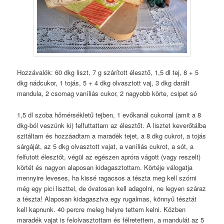
Hozzávalók: 60 dkg liszt, 7 g szárított élesztő, 1,5 dl tej, 8 + 5
dkg nádcukor, 1 tojás, 5 + 4 dkg olvasztott vaj, 3 dkg darált
mandula, 2 csomag vaníliás cukor, 2 nagyobb körte, csipet só
1,5 dl szoba hőmérsékletű tejben, 1 evőkanál cukorral (amit a 8
dkg-ból veszünk ki) felfuttattam az élesztőt. A lisztet keverőtálba
szitáltam és hozzáadtam a maradék tejet, a 8 dkg cukrot, a tojás
sárgáját, az 5 dkg olvasztott vajat, a vaníliás cukrot, a sót, a
felfutott élesztőt, végül az egészen apróra vágott (vagy reszelt)
körtét és nagyon alaposan kidagasztottam. Körtéje válogatja
mennyire leveses, ha kissé ragacsos a tészta meg kell szórni
még egy pici liszttel, de óvatosan kell adagolni, ne legyen száraz
a tészta! Alaposan kidagasztva egy rugalmas, könnyű tésztát
kell kapnunk. 40 percre meleg helyre tettem kelni. Közben
maradék vajat is felolvasztottam és félretettem, a mandulát az 5