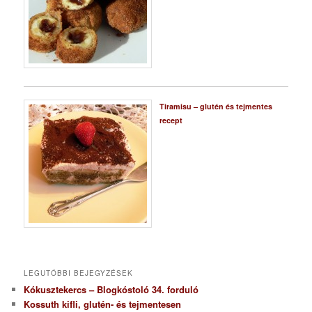
Tiramisu – glutén és tejmentes
recept
LEGUTÓBBI BEJEGYZÉSEK
Kókusztekercs – Blogkóstoló 34. forduló
Kossuth kifli, glutén- és tejmentesen