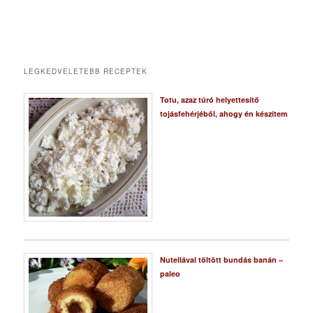
LEGKEDVELETEBB RECEPTEK
Totu, azaz túró helyettesítő
tojásfehérjéből, ahogy én készítem
Nutellával töltött bundás banán –
paleo