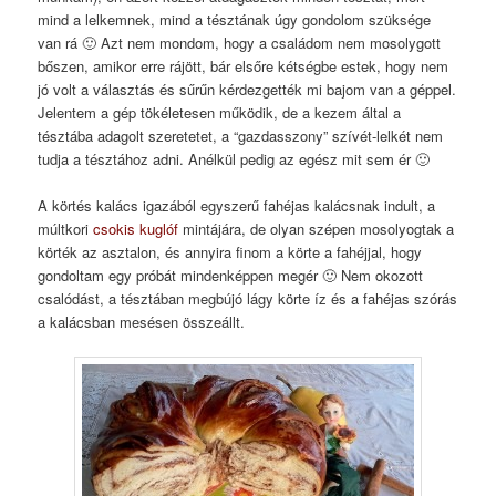
mind a lelkemnek, mind a tésztának úgy gondolom szüksége
van rá 🙂 Azt nem mondom, hogy a családom nem mosolygott
bőszen, amikor erre rájött, bár elsőre kétségbe estek, hogy nem
jó volt a választás és sűrűn kérdezgették mi bajom van a géppel.
Jelentem a gép tökéletesen működik, de a kezem által a
tésztába adagolt szeretetet, a “gazdasszony” szívét-lelkét nem
tudja a tésztához adni. Anélkül pedig az egész mit sem ér 🙂
A körtés kalács igazából egyszerű fahéjas kalácsnak indult, a
múltkori
csokis kuglóf
mintájára, de olyan szépen mosolyogtak a
körték az asztalon, és annyira finom a körte a fahéjjal, hogy
gondoltam egy próbát mindenképpen megér 🙂 Nem okozott
csalódást, a tésztában megbújó lágy körte íz és a fahéjas szórás
a kalácsban mesésen összeállt.