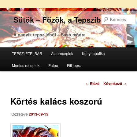
Sütök – Főzök, a Tepsziből
A nagyik tepszijéből – Sasó módra
Főmenü
TEPSZI ÉTELBÁR
Alapreceptek
Konyhapatika
Tovább
Tovább
Mentes receptek
Paleo
Fitt tepszi
az
a
elsődleges
másodlagos
Bejegyzés
←
Előző
Következő
→
navigáció
tartalomra
tartalomra
Körtés kalács koszorú
Közzétéve
2013-09-15