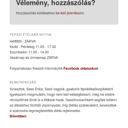
Vélemény, hozzászólás?
Hozzászólás küldéséhez
be kell jelentkezni
.
TEPSZI ÉTELBÁR NYITVA:
Hétfőtől - ZÁRVA
Kedd - Péntekig 11.00 - 17.00
Szombaton 11.00 - 14.00
Vasárnap és ünnepnap ZÁRVA
Folyamatosan frissülő információk
Facebook oldalunkon
.
BEMUTATKOZÁS
Sziasztok, Sass Erika, Sasó vagyok, gyakorló táplálékallergiásként
igyekszem megmutatni, hogy nem kell kétségbeesni, még ha elsőre
rémisztőnek tűnik is a tiltások hada. Gasztrocoachként segítek feltárni
az ételekhez fűződő viszonyodat, míg diétás szakácsként, bevezetlek
a számodra legmegfelelőbb diéta rejtelmeibe.
Bővebben