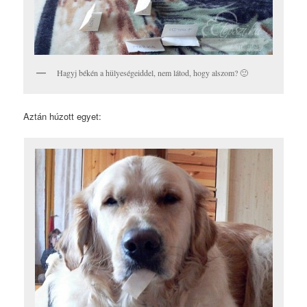
Hagyj békén a hülyeségeiddel, nem látod, hogy alszom? 🙂
Aztán húzott egyet: