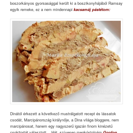
boszorkányos gyorsasággal került ki a boszikonyhájából Ramsay
egyik remeke, ez a nem mindennapi
kacsamáj pástétom:
Dinától érkezett a következő mustrálgatott recept és lássatok
csodát, Marcipánország királynője, a Dina világa bloggere, nem
marcipánosat, hanem egy nagyszerű igazán finom kinézetű
csokitortát választott… Hát, szívesen megkóstolnám
Gordon