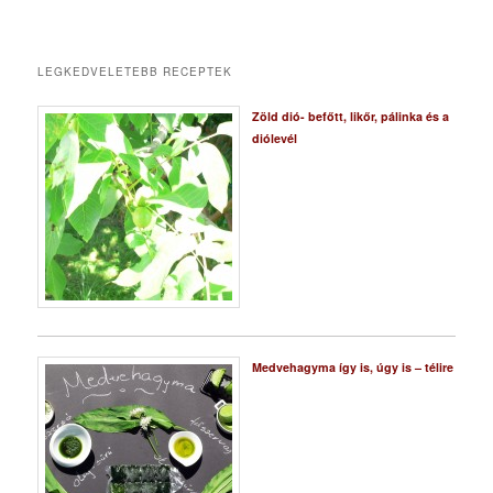
LEGKEDVELETEBB RECEPTEK
Zöld dió- befőtt, likőr, pálinka és a
diólevél
Medvehagyma így is, úgy is – télire