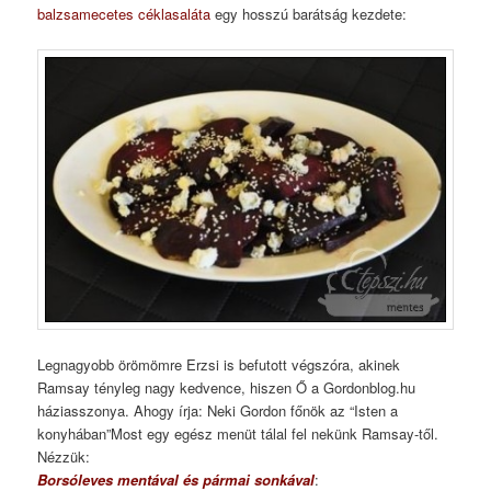
balzsamecetes céklasaláta
egy hosszú barátság kezdete:
Legnagyobb örömömre Erzsi is befutott végszóra, akinek
Ramsay tényleg nagy kedvence, hiszen Ő a Gordonblog.hu
háziasszonya. Ahogy írja: Neki Gordon főnök az “Isten a
konyhában”Most egy egész menüt tálal fel nekünk Ramsay-től.
Nézzük:
Borsóleves mentával és pármai sonkával
: