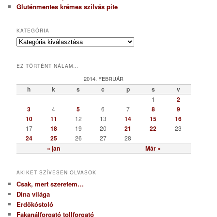
Gluténmentes krémes szilvás pite
KATEGÓRIA
K
a
t
EZ TÖRTÉNT NÁLAM…
e
g
2014. FEBRUÁR
ó
h
k
s
c
p
s
v
r
1
2
i
3
4
5
6
7
8
9
a
10
11
12
13
14
15
16
17
18
19
20
21
22
23
24
25
26
27
28
« jan
Már »
AKIKET SZÍVESEN OLVASOK
Csak, mert szeretem…
Dina világa
Erdőkóstoló
Fakanálforgató tollforgató