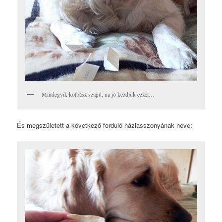
Mindegyik kolbász szagú, na jó kezdjük ezzel…
És megszületett a következő forduló háziasszonyának neve: