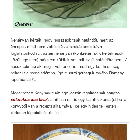
Néhányan kérték, hogy hosszabbítsak határidőt, mert az
ünnepek miatt nem volt idejük a szakácsmustrával
foglalatoskodni… aztán néhányan (konkrétan akik kérték azok
közül egy sem) mégsem küldtek semmit az új határidőre sem. A
hosszabbításnak mégis volt értelme, mert egy-két finomság
bekerült a postaládámba, így mustrálgathatjuk tovább Ramsay
repertoárját 🙂
Megérkezett Konyhavirtuóz egy igazán izgalmasnak hangzó
sütőtökös tésztával,
amit ha nem is egy baráti lakoma (ebből a
könyvből van a recept) alkalmával, de egy hideg téli estén
biztosan kipróbálnék én is: