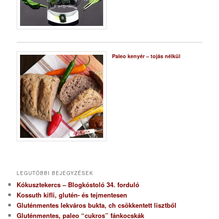
Paleo kenyér – tojás nélkül
LEGUTÓBBI BEJEGYZÉSEK
Kókusztekercs – Blogkóstoló 34. forduló
Kossuth kifli, glutén- és tejmentesen
Gluténmentes lekváros bukta, ch csökkentett lisztből
Gluténmentes, paleo “cukros” fánkocskák