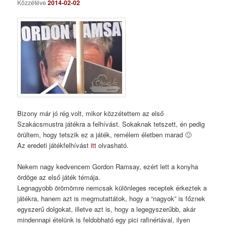
Közzétéve
2014-02-02
Bizony már jó rég volt, mikor közzétettem az első
Szakácsmustra játékra a felhívást. Sokaknak tetszett, én pedig
örültem, hogy tetszik ez a játék, remélem életben marad 🙂
Az eredeti játékfelhívást
itt
olvasható.
Nekem nagy kedvencem Gordon Ramsay, ezért lett a konyha
ördöge az első játék témája.
Legnagyobb örömömre nemcsak különleges receptek érkeztek a
játékra, hanem azt is megmutattátok, hogy a “nagyok” is főznek
egyszerű dolgokat, illetve azt is, hogy a legegyszerűbb, akár
mindennapi ételünk is feldobható egy pici rafinériával, ilyen