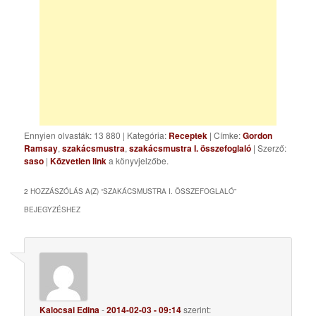
Ennyien olvasták: 13 880
|
Kategória:
Receptek
| Címke:
Gordon
Ramsay
,
szakácsmustra
,
szakácsmustra I. összefoglaló
| Szerző:
saso
|
Közvetlen link
a könyvjelzőbe.
2 HOZZÁSZÓLÁS A(Z) “
SZAKÁCSMUSTRA I. ÖSSZEFOGLALÓ
”
BEJEGYZÉSHEZ
Kalocsai Edina
-
2014-02-03 - 09:14
szerint: