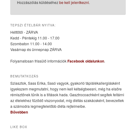
Hozzászólás küldéséhez
be kell jelentkezni
.
TEPSZI ÉTELBÁR NYITVA:
Hétfőtől - ZÁRVA
Kedd - Péntekig 11.00 - 17.00
Szombaton 11.00 - 14.00
Vasárnap és ünnepnap ZÁRVA
Folyamatosan frissülő információk
Facebook oldalunkon
.
BEMUTATKOZÁS
Sziasztok, Sass Erika, Sasó vagyok, gyakorló táplálékallergiásként
igyekszem megmutatni, hogy nem kell kétségbeesni, még ha elsőre
rémisztőnek tűnik is a tiltások hada. Gasztrocoachként segítek feltárni
az ételekhez fűződő viszonyodat, míg diétás szakácsként, bevezetlek
a számodra legmegfelelőbb diéta rejtelmeibe.
Bővebben
LIKE BOX