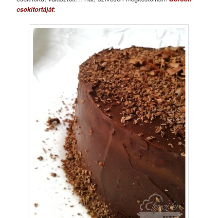
csokitortáját
: