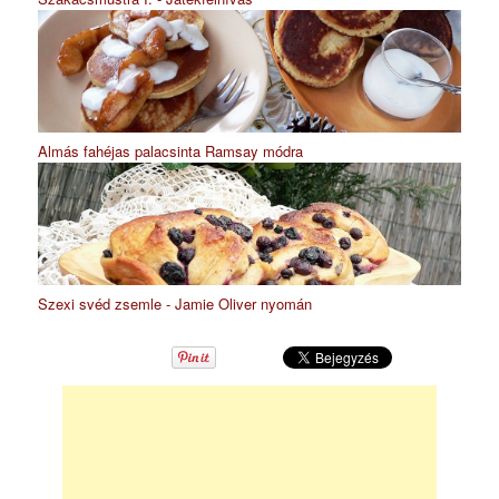
Almás fahéjas palacsinta Ramsay módra
Szexi svéd zsemle - Jamie Oliver nyomán