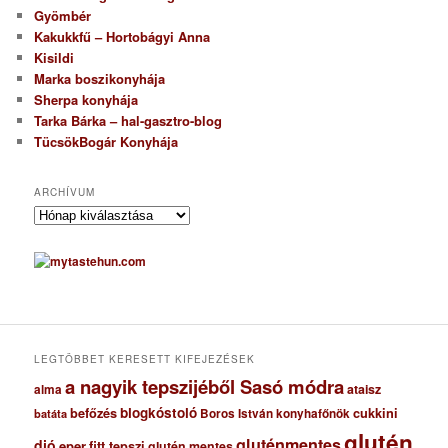
Gyömbér
Kakukkfű – Hortobágyi Anna
Kisildi
Marka boszikonyhája
Sherpa konyhája
Tarka Bárka – hal-gasztro-blog
TücsökBogár Konyhája
ARCHÍVUM
A
r
c
h
í
v
u
m
LEGTÖBBET KERESETT KIFEJEZÉSEK
a nagyik tepszijéből Sasó módra
ataisz
alma
blogkóstoló
befőzés
cukkini
Boros István konyhafőnök
batáta
glutén
gluténmentes
dió
eper
fitt tepszi
glutén mentes