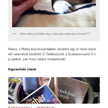
Most eddig piszkáltál, hogy válasszak, aztán meg elveszed???
Marka, a Marka boszikonyhájában remélem egy jó nevet kavar
elő valamelyik fazékból 🙂 Találkozzunk a Szakácsmustra II-n,
jó játékot, sok finom falatot mindenkinek!
Kapcsolódó írások
Szakácsmustra I. - Játékfelhívás