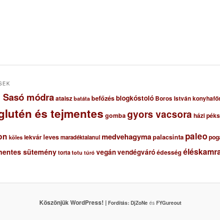
SEK
ől Sasó módra
blogkóstoló
ataisz
befőzés
Boros István konyhafő
batáta
glutén és tejmentes
gyors vacsora
gomba
házi pék
paleo
on
medvehagyma
lekvár
leves
palacsinta
pog
maradéktalanul
köles
éléskamra
mentes sütemény
vegán
vendégváró
édesség
torta
totu
túró
Köszönjük WordPress! |
Fordítás:
DjZoNe
és
FYGureout