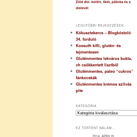
Zöld dió- befőtt, likőr, pálinka és a
diólevél
LEGUTÓBBI BEJEGYZÉSEK
Kókusztekercs – Blogkóstoló
34. forduló
Kossuth kifli, glutén- és
tejmentesen
Gluténmentes lekváros bukta,
ch csökkentett lisztből
Gluténmentes, paleo “cukros”
fánkocskák
Gluténmentes krémes szilvás
pite
KATEGÓRIA
K
a
t
EZ TÖRTÉNT NÁLAM…
e
g
2014. ÁPRILIS