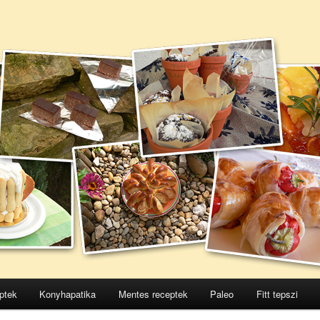
ptek
Konyhapatika
Mentes receptek
Paleo
Fitt tepszi