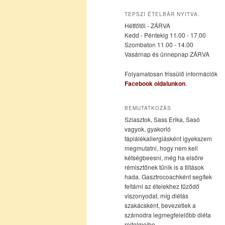
az
a
TEPSZI ÉTELBÁR NYITVA:
Hétfőtől - ZÁRVA
elsődleges
másodlagos
Kedd - Péntekig 11.00 - 17.00
Szombaton 11.00 - 14.00
Vasárnap és ünnepnap ZÁRVA
tartalomra
tartalomra
Folyamatosan frissülő információk
Facebook oldalunkon
.
BEMUTATKOZÁS
Sziasztok, Sass Erika, Sasó
vagyok, gyakorló
táplálékallergiásként igyekszem
megmutatni, hogy nem kell
kétségbeesni, még ha elsőre
rémisztőnek tűnik is a tiltások
hada. Gasztrocoachként segítek
feltárni az ételekhez fűződő
viszonyodat, míg diétás
szakácsként, bevezetlek a
számodra legmegfelelőbb diéta
rejtelmeibe.