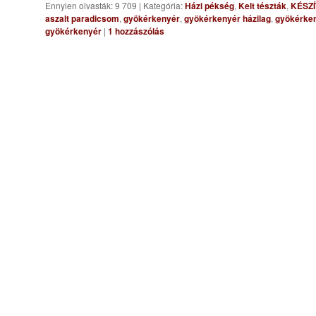
Ennyien olvasták: 9 709
|
Kategória:
Házi pékség
,
Kelt tészták
,
KÉSZ
aszalt paradicsom
,
gyökérkenyér
,
gyökérkenyér házilag
,
gyökérken
gyökérkenyér
|
1
hozzászólás