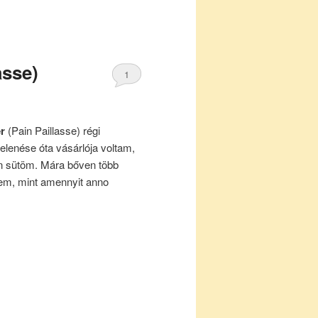
asse)
1
ér
(Pain Paillasse) régi
elenése óta vásárlója voltam,
en sütöm. Mára bőven több
tem, mint amennyit anno