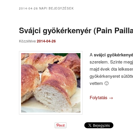
2014-04-26
NAPI BEJEGYZÉSEK
Svájci gyökérkenyér (Pain Paill
Közzétéve
2014-04-26
A
svájci gyökérkeny
szerelem. Szinte megj
majd évek óta lelkes
gyökérkenyeret sütöt
vettem 🙂
Folytatás
→