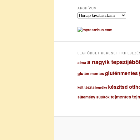
ARCHÍVUM
A
r
c
h
í
v
u
LEGTÖBBET KERESETT KIFEJEZÉ
m
a nagyik tepszijéb
alma
gluténmentes
glutén mentes
készítsd otth
kelt tészta
kenőke
tejmentes
tej
sütemény
sütőtök