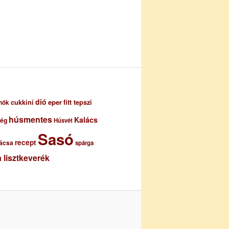
dió
eper
cukkini
fitt tepszi
nök
húsmentes
Kalács
ség
Húsvét
Sasó
recept
ácsa
spárga
 lisztkeverék