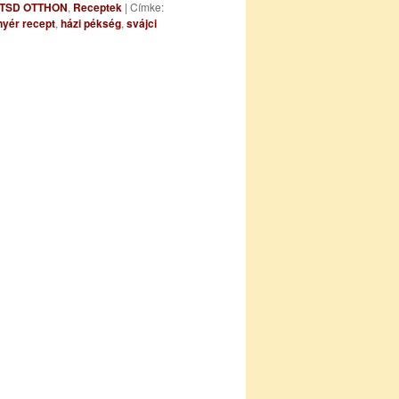
ÍTSD OTTHON
,
Receptek
|
Címke:
yér recept
,
házi pékség
,
svájci