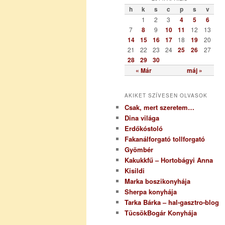
ó
h
k
s
c
p
s
v
r
1
2
3
4
5
6
i
7
8
9
10
11
12
13
a
14
15
16
17
18
19
20
21
22
23
24
25
26
27
28
29
30
« Már
máj »
AKIKET SZÍVESEN OLVASOK
Csak, mert szeretem…
Dina világa
Erdőkóstoló
Fakanálforgató tollforgató
Gyömbér
Kakukkfű – Hortobágyi Anna
Kisildi
Marka boszikonyhája
Sherpa konyhája
Tarka Bárka – hal-gasztro-blog
TücsökBogár Konyhája