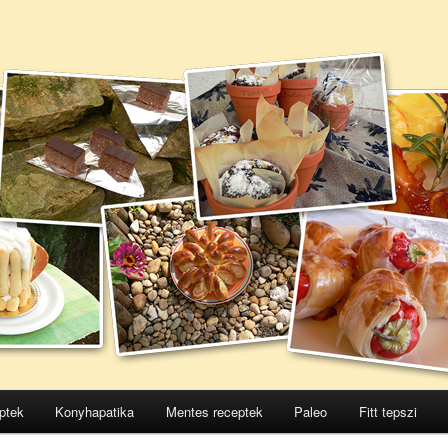
ptek
Konyhapatika
Mentes receptek
Paleo
Fitt tepszi