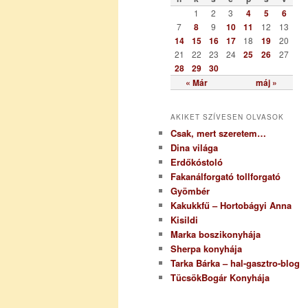
r
1
2
3
4
5
6
i
7
8
9
10
11
12
13
a
14
15
16
17
18
19
20
21
22
23
24
25
26
27
28
29
30
« Már
máj »
AKIKET SZÍVESEN OLVASOK
Csak, mert szeretem…
Dina világa
Erdőkóstoló
Fakanálforgató tollforgató
Gyömbér
Kakukkfű – Hortobágyi Anna
Kisildi
Marka boszikonyhája
Sherpa konyhája
Tarka Bárka – hal-gasztro-blog
TücsökBogár Konyhája