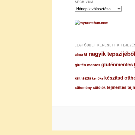
ARCHÍVUM
A
r
c
h
í
v
u
LEGTÖBBET KERESETT KIFEJEZÉ
m
a nagyik tepszijéb
alma
gluténmentes
glutén mentes
készítsd otth
kelt tészta
kenőke
tejmentes
tej
sütemény
sütőtök