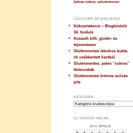
Szilvás mákos, szilvakrémmel
LEGUTÓBBI BEJEGYZÉSEK
Kókusztekercs – Blogkóstoló
34. forduló
Kossuth kifli, glutén- és
tejmentesen
Gluténmentes lekváros bukta,
ch csökkentett lisztből
Gluténmentes, paleo “cukros”
fánkocskák
Gluténmentes krémes szilvás
pite
KATEGÓRIA
K
a
t
EZ TÖRTÉNT NÁLAM…
e
g
2014. ÁPRILIS
ó
h
k
s
c
p
s
v