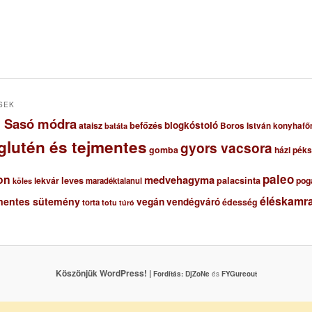
SEK
ől Sasó módra
blogkóstoló
ataisz
befőzés
Boros István konyhafő
batáta
glutén és tejmentes
gyors vacsora
gomba
házi pék
paleo
on
medvehagyma
lekvár
leves
palacsinta
pog
maradéktalanul
köles
éléskamra
mentes sütemény
vegán
vendégváró
édesség
torta
totu
túró
Köszönjük WordPress! |
Fordítás:
DjZoNe
és
FYGureout