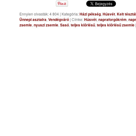
Ennyien olvasták: 4 804
|
Kategória:
Házi pékség
,
Húsvét
,
Kelt tésztá
Ünnepi asztalra
,
Vendégváró
|
Címke:
Húsvét
,
napraforgókrém
,
nap
zsemle
,
nyuszi zsemle
,
Sasó
,
teljes kiőrlésű
,
teljes kiőrlésű zsemle