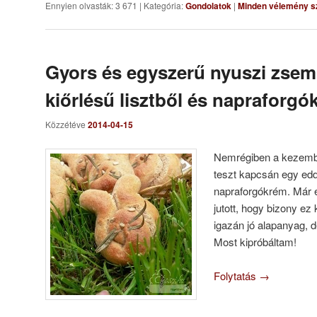
Ennyien olvasták: 3 671
|
Kategória:
Gondolatok
|
Minden vélemény s
Gyors és egyszerű nyuszi zseml
kiőrlésű lisztből és napraforg
Közzétéve
2014-04-15
Nemrégiben a kezemb
teszt kapcsán egy edd
napraforgókrém. Már 
jutott, hogy bizony e
igazán jó alapanyag, 
Most kipróbáltam!
Folytatás
→