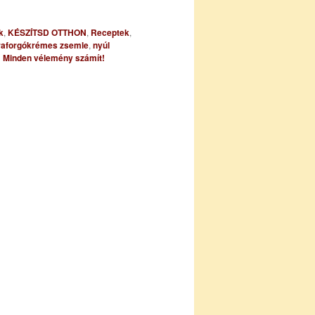
k
,
KÉSZÍTSD OTTHON
,
Receptek
,
raforgókrémes zsemle
,
nyúl
|
Minden vélemény számít!