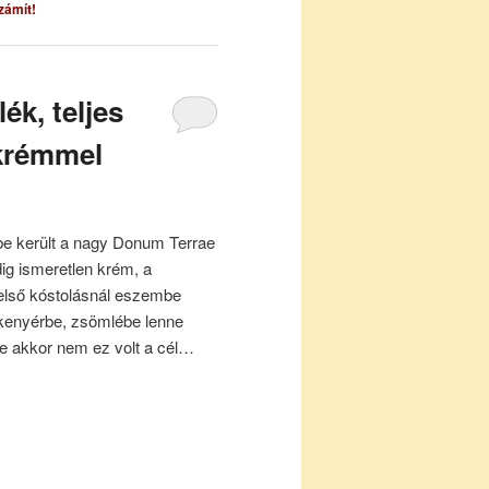
zámít!
ék, teljes
ókrémmel
e került a nagy Donum Terrae
ig ismeretlen krém, a
első kóstolásnál eszembe
z kenyérbe, zsömlébe lenne
de akkor nem ez volt a cél…