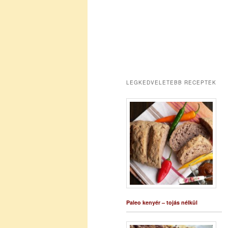
LEGKEDVELETEBB RECEPTEK
Paleo kenyér – tojás nélkül