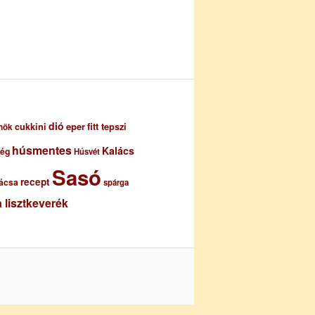
dió
eper
cukkini
fitt tepszi
nök
húsmentes
Kalács
ség
Húsvét
Sasó
recept
ácsa
spárga
 lisztkeverék