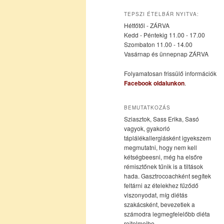
az
a
TEPSZI ÉTELBÁR NYITVA:
Hétfőtől - ZÁRVA
elsődleges
másodlagos
Kedd - Péntekig 11.00 - 17.00
Szombaton 11.00 - 14.00
Vasárnap és ünnepnap ZÁRVA
tartalomra
tartalomra
Folyamatosan frissülő információk
Facebook oldalunkon
.
BEMUTATKOZÁS
Sziasztok, Sass Erika, Sasó
vagyok, gyakorló
táplálékallergiásként igyekszem
megmutatni, hogy nem kell
kétségbeesni, még ha elsőre
rémisztőnek tűnik is a tiltások
hada. Gasztrocoachként segítek
feltárni az ételekhez fűződő
viszonyodat, míg diétás
szakácsként, bevezetlek a
számodra legmegfelelőbb diéta
rejtelmeibe.