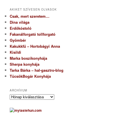
AKIKET SZÍVESEN OLVASOK
Csak, mert szeretem…
Dina világa
Erdőkóstoló
Fakanálforgató tollforgató
Gyömbér
Kakukkfű – Hortobágyi Anna
Kisildi
Marka boszikonyhája
Sherpa konyhája
Tarka Bárka – hal-gasztro-blog
TücsökBogár Konyhája
ARCHÍVUM
A
r
c
h
í
v