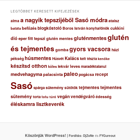
u
m
LEGTÖBBET KERESETT KIFEJEZÉSEK
a nagyik tepszijéből Sasó módra
ataisz
alma
blogkóstoló
befőzés
cukkini
Boros István konyhafőnök
batáta
glutén
gluténmentes
dió
eper
fitt tepszi
glutén mentes
és tejmentes
gyors vacsora
gomba
házi
húsmentes
Kalács
pékség
Húsvét
kelt tészta
kenőke
készítsd otthon
lekvár
leves
maradéktalanul
köles
paleo
medvehagyma
recept
palacsinta
pogácsa
Sasó
tejmentes
tejmentes
sütemény
spárga
sütőtök
sütemény
vegán
vendégváró
édesség
torta
totu
túró
éléskamra lisztkeverék
Köszönjük WordPress! |
Fordítás:
DjZoNe
és
FYGureout