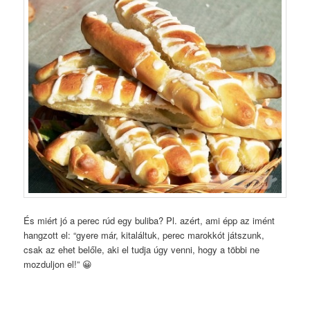
És miért jó a perec rúd egy buliba? Pl. azért, ami épp az imént
hangzott el: “gyere már, kitaláltuk, perec marokkót játszunk,
csak az ehet belőle, aki el tudja úgy venni, hogy a többi ne
mozduljon el!” 😀