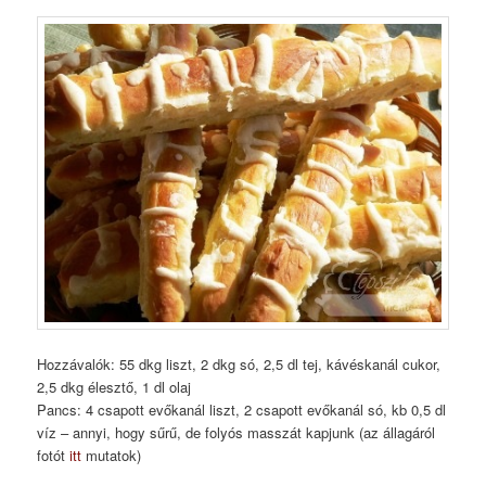
Hozzávalók: 55 dkg liszt, 2 dkg só, 2,5 dl tej, kávéskanál cukor,
2,5 dkg élesztő, 1 dl olaj
Pancs: 4 csapott evőkanál liszt, 2 csapott evőkanál só, kb 0,5 dl
víz – annyi, hogy sűrű, de folyós masszát kapjunk (az állagáról
fotót
itt
mutatok)