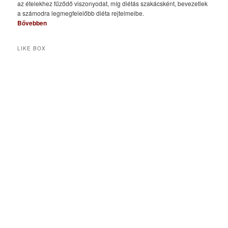
az ételekhez fűződő viszonyodat, míg diétás szakácsként, bevezetlek
a számodra legmegfelelőbb diéta rejtelmeibe.
Bővebben
LIKE BOX