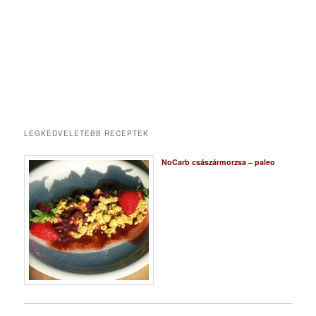
LEGKEDVELETEBB RECEPTEK
NoCarb császármorzsa – paleo