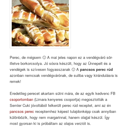
Perec, de mégsem 🙂 A mai jeles napon ez a vendégváró sör-
illetve borkorcsolya. Jó sósra készült, hogy az Ünnepelt és a
vendégek is szívesen fogyasszanak 🙂 A
pancsos perec rúd
azonban nemcsak vendégvárónak, de suliba vagy kirándulásra is
remek!
Eredetileg perecet akartam sütni mára, de az egyik kedvenc FB
csoportomban
(Limara kenyeres csoportja) megosztották a
Semler Cuki jóvoltából felkerült perec rúd receptet, ami az én
pancsos perec
receptemhez képest tulajdonképp csak annyiban
különbözik, hogy nem margarinnal, hanem olajjal készül. Így
most gyorsan ki is próbáltam az olajos verziót is.