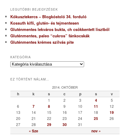
LEGUTÓBBI BEJEGYZÉSEK
Kókusztekercs – Blogkóstoló 34. forduló
Kossuth kifli, glutén- és tejmentesen
Gluténmentes lekváros bukta, ch csökkentett lisztből
Gluténmentes, paleo “cukros” fánkocskák
Gluténmentes krémes szilvás pite
KATEGÓRIA
K
a
t
EZ TÖRTÉNT NÁLAM…
e
g
2014. OKTÓBER
ó
h
k
s
c
p
s
v
r
1
2
3
4
5
i
6
7
8
9
10
11
12
a
13
14
15
16
17
18
19
20
21
22
23
24
25
26
27
28
29
30
31
« Sze
nov »