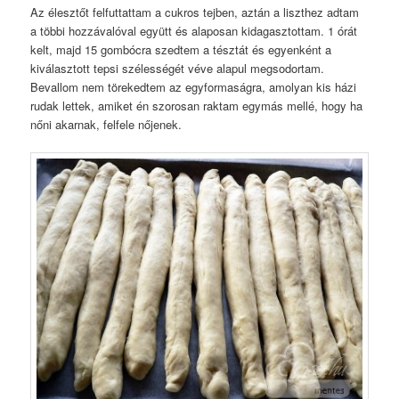
Az élesztőt felfuttattam a cukros tejben, aztán a liszthez adtam
a többi hozzávalóval együtt és alaposan kidagasztottam. 1 órát
kelt, majd 15 gombócra szedtem a tésztát és egyenként a
kiválasztott tepsi szélességét véve alapul megsodortam.
Bevallom nem törekedtem az egyformaságra, amolyan kis házi
rudak lettek, amiket én szorosan raktam egymás mellé, hogy ha
nőni akarnak, felfele nőjenek.