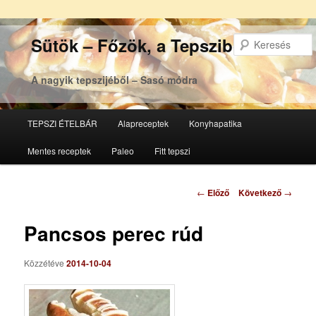
Sütök – Főzök, a Tepsziből
A nagyik tepszijéből – Sasó módra
Főmenü
TEPSZI ÉTELBÁR
Alapreceptek
Konyhapatika
Tovább
Tovább
Mentes receptek
Paleo
Fitt tepszi
az
a
elsődleges
másodlagos
Bejegyzés
←
Előző
Következő
→
navigáció
tartalomra
tartalomra
Pancsos perec rúd
Közzétéve
2014-10-04