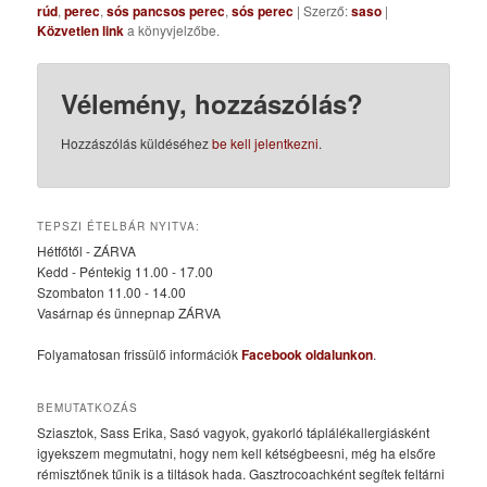
rúd
,
perec
,
sós pancsos perec
,
sós perec
| Szerző:
saso
|
Közvetlen link
a könyvjelzőbe.
Vélemény, hozzászólás?
Hozzászólás küldéséhez
be kell jelentkezni
.
TEPSZI ÉTELBÁR NYITVA:
Hétfőtől - ZÁRVA
Kedd - Péntekig 11.00 - 17.00
Szombaton 11.00 - 14.00
Vasárnap és ünnepnap ZÁRVA
Folyamatosan frissülő információk
Facebook oldalunkon
.
BEMUTATKOZÁS
Sziasztok, Sass Erika, Sasó vagyok, gyakorló táplálékallergiásként
igyekszem megmutatni, hogy nem kell kétségbeesni, még ha elsőre
rémisztőnek tűnik is a tiltások hada. Gasztrocoachként segítek feltárni