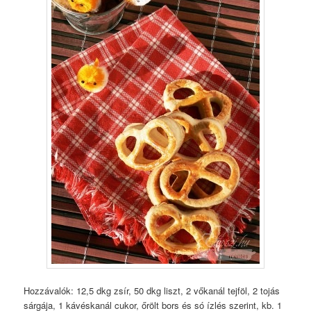
Hozzávalók: 12,5 dkg zsír, 50 dkg liszt, 2 vőkanál tejföl, 2 tojás
sárgája, 1 kávéskanál cukor, őrölt bors és só ízlés szerint, kb. 1