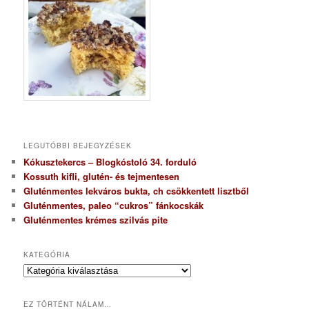
LEGUTÓBBI BEJEGYZÉSEK
Kókusztekercs – Blogkóstoló 34. forduló
Kossuth kifli, glutén- és tejmentesen
Gluténmentes lekváros bukta, ch csökkentett lisztből
Gluténmentes, paleo “cukros” fánkocskák
Gluténmentes krémes szilvás pite
KATEGÓRIA
K
a
t
EZ TÖRTÉNT NÁLAM…