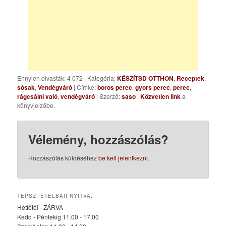
Ennyien olvasták: 4 072
|
Kategória:
KÉSZÍTSD OTTHON
,
Receptek
,
sósak
,
Vendégváró
| Címke:
boros perec
,
gyors perec
,
perec
,
rágcsálni való
,
vendégváró
| Szerző:
saso
|
Közvetlen link
a
könyvjelzőbe.
Vélemény, hozzászólás?
Hozzászólás küldéséhez
be kell jelentkezni
.
TEPSZI ÉTELBÁR NYITVA:
Hétfőtől - ZÁRVA
Kedd - Péntekig 11.00 - 17.00