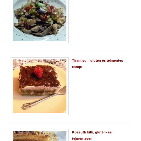
Tiramisu – glutén és tejmentes
recept
Kossuth kifli, glutén- és
tejmentesen