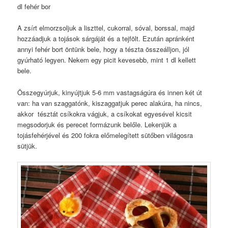
dl fehér bor
A zsírt elmorzsoljuk a liszttel, cukorral, sóval, borssal, majd
hozzáadjuk a tojások sárgáját és a tejfölt. Ezután apránként
annyi fehér bort öntünk bele, hogy a tészta összeálljon, jól
gyúrható legyen. Nekem egy picit kevesebb, mint 1 dl kellett
bele.
Összegyúrjuk, kinyújtjuk 5-6 mm vastagságúra és innen két út
van: ha van szaggatónk, kiszaggatjuk perec alakúra, ha nincs,
akkor tésztát csíkokra vágjuk, a csíkokat egyesével kicsit
megsodorjuk és perecet formázunk belőle. Lekenjük a
tojásfehérjével és 200 fokra előmelegített sütőben világosra
sütjük.