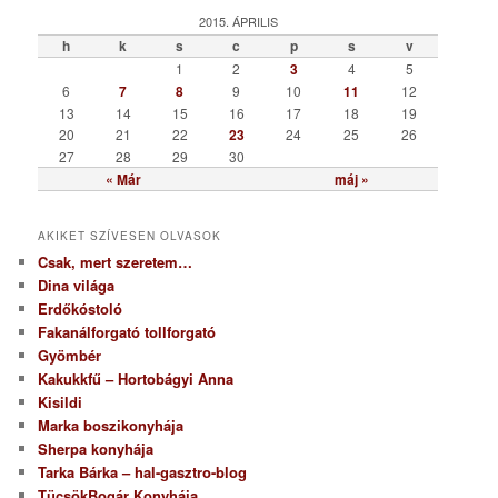
e
g
2015. ÁPRILIS
ó
h
k
s
c
p
s
v
r
1
2
3
4
5
i
6
7
8
9
10
11
12
a
13
14
15
16
17
18
19
20
21
22
23
24
25
26
27
28
29
30
« Már
máj »
AKIKET SZÍVESEN OLVASOK
Csak, mert szeretem…
Dina világa
Erdőkóstoló
Fakanálforgató tollforgató
Gyömbér
Kakukkfű – Hortobágyi Anna
Kisildi
Marka boszikonyhája
Sherpa konyhája
Tarka Bárka – hal-gasztro-blog
TücsökBogár Konyhája