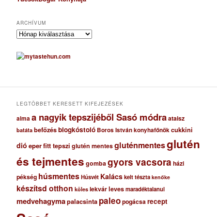
ARCHÍVUM
A
r
c
h
í
v
u
m
LEGTÖBBET KERESETT KIFEJEZÉSEK
a nagyik tepszijéből Sasó módra
ataisz
alma
blogkóstoló
befőzés
cukkini
Boros István konyhafőnök
batáta
glutén
gluténmentes
dió
eper
fitt tepszi
glutén mentes
és tejmentes
gyors vacsora
gomba
házi
húsmentes
Kalács
pékség
Húsvét
kelt tészta
kenőke
készítsd otthon
lekvár
leves
maradéktalanul
köles
paleo
medvehagyma
recept
palacsinta
pogácsa