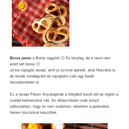
Boros perec
a Boros nagyitól 🙂 És tényleg, de a neve nem
ezért lett boros 🙂
Jó kis ropogós recept, amit jó szívvel ajánlok, akár Húsvétra is,
de remek vendégváró és ropogtatni való egy baráti
összejövetelen is.
Ez a recept Párom Anyukájának a fiókjából került elő és rögtön a
család kedvencévé vált. Az elkészítésén csak annyit
változtattam, hogy én nem sodortam, tekertem a pereceket,
hanem kiszúróval készültek.