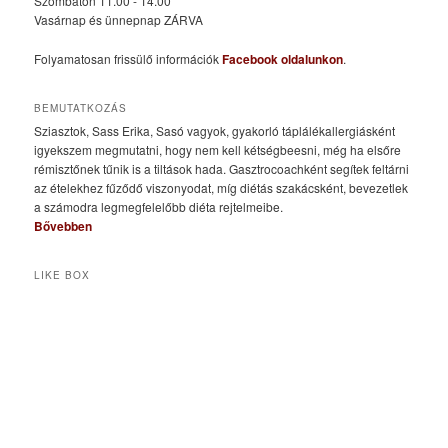
Szombaton 11.00 - 14.00
Vasárnap és ünnepnap ZÁRVA
Folyamatosan frissülő információk
Facebook oldalunkon
.
BEMUTATKOZÁS
Sziasztok, Sass Erika, Sasó vagyok, gyakorló táplálékallergiásként
igyekszem megmutatni, hogy nem kell kétségbeesni, még ha elsőre
rémisztőnek tűnik is a tiltások hada. Gasztrocoachként segítek feltárni
az ételekhez fűződő viszonyodat, míg diétás szakácsként, bevezetlek
a számodra legmegfelelőbb diéta rejtelmeibe.
Bővebben
LIKE BOX