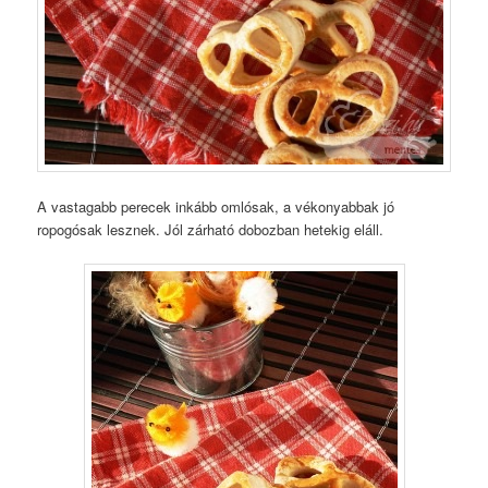
A vastagabb perecek inkább omlósak, a vékonyabbak jó
ropogósak lesznek. Jól zárható dobozban hetekig eláll.