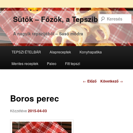
Sütök – Főzök, a Tepsziből
A nagyik tepszijéből – Sasó módra
Főmenü
TEPSZI ÉTELBÁR
Alapreceptek
Konyhapatika
Tovább
Tovább
Mentes receptek
Paleo
Fitt tepszi
az
a
elsődleges
másodlagos
Bejegyzés
←
Előző
Következő
→
navigáció
tartalomra
tartalomra
Boros perec
Közzétéve
2015-04-03