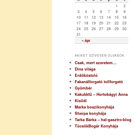
r
1
2
i
3
4
5
6
7
8
9
a
10
11
12
13
14
15
16
17
18
19
20
21
22
23
24
25
26
27
28
29
30
31
« ápr
AKIKET SZÍVESEN OLVASOK
Csak, mert szeretem…
Dina világa
Erdőkóstoló
Fakanálforgató tollforgató
Gyömbér
Kakukkfű – Hortobágyi Anna
Kisildi
Marka boszikonyhája
Sherpa konyhája
Tarka Bárka – hal-gasztro-blog
TücsökBogár Konyhája