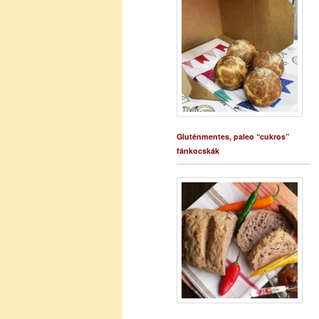
Gluténmentes, paleo “cukros”
fánkocskák