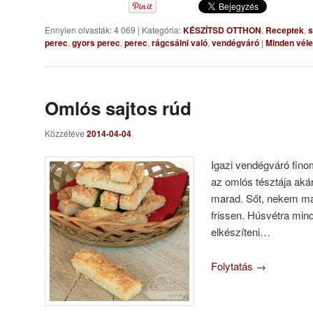
Ennyien olvasták: 4 069
|
Kategória:
KÉSZÍTSD OTTHON
,
Receptek
,
s
perec
,
gyors perec
,
perec
,
rágcsálni való
,
vendégváró
|
Minden vél
Omlós sajtos rúd
Közzétéve
2014-04-04
Igazi vendégváró fino
az omlós tésztája akár
marad. Sőt, nekem má
frissen. Húsvétra mi
elkészíteni…
Folytatás
→