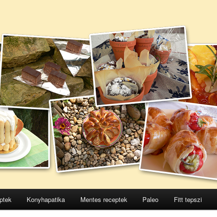
ptek
Konyhapatika
Mentes receptek
Paleo
Fitt tepszi