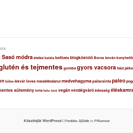
SEK
ől Sasó módra
blogkóstoló
ataisz
befőzés
Boros István konyhafő
batáta
glutén és tejmentes
gyors vacsora
gomba
házi pék
paleo
on
medvehagyma
lekvár
leves
palacsinta
pog
maradéktalanul
köles
éléskamra
mentes sütemény
vegán
vendégváró
édesség
torta
totu
túró
Köszönjük WordPress! |
Fordítás:
DjZoNe
és
FYGureout