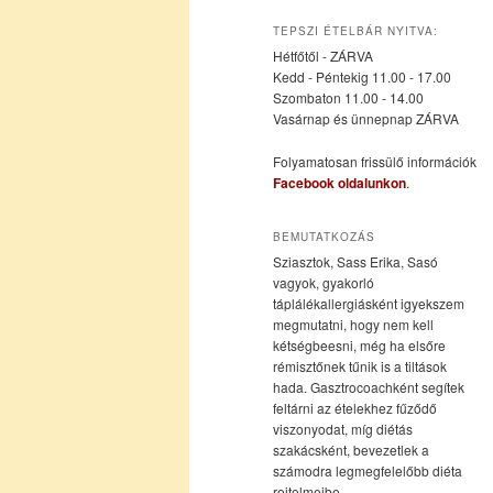
az
a
TEPSZI ÉTELBÁR NYITVA:
Hétfőtől - ZÁRVA
elsődleges
másodlagos
Kedd - Péntekig 11.00 - 17.00
Szombaton 11.00 - 14.00
Vasárnap és ünnepnap ZÁRVA
tartalomra
tartalomra
Folyamatosan frissülő információk
Facebook oldalunkon
.
BEMUTATKOZÁS
Sziasztok, Sass Erika, Sasó
vagyok, gyakorló
táplálékallergiásként igyekszem
megmutatni, hogy nem kell
kétségbeesni, még ha elsőre
rémisztőnek tűnik is a tiltások
hada. Gasztrocoachként segítek
feltárni az ételekhez fűződő
viszonyodat, míg diétás
szakácsként, bevezetlek a
számodra legmegfelelőbb diéta
rejtelmeibe.