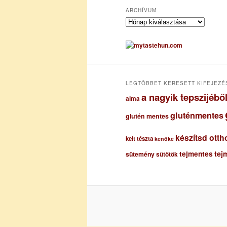
ARCHÍVUM
A
r
c
h
í
v
u
LEGTÖBBET KERESETT KIFEJEZÉ
m
a nagyik tepszijéb
alma
gluténmentes
glutén mentes
készítsd otth
kelt tészta
kenőke
tejmentes
tej
sütemény
sütőtök