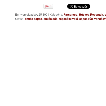
Ennyien olvasták: 25 890
|
Kategória:
Farsangra
,
Húsvét
,
Receptek
,
Címke:
omlós sajtos
,
omlós sós
,
rágcsálni való
,
sajtos rúd
,
vendégv