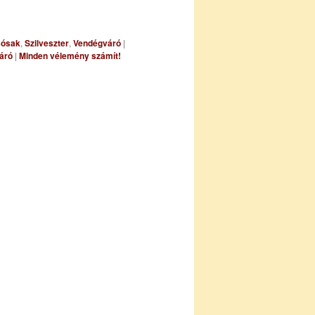
sósak
,
Szilveszter
,
Vendégváró
|
áró
|
Minden vélemény számít!