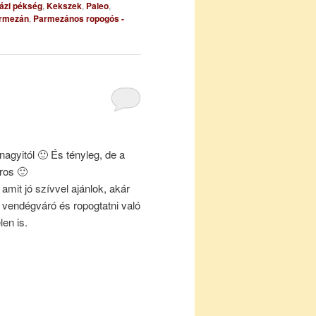
ázi pékség
,
Kekszek
,
Paleo
,
rmezán
,
Parmezános ropogós -
agyitól 🙂 És tényleg, de a
ros 🙂
 amit jó szívvel ajánlok, akár
 vendégváró és ropogtatni való
len is.