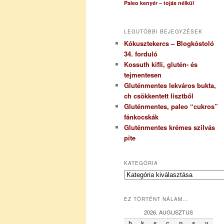
Paleo kenyér – tojás nélkül
LEGUTÓBBI BEJEGYZÉSEK
Kókusztekercs – Blogkóstoló
34. forduló
Kossuth kifli, glutén- és
tejmentesen
Gluténmentes lekváros bukta,
ch csökkentett lisztből
Gluténmentes, paleo “cukros”
fánkocskák
Gluténmentes krémes szilvás
pite
KATEGÓRIA
K
a
t
EZ TÖRTÉNT NÁLAM…
e
g
2026. AUGUSZTUS
ó
h
k
s
c
p
s
v