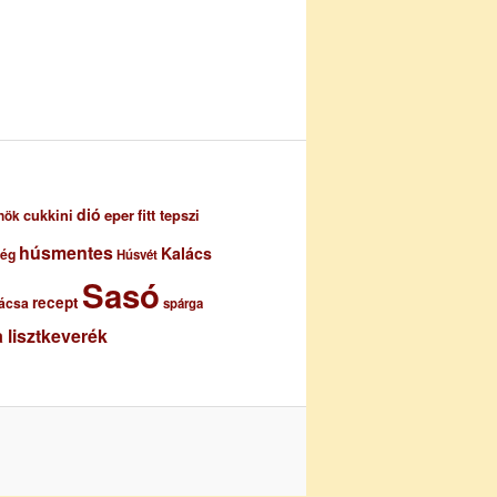
dió
eper
cukkini
fitt tepszi
nök
húsmentes
Kalács
ség
Húsvét
Sasó
recept
ácsa
spárga
 lisztkeverék