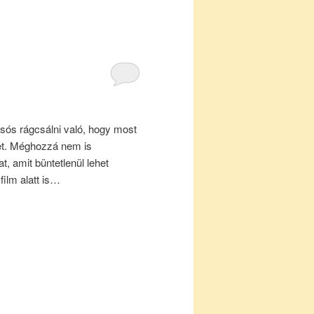
 sós rágcsálni való, hogy most
et. Méghozzá nem is
t, amit büntetlenül lehet
 film alatt is…