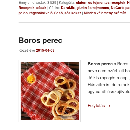
Ennyien olvasták: 3 529
|
Kategória:
glutén- és tejmentes receptek
,
H
Receptek
,
sósak
|
Címke:
DaraMix
,
glutén és tejmentes
,
NoCarb
,
pa
paleo
,
rágcsálni való
,
Sasó
,
sós keksz
|
Minden vélemény számít!
Boros perec
Közzétéve
2015-04-03
Boros perec
a Boros n
neve nem ezért lett bo
Jó kis ropogós recept,
Húsvétra is, de remek
egy baráti összejövete
Folytatás
→