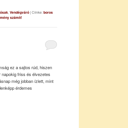
ósak
,
Vendégváró
|
Címke:
boros
emény számít!
mság ez a sajtos rúd, hiszen
 napokig friss és élvezetes
snap még jobban ízlett, mint
ndenképp érdemes