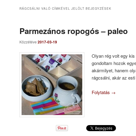
RÁGCSÁLNI VALÓ
CÍMKÉVEL JELÖLT BEJEGYZÉSEK
Parmezános ropogós – paleo
Közzétéve
2017-03-19
Olyan rég volt egy kis
gondoltam hozok egy
akármilyet, hanem olya
rágcsálni, akár az esti
Folytatás
→