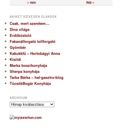
« nov
feb »
AKIKET SZÍVESEN OLVASOK
Csak, mert szeretem…
Dina világa
Erdőkóstoló
Fakanálforgató tollforgató
Gyömbér
Kakukkfű – Hortobágyi Anna
Kisildi
Marka boszikonyhája
Sherpa konyhája
Tarka Bárka – hal-gasztro-blog
TücsökBogár Konyhája
ARCHÍVUM
A
r
c
h
í