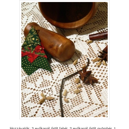
Hozzávalók: 3 evőkanál őrölt fahéj, 2 evőkanál őrölt gyömbér, 1