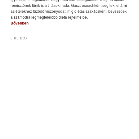
rémisztőnek tűnik is a tiltások hada. Gasztrocoachként segítek feltárni
az ételekhez fűződő viszonyodat, míg diétás szakácsként, bevezetlek
a számodra legmegfelelőbb diéta rejtelmeibe.
Bővebben
LIKE BOX