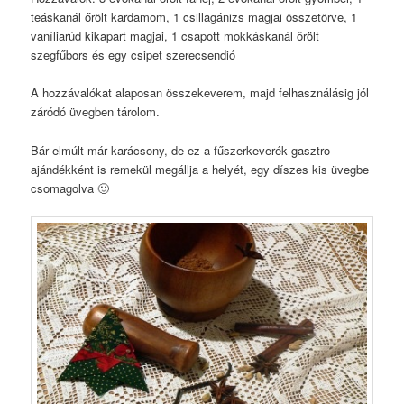
teáskanál őrölt kardamom, 1 csillagánizs magjai összetörve, 1
vaníliarúd kikapart magjai, 1 csapott mokkáskanál őrölt
szegfűbors és egy csipet szerecsendió
A hozzávalókat alaposan összekeverem, majd felhasználásig jól
záródó üvegben tárolom.
Bár elmúlt már karácsony, de ez a fűszerkeverék gasztro
ajándékként is remekül megállja a helyét, egy díszes kis üvegbe
csomagolva 🙂