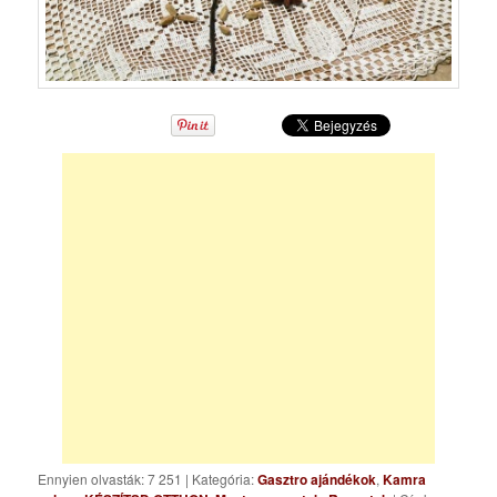
Ennyien olvasták: 7 251
|
Kategória:
Gasztro ajándékok
,
Kamra