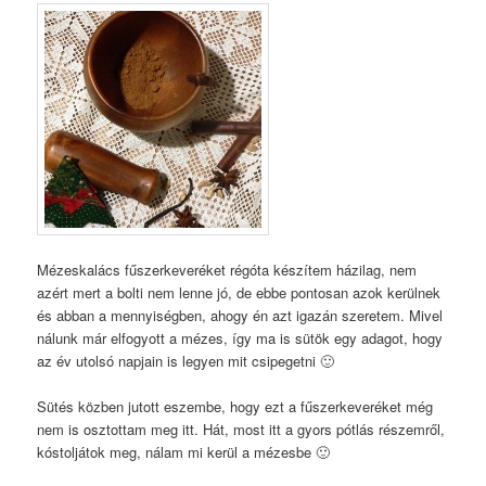
Mézeskalács fűszerkeveréket régóta készítem házilag, nem
azért mert a bolti nem lenne jó, de ebbe pontosan azok kerülnek
és abban a mennyiségben, ahogy én azt igazán szeretem. Mivel
nálunk már elfogyott a mézes, így ma is sütök egy adagot, hogy
az év utolsó napjain is legyen mit csipegetni 🙂
Sütés közben jutott eszembe, hogy ezt a fűszerkeveréket még
nem is osztottam meg itt. Hát, most itt a gyors pótlás részemről,
kóstoljátok meg, nálam mi kerül a mézesbe 🙂