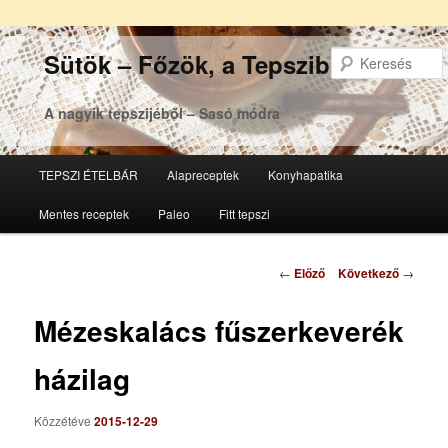
Sütök – Főzök, a Tepsziből
A nagyik tepszijéből – Sasó módra
Főmenü
TEPSZI ÉTELBÁR
Alapreceptek
Konyhapatika
Tovább
Tovább
Mentes receptek
Paleo
Fitt tepszi
az
a
elsődleges
másodlagos
Bejegyzés
←
Előző
Következő
→
navigáció
tartalomra
tartalomra
Mézeskalács fűszerkeverék
házilag
Közzétéve
2015-12-29