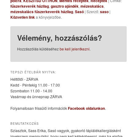
polcra
,
KÉSZÍTSD OTTHON
,
Mentes receptek
,
Receptek
| Címke:
fűszerkeverék házilag
,
gasztro ajándék
,
mézeskalács
,
mézeskalács fűszerkeverék házilag
,
Sasó
| Szerző:
saso
|
Közvetlen link
a könyvjelzőbe.
Vélemény, hozzászólás?
Hozzászólás küldéséhez
be kell jelentkezni
.
TEPSZI ÉTELBÁR NYITVA:
Hétfőtől - ZÁRVA
Kedd - Péntekig 11.00 - 17.00
Szombaton 11.00 - 14.00
Vasárnap és ünnepnap ZÁRVA
Folyamatosan frissülő információk
Facebook oldalunkon
.
BEMUTATKOZÁS
Sziasztok, Sass Erika, Sasó vagyok, gyakorló táplálékallergiásként
igyekszem megmutatni, hogy nem kell kétségbeesni, még ha elsőre