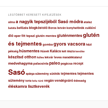
v
u
m
LEGTÖBBET KERESETT KIFEJEZÉSEK
a nagyik tepszijéből Sasó módra
ataisz
alma
blogkóstoló
befőzés
cukkini
Boros István konyhafőnök
batáta
glutén
gluténmentes
dió
eper
fitt tepszi
glutén mentes
és tejmentes
gyors vacsora
gomba
házi
húsmentes
Kalács
pékség
Húsvét
kelt tészta
kenőke
készítsd otthon
lekvár
leves
maradéktalanul
köles
paleo
medvehagyma
recept
palacsinta
pogácsa
Sasó
tejmentes
tejmentes
sütemény
spárga
sütőtök
sütemény
vegán
vendégváró
édesség
torta
totu
túró
éléskamra lisztkeverék