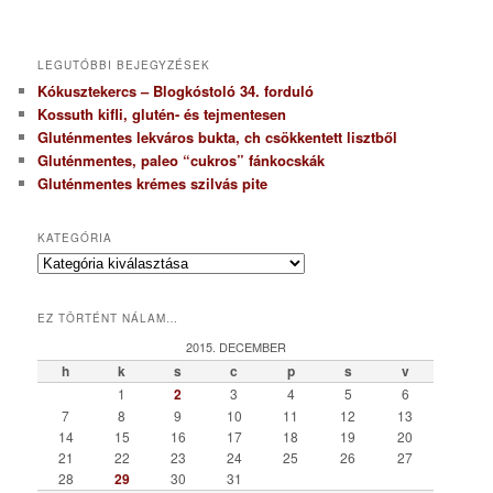
LEGUTÓBBI BEJEGYZÉSEK
Kókusztekercs – Blogkóstoló 34. forduló
Kossuth kifli, glutén- és tejmentesen
Gluténmentes lekváros bukta, ch csökkentett lisztből
Gluténmentes, paleo “cukros” fánkocskák
Gluténmentes krémes szilvás pite
KATEGÓRIA
K
a
t
EZ TÖRTÉNT NÁLAM…
e
g
2015. DECEMBER
ó
h
k
s
c
p
s
v
r
1
2
3
4
5
6
i
7
8
9
10
11
12
13
a
14
15
16
17
18
19
20
21
22
23
24
25
26
27
28
29
30
31