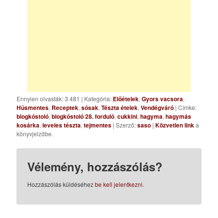
Ennyien olvasták: 3 481
|
Kategória:
Előételek
,
Gyors vacsora
,
Húsmentes
,
Receptek
,
sósak
,
Tészta ételek
,
Vendégváró
| Címke:
blogkóstoló
,
blogkóstoló 28. forduló
,
cukkini
,
hagyma
,
hagymás
kosárka
,
leveles tészta
,
tejmentes
| Szerző:
saso
|
Közvetlen link
a
könyvjelzőbe.
Vélemény, hozzászólás?
Hozzászólás küldéséhez
be kell jelentkezni
.