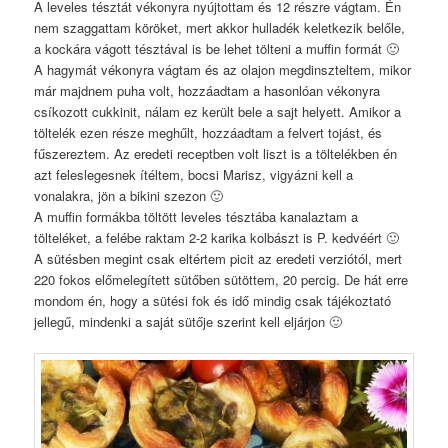
A leveles tésztát vékonyra nyújtottam és 12 részre vágtam. Én
nem szaggattam köröket, mert akkor hulladék keletkezik belőle,
a kockára vágott tésztával is be lehet tölteni a muffin formát 🙂
A hagymát vékonyra vágtam és az olajon megdinszteltem, mikor
már majdnem puha volt, hozzáadtam a hasonlóan vékonyra
csíkozott cukkinit, nálam ez került bele a sajt helyett. Amikor a
töltelék ezen része meghűlt, hozzáadtam a felvert tojást, és
fűszereztem. Az eredeti receptben volt liszt is a töltelékben én
azt feleslegesnek ítéltem, bocsi Marisz, vigyázni kell a
vonalakra, jön a bikini szezon 🙂
A muffin formákba töltött leveles tésztába kanalaztam a
tölteléket, a felébe raktam 2-2 karika kolbászt is P. kedvéért 🙂
A sütésben megint csak eltértem picit az eredeti verziótól, mert
220 fokos előmelegített sütőben sütöttem, 20 percig. De hát erre
mondom én, hogy a sütési fok és idő mindig csak tájékoztató
jellegű, mindenki a saját sütője szerint kell eljárjon 🙂