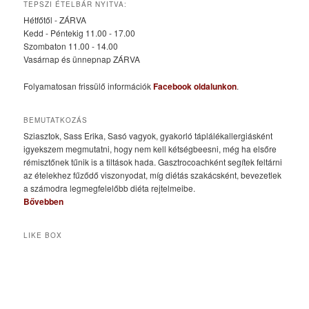
TEPSZI ÉTELBÁR NYITVA:
Hétfőtől - ZÁRVA
Kedd - Péntekig 11.00 - 17.00
Szombaton 11.00 - 14.00
Vasárnap és ünnepnap ZÁRVA
Folyamatosan frissülő információk
Facebook oldalunkon
.
BEMUTATKOZÁS
Sziasztok, Sass Erika, Sasó vagyok, gyakorló táplálékallergiásként
igyekszem megmutatni, hogy nem kell kétségbeesni, még ha elsőre
rémisztőnek tűnik is a tiltások hada. Gasztrocoachként segítek feltárni
az ételekhez fűződő viszonyodat, míg diétás szakácsként, bevezetlek
a számodra legmegfelelőbb diéta rejtelmeibe.
Bővebben
LIKE BOX