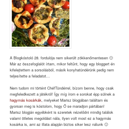
A Blogkóstoló 28. fordulója nem sikerült zökkenőmentesen 🙂
Már az összefoglalót írtam, mikor feltűnt, hogy egy bloggert én
kifelejtettem a sorsolásból, másik konyhatündérünk pedig nem
teljesítette a feladatot…
Nem tudom mi történt ChéfTündérrel, bízom benne, hogy csak
megfeledkezett a játékról! Így míg írom e sorokat épp sülnek a
hagymás kosárkák
, melyeket Marisz blogjában találtam és
gyorsan meg is kóstolom, hogy Ő se maradjon pártában!
Marisz blogján egyébként is szeretek nézelődni mindig találok
valami ötletes megoldást nála, ilyen volt most ez a hagymás
kosárka is, ami az illata alapján biztos siker lesz nálunk 🙂