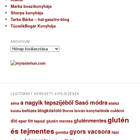
Marka boszikonyhája
Sherpa konyhája
Tarka Bárka – hal-gasztro-blog
TücsökBogár Konyhája
ARCHÍVUM
A
r
c
h
í
v
u
m
LEGTÖBBET KERESETT KIFEJEZÉSEK
a nagyik tepszijéből Sasó módra
ataisz
alma
blogkóstoló
befőzés
cukkini
Boros István konyhafőnök
batáta
glutén
gluténmentes
dió
eper
fitt tepszi
glutén mentes
és tejmentes
gyors vacsora
gomba
házi