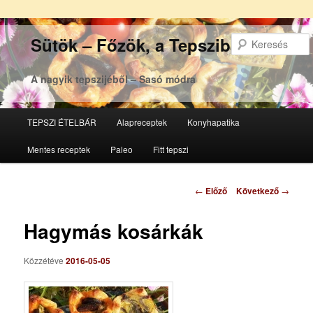
Sütök – Főzök, a Tepsziből
A nagyik tepszijéből – Sasó módra
Főmenü
TEPSZI ÉTELBÁR
Alapreceptek
Konyhapatika
Tovább
Tovább
Mentes receptek
Paleo
Fitt tepszi
az
a
elsődleges
másodlagos
Bejegyzés
←
Előző
Következő
→
navigáció
tartalomra
tartalomra
Hagymás kosárkák
Közzétéve
2016-05-05