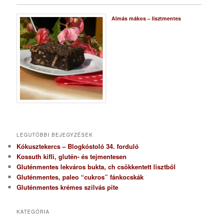
Almás mákos – lisztmentes
LEGUTÓBBI BEJEGYZÉSEK
Kókusztekercs – Blogkóstoló 34. forduló
Kossuth kifli, glutén- és tejmentesen
Gluténmentes lekváros bukta, ch csökkentett lisztből
Gluténmentes, paleo “cukros” fánkocskák
Gluténmentes krémes szilvás pite
KATEGÓRIA