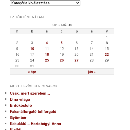
K
a
t
EZ TÖRTÉNT NÁLAM…
e
g
2016. MÁJUS
ó
h
k
s
c
p
s
v
r
1
i
2
3
4
5
6
7
8
a
9
10
11
12
13
14
15
16
17
18
19
20
21
22
23
24
25
26
27
28
29
30
31
« ápr
jún »
AKIKET SZÍVESEN OLVASOK
Csak, mert szeretem…
Dina világa
Erdőkóstoló
Fakanálforgató tollforgató
Gyömbér
Kakukkfű – Hortobágyi Anna
Kisildi