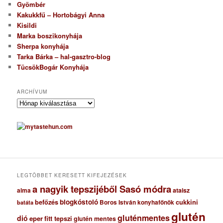
Gyömbér
Kakukkfű – Hortobágyi Anna
Kisildi
Marka boszikonyhája
Sherpa konyhája
Tarka Bárka – hal-gasztro-blog
TücsökBogár Konyhája
ARCHÍVUM
A
r
c
h
í
v
u
m
LEGTÖBBET KERESETT KIFEJEZÉSEK
a nagyik tepszijéből Sasó módra
ataisz
alma
blogkóstoló
befőzés
cukkini
Boros István konyhafőnök
batáta
glutén
gluténmentes
dió
eper
fitt tepszi
glutén mentes