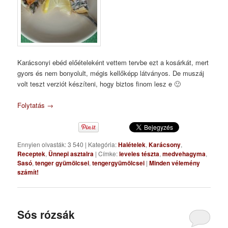
Karácsonyi ebéd előételeként vettem tervbe ezt a kosárkát, mert
gyors és nem bonyolult, mégis kellőképp látványos. De muszáj
volt teszt verziót készíteni, hogy biztos finom lesz e 🙂
Folytatás
→
Ennyien olvasták: 3 540
|
Kategória:
Halételek
,
Karácsony
,
Receptek
,
Ünnepi asztalra
|
Címke:
leveles tészta
,
medvehagyma
,
Sasó
,
tenger gyümölcsei
,
tengergyümölcsei
|
Minden vélemény
számít!
Sós rózsák