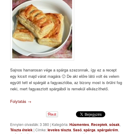
Sajnos hamarosan vége a spárga szezonnak, így ez a recept
egy kicsit majd várat magára 🙂 De aki előre látó volt és velem
együtt tett el spárgát a fagyasztóba, az bizony most is örülni fog
neki, mert fagyasztott spárgából is remekül elkészíthető.
Folytatás
→
Ennyien olvasták: 3 380
|
Kategória:
Húsmentes
,
Receptek
,
sósak
,
Tészta ételek
|
Címke:
leveles tészta
,
Sasó
,
spárga
,
spárgakrém
,