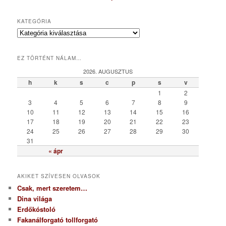
KATEGÓRIA
K
a
t
EZ TÖRTÉNT NÁLAM…
e
g
2026. AUGUSZTUS
ó
h
k
s
c
p
s
v
r
1
2
i
3
4
5
6
7
8
9
a
10
11
12
13
14
15
16
17
18
19
20
21
22
23
24
25
26
27
28
29
30
31
« ápr
AKIKET SZÍVESEN OLVASOK
Csak, mert szeretem…
Dina világa
Erdőkóstoló
Fakanálforgató tollforgató