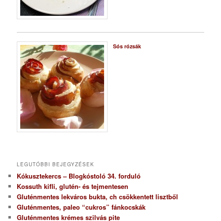
Sós rózsák
LEGUTÓBBI BEJEGYZÉSEK
Kókusztekercs – Blogkóstoló 34. forduló
Kossuth kifli, glutén- és tejmentesen
Gluténmentes lekváros bukta, ch csökkentett lisztből
Gluténmentes, paleo “cukros” fánkocskák
Gluténmentes krémes szilvás pite