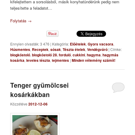
kifelejtettem a sorsolásból, másik konyhatündérünk pedig nem
teljesítette a feladatot…
Folytatás
→
Ennyien olvasták: 3 476
|
Kategória:
Előételek
,
Gyors vacsora
,
Húsmentes
,
Receptek
,
sósak
,
Tészta ételek
,
Vendégváró
|
Címke:
blogkóstoló
,
blogkóstoló 28. forduló
,
cukkini
,
hagyma
,
hagymás
kosárka
,
leveles tészta
,
tejmentes
|
Minden vélemény számít!
Tenger gyümölcsei
kosárkákban
Közzétéve
2012-12-06