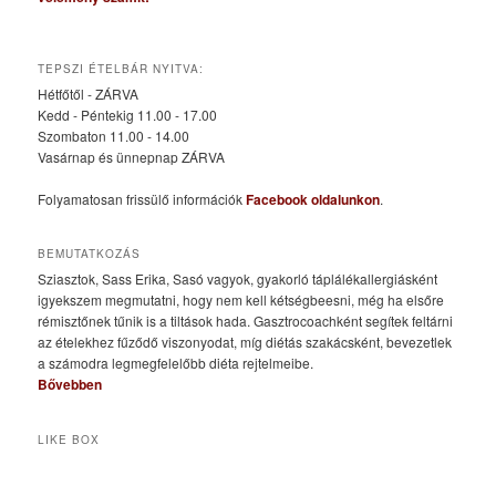
TEPSZI ÉTELBÁR NYITVA:
Hétfőtől - ZÁRVA
Kedd - Péntekig 11.00 - 17.00
Szombaton 11.00 - 14.00
Vasárnap és ünnepnap ZÁRVA
Folyamatosan frissülő információk
Facebook oldalunkon
.
BEMUTATKOZÁS
Sziasztok, Sass Erika, Sasó vagyok, gyakorló táplálékallergiásként
igyekszem megmutatni, hogy nem kell kétségbeesni, még ha elsőre
rémisztőnek tűnik is a tiltások hada. Gasztrocoachként segítek feltárni
az ételekhez fűződő viszonyodat, míg diétás szakácsként, bevezetlek
a számodra legmegfelelőbb diéta rejtelmeibe.
Bővebben
LIKE BOX