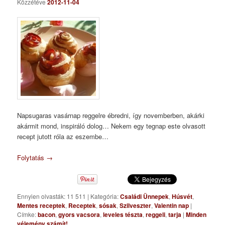
Közzétéve
2012-11-04
Napsugaras vasárnap reggelre ébredni, így novemberben, akárki
akármit mond, inspiráló dolog… Nekem egy tegnap este olvasott
recept jutott róla az eszembe…
Folytatás
→
Ennyien olvasták: 11 511
|
Kategória:
Családi Ünnepek
,
Húsvét
,
Mentes receptek
,
Receptek
,
sósak
,
Szilveszter
,
Valentin nap
|
Címke:
bacon
,
gyors vacsora
,
leveles tészta
,
reggeli
,
tarja
|
Minden
vélemény számít!