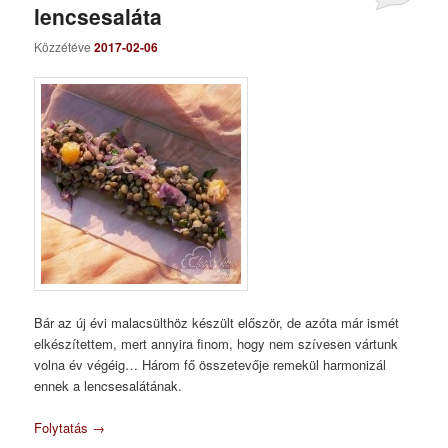
lencsesaláta
Közzétéve
2017-02-06
Bár az új évi malacsülthöz készült először, de azóta már ismét
elkészítettem, mert annyira finom, hogy nem szívesen vártunk
volna év végéig… Három fő összetevője remekül harmonizál
ennek a lencsesalátának.
Folytatás
→