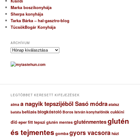
Kisildi
Marka boszikonyhája
Sherpa konyhája
Tarka Bárka – hal-gasztro-blog
TücsökBogár Konyhája
ARCHÍVUM
A
r
c
h
í
v
u
m
LEGTÖBBET KERESETT KIFEJEZÉSEK
a nagyik tepszijéből Sasó módra
ataisz
alma
blogkóstoló
befőzés
cukkini
Boros István konyhafőnök
batáta
glutén
gluténmentes
dió
eper
fitt tepszi
glutén mentes
és tejmentes
gyors vacsora
gomba
házi