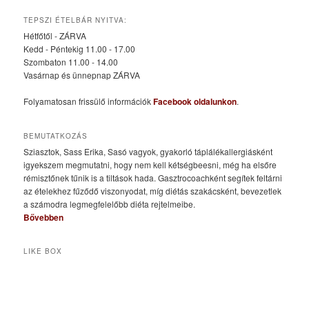
TEPSZI ÉTELBÁR NYITVA:
Hétfőtől - ZÁRVA
Kedd - Péntekig 11.00 - 17.00
Szombaton 11.00 - 14.00
Vasárnap és ünnepnap ZÁRVA
Folyamatosan frissülő információk
Facebook oldalunkon
.
BEMUTATKOZÁS
Sziasztok, Sass Erika, Sasó vagyok, gyakorló táplálékallergiásként
igyekszem megmutatni, hogy nem kell kétségbeesni, még ha elsőre
rémisztőnek tűnik is a tiltások hada. Gasztrocoachként segítek feltárni
az ételekhez fűződő viszonyodat, míg diétás szakácsként, bevezetlek
a számodra legmegfelelőbb diéta rejtelmeibe.
Bővebben
LIKE BOX