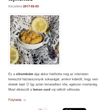
Közzétéve
2017-02-03
Ez a
citromkrém
épp akkor hódította meg az interneten
keresztül háziasszonyok sokaságát, amikor kiderült, hogy nem
ehetek tejet 🙂 Így aztán lemaradtam róla, egészen mostanáig.
Most elkészült a
lemon curd
vaj nélküli változata.
Folytatás
→