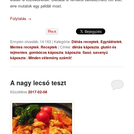
erre mutatok egy példát most.
Folytatás
→
Ennyien olvasták: 14 163
|
Kategória:
Diétás receptek
,
Egytálételek
,
Mentes receptek
,
Receptek
|
Címke:
diétás káposzta
,
glutén és
tejmentes
,
gombócos káposzta
,
káposzta
,
Sasó
,
savanyú
káposzta
|
Minden vélemény számít!
A nagy lecsó teszt
Közzétéve
2017-02-08