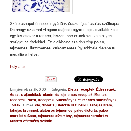
Születésnapot ünnepelni gyűltünk össze, igazi csajos szülinapra.
De ahogy az a mai világban (sajnos) egyre megszokottabb kellett
egy kis csavar a tortába, hiszen többünknek van valamilyen
“nyűgje” az ételekkel. Ez a
diótorta
tulajdonképp
paleo,
tejmentes, lisztmentes, cukormentes
így többféle diétába is
megállja a helyét.
Folytatás
→
Ennyien olvasták: 6 364
|
Kategória:
Diétás receptek
,
Édességek
,
Gasztro ajándékok
,
glutén- és tejmentes receptek
,
Mentes
receptek
,
Paleo
,
Receptek
,
Sütemények
,
tejmentes sütemények
,
Torták
|
Címke:
dió
,
diótorta
,
Diótorta liszt nélkül
,
fahéjas krém
,
fahéjas krémmel
,
glutén és tejmentes
,
paleo diótorta
,
paleo
marcipán
,
Sasó
,
tejmentes sütemény
,
tejmentes tortakrém
|
Minden vélemény számít!