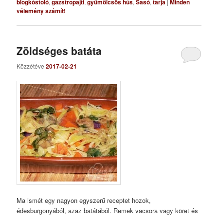
blogkóstoló
,
gazstropajti
,
gyümölcsös hús
,
Sasó
,
tarja
|
Minden
vélemény számít!
Zöldséges batáta
Közzétéve
2017-02-21
Ma ismét egy nagyon egyszerű receptet hozok,
édesburgonyából, azaz batátából. Remek vacsora vagy köret és