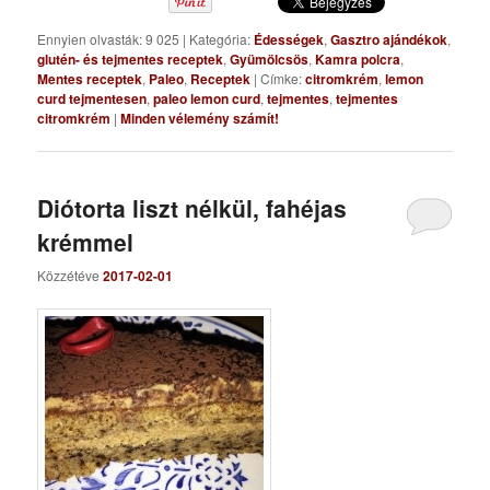
Ennyien olvasták: 9 025
|
Kategória:
Édességek
,
Gasztro ajándékok
,
glutén- és tejmentes receptek
,
Gyümölcsös
,
Kamra polcra
,
Mentes receptek
,
Paleo
,
Receptek
|
Címke:
citromkrém
,
lemon
curd tejmentesen
,
paleo lemon curd
,
tejmentes
,
tejmentes
citromkrém
|
Minden vélemény számít!
Diótorta liszt nélkül, fahéjas
krémmel
Közzétéve
2017-02-01