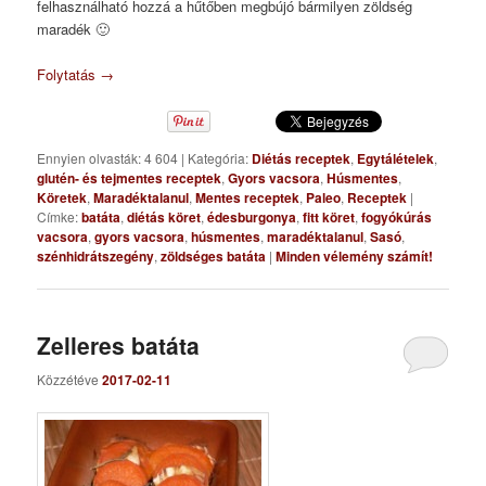
felhasználható hozzá a hűtőben megbújó bármilyen zöldség
maradék 🙂
Folytatás
→
Ennyien olvasták: 4 604
|
Kategória:
Diétás receptek
,
Egytálételek
,
glutén- és tejmentes receptek
,
Gyors vacsora
,
Húsmentes
,
Köretek
,
Maradéktalanul
,
Mentes receptek
,
Paleo
,
Receptek
|
Címke:
batáta
,
diétás köret
,
édesburgonya
,
fitt köret
,
fogyókúrás
vacsora
,
gyors vacsora
,
húsmentes
,
maradéktalanul
,
Sasó
,
szénhidrátszegény
,
zöldséges batáta
|
Minden vélemény számít!
Zelleres batáta
Közzétéve
2017-02-11