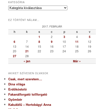
KATEGÓRIA
K
a
t
EZ TÖRTÉNT NÁLAM…
e
g
2017. FEBRUÁR
ó
h
k
s
c
p
s
v
r
1
2
3
4
5
i
6
7
8
9
10
11
12
a
13
14
15
16
17
18
19
20
21
22
23
24
25
26
27
28
« jan
Már »
AKIKET SZÍVESEN OLVASOK
Csak, mert szeretem…
Dina világa
Erdőkóstoló
Fakanálforgató tollforgató
Gyömbér
Kakukkfű – Hortobágyi Anna