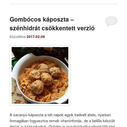
Gombócos káposzta –
szénhidrát csökkentett verzió
Közzétéve
2017-02-09
A savanyú káposzta a téli napok egyik kedvelt étele, nyersen
önmagában fogyasztva remek vitaminforrás, de a belőle készült
ételek is közkedveltek. Diétába is remekül beilleszthető főtt étel,