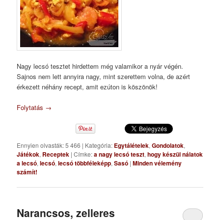
Nagy lecsó tesztet hirdettem még valamikor a nyár végén.
Sajnos nem lett annyira nagy, mint szerettem volna, de azért
érkezett néhány recept, amit ezúton is köszönök!
Folytatás
→
Ennyien olvasták: 5 466
|
Kategória:
Egytálételek
,
Gondolatok
,
Játékok
,
Receptek
|
Címke:
a nagy lecsó teszt
,
hogy készül nálatok
a lecsó
,
lecsó
,
lecsó többféleképp
,
Sasó
|
Minden vélemény
számít!
Narancsos, zelleres