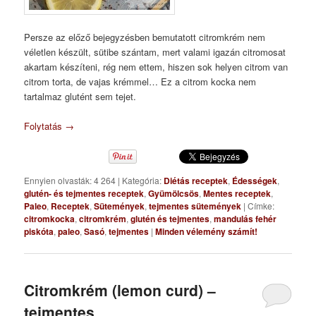
Persze az előző bejegyzésben bemutatott citromkrém nem
véletlen készült, sütibe szántam, mert valami igazán citromosat
akartam készíteni, rég nem ettem, hiszen sok helyen citrom van
citrom torta, de vajas krémmel… Ez a citrom kocka nem
tartalmaz glutént sem tejet.
Folytatás
→
Ennyien olvasták: 4 264
|
Kategória:
Diétás receptek
,
Édességek
,
glutén- és tejmentes receptek
,
Gyümölcsös
,
Mentes receptek
,
Paleo
,
Receptek
,
Sütemények
,
tejmentes sütemények
|
Címke:
citromkocka
,
citromkrém
,
glutén és tejmentes
,
mandulás fehér
piskóta
,
paleo
,
Sasó
,
tejmentes
|
Minden vélemény számít!
Citromkrém (lemon curd) –
tejmentes