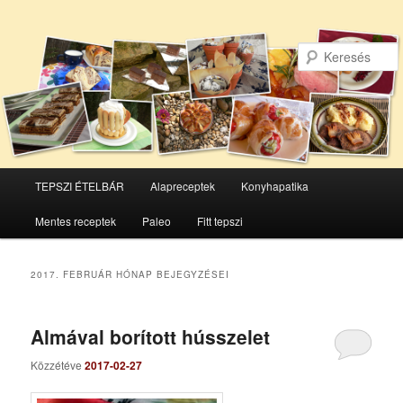
Főmenü
TEPSZI ÉTELBÁR
Alapreceptek
Konyhapatika
Tovább
Tovább
Mentes receptek
Paleo
Fitt tepszi
az
a
elsődleges
másodlagos
2017. FEBRUÁR
HÓNAP BEJEGYZÉSEI
tartalomra
tartalomra
Almával borított hússzelet
Közzétéve
2017-02-27