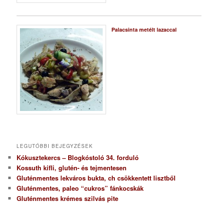
Palacsinta metélt lazaccal
LEGUTÓBBI BEJEGYZÉSEK
Kókusztekercs – Blogkóstoló 34. forduló
Kossuth kifli, glutén- és tejmentesen
Gluténmentes lekváros bukta, ch csökkentett lisztből
Gluténmentes, paleo “cukros” fánkocskák
Gluténmentes krémes szilvás pite