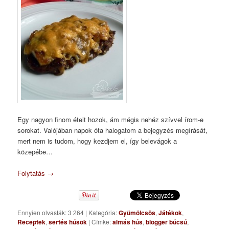
Egy nagyon finom ételt hozok, ám mégis nehéz szívvel írom-e
sorokat. Valójában napok óta halogatom a bejegyzés megírását,
mert nem is tudom, hogy kezdjem el, így belevágok a
közepébe…
Folytatás
→
Ennyien olvasták: 3 264
|
Kategória:
Gyümölcsös
,
Játékok
,
Receptek
,
sertés húsok
|
Címke:
almás hús
,
blogger búcsú
,