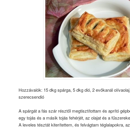
Hozzávalók: 15 dkg spárga, 5 dkg dió, 2 evőkanál olívaolaj, 
szerecsendió
A spárgát a fás szár résztől megtisztítottam és aprító gép
egy tojás és a másik tojás fehérjét, az olajat és a fűszere
A leveles tésztát kiterítettem, és felvágtam téglalapokra, a