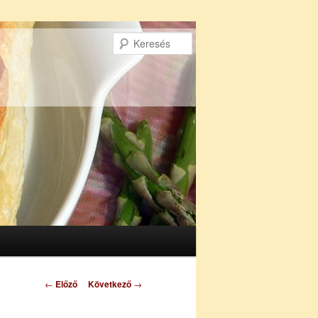
Keresés
Bejegyzés
←
Előző
Következő
→
navigáció