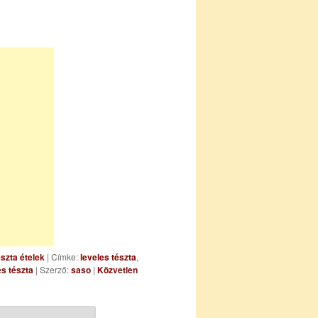
szta ételek
| Címke:
leveles tészta
,
es tészta
| Szerző:
saso
|
Közvetlen