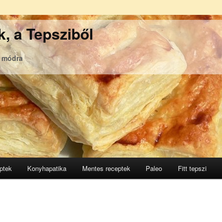
, a Tepsziből
ó módra
ptek
Konyhapatika
Mentes receptek
Paleo
Fitt tepszi