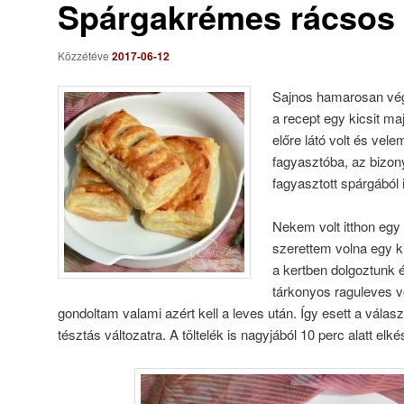
Spárgakrémes rácsos
Közzétéve
2017-06-12
Sajnos hamarosan vég
a recept egy kicsit ma
előre látó volt és vele
fagyasztóba, az bizony
fagyasztott spárgából 
Nekem volt itthon eg
szerettem volna egy kis
a kertben dolgoztunk 
tárkonyos raguleves v
gondoltam valami azért kell a leves után. Így esett a válas
tésztás változatra. A töltelék is nagyjából 10 perc alatt elké