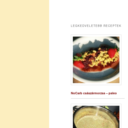
LEGKEDVELETEBB RECEPTEK
NoCarb császármorzsa – paleo