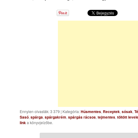
Ennyien olvasták: 3 379
|
Kategória:
Húsmentes
,
Receptek
,
sósak
,
Té
Sasó
,
spárga
,
spárgakrém
,
spárgás rácsos
,
tejmentes
,
töltött level
link
a könyvjelzőbe.