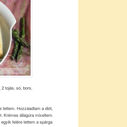
2 tojás, só, bors,
be tettem. Hozzáadtam a diót,
ket. Krémes állagúra mixeltem.
z egyik felére tettem a spárga