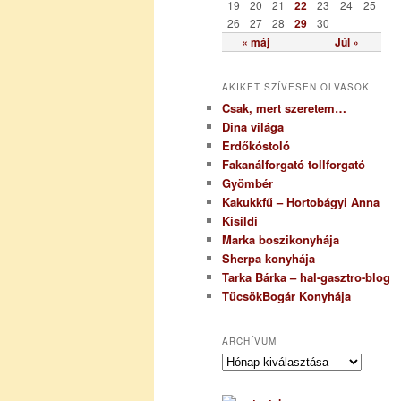
19
20
21
22
23
24
25
26
27
28
29
30
« máj
Júl »
AKIKET SZÍVESEN OLVASOK
Csak, mert szeretem…
Dina világa
Erdőkóstoló
Fakanálforgató tollforgató
Gyömbér
Kakukkfű – Hortobágyi Anna
Kisildi
Marka boszikonyhája
Sherpa konyhája
Tarka Bárka – hal-gasztro-blog
TücsökBogár Konyhája
ARCHÍVUM
A
r
c