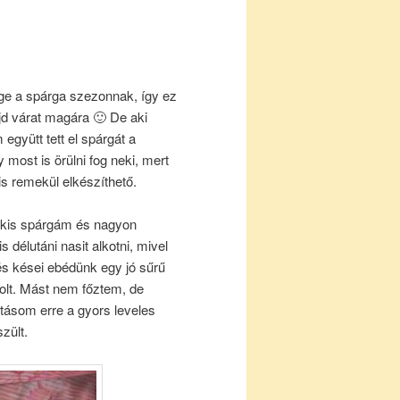
e a spárga szezonnak, így ez
jd várat magára 🙂 De aki
m együtt tett el spárgát a
 most is örülni fog neki, mert
is remekül elkészíthető.
y kis spárgám és nagyon
 délutáni nasit alkotni, mivel
és kései ebédünk egy jó sűrű
olt. Mást nem főztem, de
ztásom erre a gyors leveles
szült.