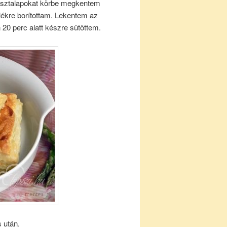
tésztalapokat körbe megkentem
elékre borítottam. Lekentem az
 20 perc alatt készre sütöttem.
 után.