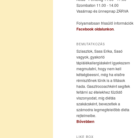
Szombaton 11.00 - 14.00
Vasárnap és ünnepnap ZÁRVA
tartalomra
tartalomra
Folyamatosan frissülő információk
Facebook oldalunkon
.
BEMUTATKOZÁS
Sziasztok, Sass Erika, Sasó
vagyok, gyakorló
táplálékallergiásként igyekszem
megmutatni, hogy nem kell
kétségbeesni, még ha elsőre
rémisztőnek tűnik is a tiltások
hada. Gasztrocoachként segítek
feltárni az ételekhez fűződő
viszonyodat, míg diétás
szakácsként, bevezetlek a
számodra legmegfelelőbb diéta
rejtelmeibe.
Bővebben
LIKE BOX