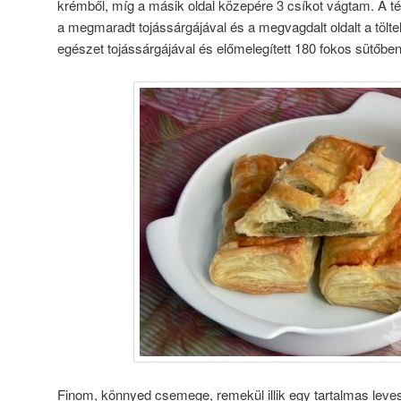
krémből, míg a másik oldal közepére 3 csíkot vágtam. A 
a megmaradt tojássárgájával és a megvagdalt oldalt a tölt
egészet tojássárgájával és előmelegített 180 fokos sütőben
Finom, könnyed csemege, remekül illik egy tartalmas leves