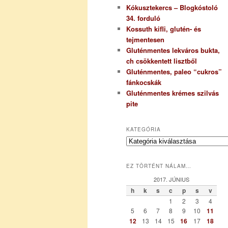
Kókusztekercs – Blogkóstoló
34. forduló
Kossuth kifli, glutén- és
tejmentesen
Gluténmentes lekváros bukta,
ch csökkentett lisztből
Gluténmentes, paleo “cukros”
fánkocskák
Gluténmentes krémes szilvás
pite
KATEGÓRIA
K
a
t
EZ TÖRTÉNT NÁLAM…
e
g
2017. JÚNIUS
ó
h
k
s
c
p
s
v
r
1
2
3
4
i
5
6
7
8
9
10
11
a
12
13
14
15
16
17
18