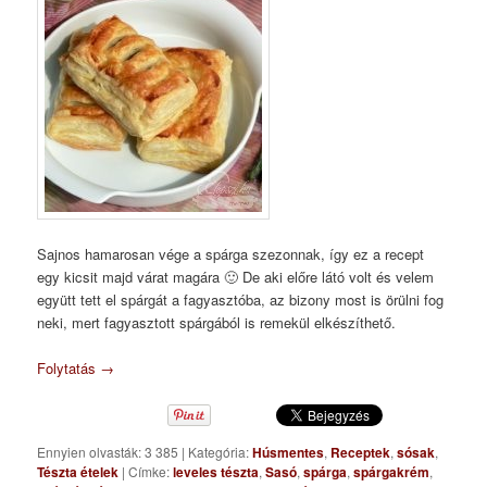
Sajnos hamarosan vége a spárga szezonnak, így ez a recept
egy kicsit majd várat magára 🙂 De aki előre látó volt és velem
együtt tett el spárgát a fagyasztóba, az bizony most is örülni fog
neki, mert fagyasztott spárgából is remekül elkészíthető.
Folytatás
→
Ennyien olvasták: 3 385
|
Kategória:
Húsmentes
,
Receptek
,
sósak
,
Tészta ételek
|
Címke:
leveles tészta
,
Sasó
,
spárga
,
spárgakrém
,