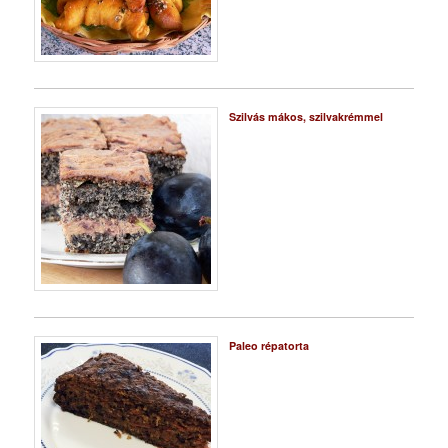
Szilvás mákos, szilvakrémmel
Paleo répatorta