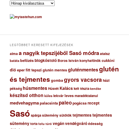
A
r
c
h
í
v
u
m
LEGTÖBBET KERESETT KIFEJEZÉSEK
a nagyik tepszijéből Sasó módra
ataisz
alma
blogkóstoló
befőzés
cukkini
Boros István konyhafőnök
batáta
glutén
gluténmentes
dió
eper
fitt tepszi
glutén mentes
és tejmentes
gyors vacsora
gomba
házi
húsmentes
Kalács
pékség
Húsvét
kelt tészta
kenőke
készítsd otthon
lekvár
leves
maradéktalanul
köles
paleo
medvehagyma
recept
palacsinta
pogácsa
Sasó
tejmentes
tejmentes
sütemény
spárga
sütőtök
sütemény
vegán
vendégváró
édesség
torta
totu
túró