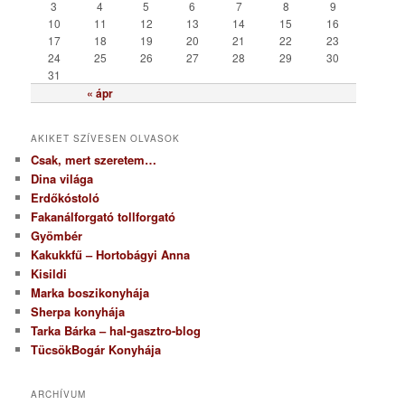
i
3
4
5
6
7
8
9
a
10
11
12
13
14
15
16
17
18
19
20
21
22
23
24
25
26
27
28
29
30
31
« ápr
AKIKET SZÍVESEN OLVASOK
Csak, mert szeretem…
Dina világa
Erdőkóstoló
Fakanálforgató tollforgató
Gyömbér
Kakukkfű – Hortobágyi Anna
Kisildi
Marka boszikonyhája
Sherpa konyhája
Tarka Bárka – hal-gasztro-blog
TücsökBogár Konyhája
ARCHÍVUM