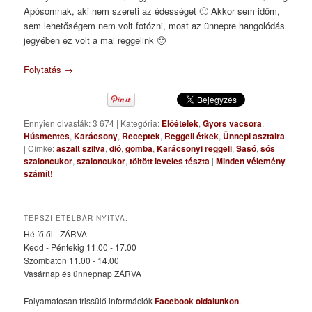
Apósomnak, aki nem szereti az édességet 🙂 Akkor sem időm,
sem lehetőségem nem volt fotózni, most az ünnepre hangolódás
jegyében ez volt a mai reggelink 🙂
Folytatás
→
Ennyien olvasták: 3 674
|
Kategória:
Előételek
,
Gyors vacsora
,
Húsmentes
,
Karácsony
,
Receptek
,
Reggeli étkek
,
Ünnepi asztalra
|
Címke:
aszalt szilva
,
dió
,
gomba
,
Karácsonyi reggeli
,
Sasó
,
sós
szaloncukor
,
szaloncukor
,
töltött leveles tészta
|
Minden vélemény
számít!
TEPSZI ÉTELBÁR NYITVA:
Hétfőtől - ZÁRVA
Kedd - Péntekig 11.00 - 17.00
Szombaton 11.00 - 14.00
Vasárnap és ünnepnap ZÁRVA
Folyamatosan frissülő információk
Facebook oldalunkon
.