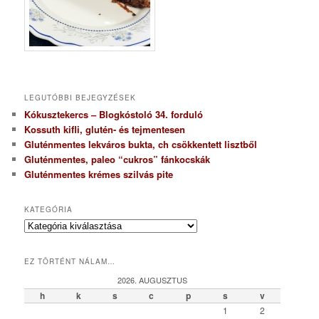
LEGUTÓBBI BEJEGYZÉSEK
Kókusztekercs – Blogkóstoló 34. forduló
Kossuth kifli, glutén- és tejmentesen
Gluténmentes lekváros bukta, ch csökkentett lisztből
Gluténmentes, paleo “cukros” fánkocskák
Gluténmentes krémes szilvás pite
KATEGÓRIA
K
a
t
EZ TÖRTÉNT NÁLAM…
e
g
2026. AUGUSZTUS
ó
h
k
s
c
p
s
v
r
1
2