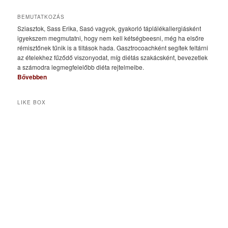
BEMUTATKOZÁS
Sziasztok, Sass Erika, Sasó vagyok, gyakorló táplálékallergiásként
igyekszem megmutatni, hogy nem kell kétségbeesni, még ha elsőre
rémisztőnek tűnik is a tiltások hada. Gasztrocoachként segítek feltárni
az ételekhez fűződő viszonyodat, míg diétás szakácsként, bevezetlek
a számodra legmegfelelőbb diéta rejtelmeibe.
Bővebben
LIKE BOX