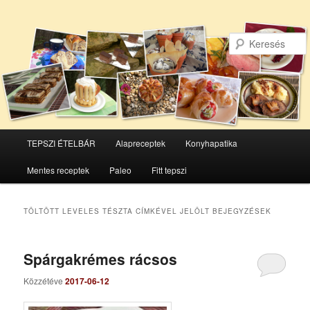
Főmenü
TEPSZI ÉTELBÁR
Alapreceptek
Konyhapatika
Tovább
Tovább
Mentes receptek
Paleo
Fitt tepszi
az
a
elsődleges
másodlagos
TÖLTÖTT LEVELES TÉSZTA
CÍMKÉVEL JELÖLT BEJEGYZÉSEK
tartalomra
tartalomra
Spárgakrémes rácsos
Közzétéve
2017-06-12