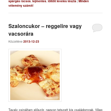
spárgás rácsos
,
tejmentes
,
töltött leveles tészta
|
Minden
vélemény számít!
Szaloncukor – reggelire vagy
vacsorára
Közzétéve
2013-12-23
Tavaly csináltam először, nagyon tetszett kis családomnak, főleg