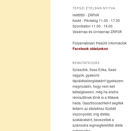
az
a
TEPSZI ÉTELBÁR NYITVA:
Hétfőtől - ZÁRVA
elsődleges
másodlagos
Kedd - Péntekig 11.00 - 17.00
Szombaton 11.00 - 14.00
Vasárnap és ünnepnap ZÁRVA
tartalomra
tartalomra
Folyamatosan frissülő információk
Facebook oldalunkon
.
BEMUTATKOZÁS
Sziasztok, Sass Erika, Sasó
vagyok, gyakorló
táplálékallergiásként igyekszem
megmutatni, hogy nem kell
kétségbeesni, még ha elsőre
rémisztőnek tűnik is a tiltások
hada. Gasztrocoachként segítek
feltárni az ételekhez fűződő
viszonyodat, míg diétás
szakácsként, bevezetlek a
számodra legmegfelelőbb diéta
rejtelmeibe.