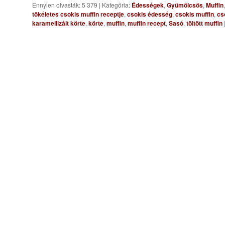
Ennyien olvasták: 5 379
|
Kategória:
Édességek
,
Gyümölcsös
,
Muffin
tökéletes csokis muffin receptje
,
csokis édesség
,
csokis muffin
,
cs
karamellizált körte
,
körte
,
muffin
,
muffin recept
,
Sasó
,
töltött muffin