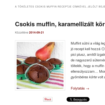
A TÖKÉLETES CSOKIS MUFFIN RECEPTJE
CÍMKÉVEL JELÖLT BEJ
Csokis muffin, karamellizált kör
Közzétéve
2014-09-21
Muffint sütni a világ 
jó recept kell hozzá 
pici plusz, amitől izg
de nagyszerű sütemén
töltelék, hogy a muffi
ellensúlyozzam… Mos
gyömbéres körte
volt 
Folytatás
→