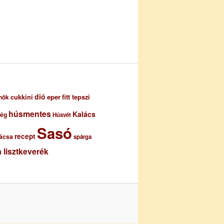
dió
eper
cukkini
fitt tepszi
nök
húsmentes
Kalács
ség
Húsvét
Sasó
recept
ácsa
spárga
 lisztkeverék