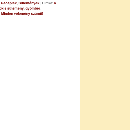
,
Receptek
,
Sütemények
|
Címke:
a
okis sütemény
,
gyömbér
,
|
Minden vélemény számít!