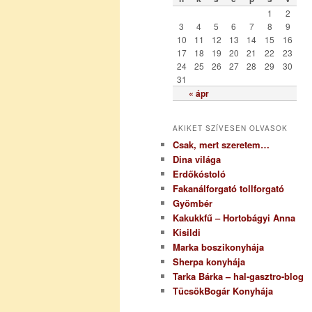
r
1
2
i
3
4
5
6
7
8
9
a
10
11
12
13
14
15
16
17
18
19
20
21
22
23
24
25
26
27
28
29
30
31
« ápr
AKIKET SZÍVESEN OLVASOK
Csak, mert szeretem…
Dina világa
Erdőkóstoló
Fakanálforgató tollforgató
Gyömbér
Kakukkfű – Hortobágyi Anna
Kisildi
Marka boszikonyhája
Sherpa konyhája
Tarka Bárka – hal-gasztro-blog
TücsökBogár Konyhája