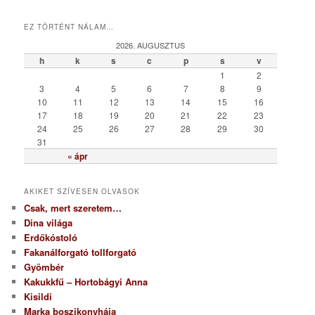
a
t
EZ TÖRTÉNT NÁLAM…
e
g
2026. AUGUSZTUS
ó
h
k
s
c
p
s
v
r
1
2
i
3
4
5
6
7
8
9
a
10
11
12
13
14
15
16
17
18
19
20
21
22
23
24
25
26
27
28
29
30
31
« ápr
AKIKET SZÍVESEN OLVASOK
Csak, mert szeretem…
Dina világa
Erdőkóstoló
Fakanálforgató tollforgató
Gyömbér
Kakukkfű – Hortobágyi Anna
Kisildi
Marka boszikonyhája