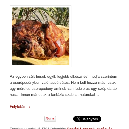
Az egyben sült húsok egyik legjobb elkészítési módja szerintem
a cserépedényben való lassú sütés. Nem kell hozzá más, csak
egy méretes cserépedény aminek van fedele és egy szép darab
hús… Innen már csak a fantázia szabhat határokat…
Folytatás
→
Ennyien olvasták: 5 470
|
Kategória:
Családi Ünnepek
,
glutén- és