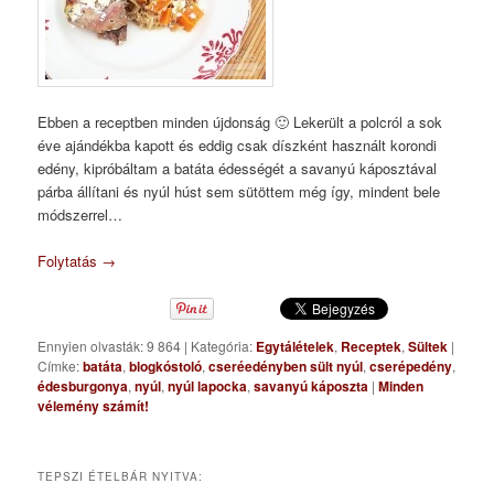
Ebben a receptben minden újdonság 🙂 Lekerült a polcról a sok
éve ajándékba kapott és eddig csak díszként használt korondi
edény, kipróbáltam a batáta édességét a savanyú káposztával
párba állítani és nyúl húst sem sütöttem még így, mindent bele
módszerrel…
Folytatás
→
Ennyien olvasták: 9 864
|
Kategória:
Egytálételek
,
Receptek
,
Sültek
|
Címke:
batáta
,
blogkóstoló
,
cseréedényben sült nyúl
,
cserépedény
,
édesburgonya
,
nyúl
,
nyúl lapocka
,
savanyú káposzta
|
Minden
vélemény számít!
TEPSZI ÉTELBÁR NYITVA: