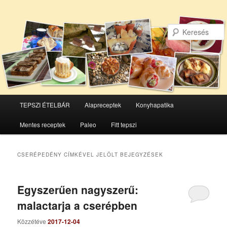
Főmenü
TEPSZI ÉTELBÁR
Alapreceptek
Konyhapatika
Tovább
Tovább
Mentes receptek
Paleo
Fitt tepszi
az
a
elsődleges
másodlagos
CSERÉPEDÉNY
CÍMKÉVEL JELÖLT BEJEGYZÉSEK
tartalomra
tartalomra
Egyszerűen nagyszerű:
malactarja a cserépben
Közzétéve
2017-12-04