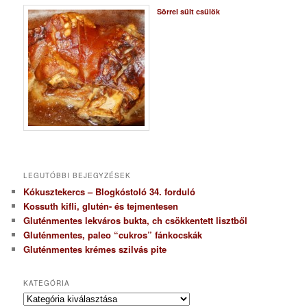
Sörrel sült csülök
LEGUTÓBBI BEJEGYZÉSEK
Kókusztekercs – Blogkóstoló 34. forduló
Kossuth kifli, glutén- és tejmentesen
Gluténmentes lekváros bukta, ch csökkentett lisztből
Gluténmentes, paleo “cukros” fánkocskák
Gluténmentes krémes szilvás pite
KATEGÓRIA
K