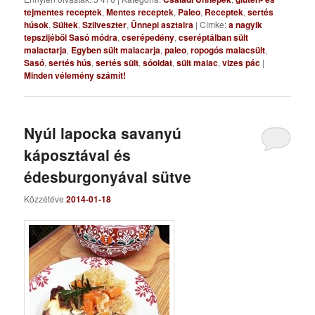
tejmentes receptek
,
Mentes receptek
,
Paleo
,
Receptek
,
sertés
húsok
,
Sültek
,
Szilveszter
,
Ünnepi asztalra
|
Címke:
a nagyik
tepszijéből Sasó módra
,
cserépedény
,
cseréptálban sült
malactarja
,
Egyben sült malacarja
,
paleo
,
ropogós malacsült
,
Sasó
,
sertés hús
,
sertés sült
,
sóoldat
,
sült malac
,
vizes pác
|
Minden vélemény számít!
Nyúl lapocka savanyú
káposztával és
édesburgonyával sütve
Közzétéve
2014-01-18