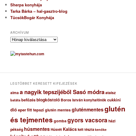
Sherpa konyhája
Tarka Bárka – hal-gasztro-blog
TücsökBogár Konyhája
ARCHÍVUM
A
r
c
h
í
v
u
m
LEGTÖBBET KERESETT KIFEJEZÉSEK
a nagyik tepszijéből Sasó módra
ataisz
alma
blogkóstoló
befőzés
cukkini
Boros István konyhafőnök
batáta
glutén
gluténmentes
dió
eper
fitt tepszi
glutén mentes
és tejmentes
gyors vacsora
gomba
házi
húsmentes
Kalács
pékség
Húsvét
kelt tészta
kenőke