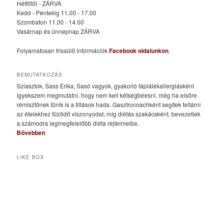
Hétfőtől - ZÁRVA
Kedd - Péntekig 11.00 - 17.00
Szombaton 11.00 - 14.00
Vasárnap és ünnepnap ZÁRVA
Folyamatosan frissülő információk
Facebook oldalunkon
.
BEMUTATKOZÁS
Sziasztok, Sass Erika, Sasó vagyok, gyakorló táplálékallergiásként
igyekszem megmutatni, hogy nem kell kétségbeesni, még ha elsőre
rémisztőnek tűnik is a tiltások hada. Gasztrocoachként segítek feltárni
az ételekhez fűződő viszonyodat, míg diétás szakácsként, bevezetlek
a számodra legmegfelelőbb diéta rejtelmeibe.
Bővebben
LIKE BOX