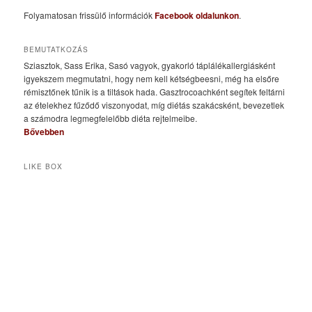
Folyamatosan frissülő információk
Facebook oldalunkon
.
BEMUTATKOZÁS
Sziasztok, Sass Erika, Sasó vagyok, gyakorló táplálékallergiásként
igyekszem megmutatni, hogy nem kell kétségbeesni, még ha elsőre
rémisztőnek tűnik is a tiltások hada. Gasztrocoachként segítek feltárni
az ételekhez fűződő viszonyodat, míg diétás szakácsként, bevezetlek
a számodra legmegfelelőbb diéta rejtelmeibe.
Bővebben
LIKE BOX