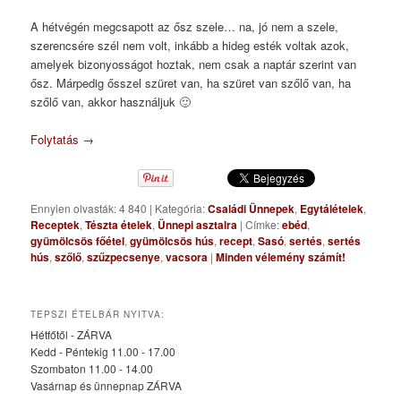
A hétvégén megcsapott az ősz szele… na, jó nem a szele,
szerencsére szél nem volt, inkább a hideg esték voltak azok,
amelyek bizonyosságot hoztak, nem csak a naptár szerint van
ősz. Márpedig ősszel szüret van, ha szüret van szőlő van, ha
szőlő van, akkor használjuk 🙂
Folytatás
→
Ennyien olvasták: 4 840
|
Kategória:
Családi Ünnepek
,
Egytálételek
,
Receptek
,
Tészta ételek
,
Ünnepi asztalra
|
Címke:
ebéd
,
gyümölcsös főétel
,
gyümölcsös hús
,
recept
,
Sasó
,
sertés
,
sertés
hús
,
szőlő
,
szűzpecsenye
,
vacsora
|
Minden vélemény számít!
TEPSZI ÉTELBÁR NYITVA:
Hétfőtől - ZÁRVA
Kedd - Péntekig 11.00 - 17.00
Szombaton 11.00 - 14.00
Vasárnap és ünnepnap ZÁRVA