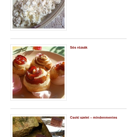
Sós rózsák
Csoki szelet – mindenmentes