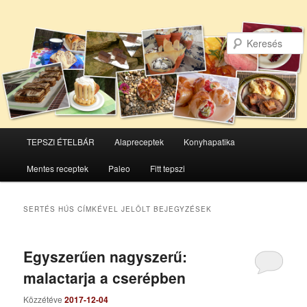
Főmenü
TEPSZI ÉTELBÁR
Alapreceptek
Konyhapatika
Tovább
Tovább
Mentes receptek
Paleo
Fitt tepszi
az
a
elsődleges
másodlagos
SERTÉS HÚS
CÍMKÉVEL JELÖLT BEJEGYZÉSEK
tartalomra
tartalomra
Egyszerűen nagyszerű:
malactarja a cserépben
Közzétéve
2017-12-04