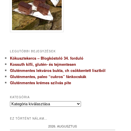
LEGUTÓBBI BEJEGYZÉSEK
Kókusztekercs – Blogkóstoló 34. forduló
Kossuth kifli, glutén- és tejmentesen
Gluténmentes lekváros bukta, ch csökkentett lisztből
Gluténmentes, paleo “cukros” fánkocskák
Gluténmentes krémes szilvás pite
KATEGÓRIA
K
a
t
EZ TÖRTÉNT NÁLAM…
e
g
2026. AUGUSZTUS