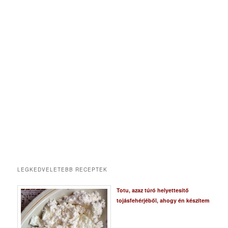
LEGKEDVELETEBB RECEPTEK
Totu, azaz túró helyettesítő
tojásfehérjéből, ahogy én készítem