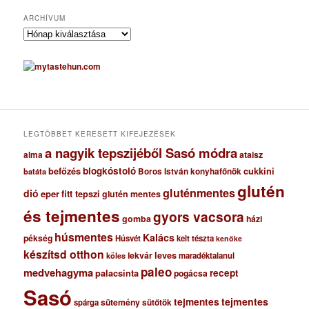
ARCHÍVUM
A
r
c
h
í
v
u
m
LEGTÖBBET KERESETT KIFEJEZÉSEK
a nagyik tepszijéből Sasó módra
ataisz
alma
blogkóstoló
befőzés
cukkini
Boros István konyhafőnök
batáta
glutén
gluténmentes
dió
eper
fitt tepszi
glutén mentes
és tejmentes
gyors vacsora
gomba
házi
húsmentes
Kalács
pékség
Húsvét
kelt tészta
kenőke
készítsd otthon
lekvár
leves
maradéktalanul
köles
paleo
medvehagyma
recept
palacsinta
pogácsa
Sasó
tejmentes
tejmentes
sütemény
spárga
sütőtök