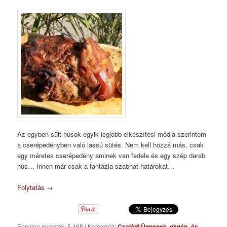
Az egyben sült húsok egyik legjobb elkészítési módja szerintem
a cserépedényben való lassú sütés. Nem kell hozzá más, csak
egy méretes cserépedény aminek van fedele és egy szép darab
hús… Innen már csak a fantázia szabhat határokat…
Folytatás
→
Ennyien olvasták: 5 468
|
Kategória:
Családi Ünnepek
,
glutén- és