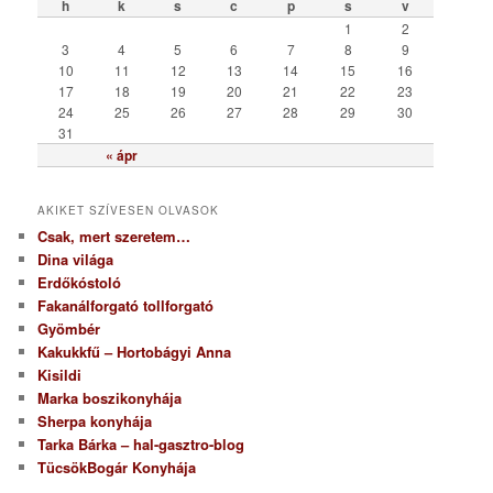
ó
h
k
s
c
p
s
v
r
1
2
i
3
4
5
6
7
8
9
a
10
11
12
13
14
15
16
17
18
19
20
21
22
23
24
25
26
27
28
29
30
31
« ápr
AKIKET SZÍVESEN OLVASOK
Csak, mert szeretem…
Dina világa
Erdőkóstoló
Fakanálforgató tollforgató
Gyömbér
Kakukkfű – Hortobágyi Anna
Kisildi
Marka boszikonyhája
Sherpa konyhája
Tarka Bárka – hal-gasztro-blog
TücsökBogár Konyhája