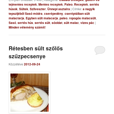
tejmentes receptek
,
Mentes receptek
,
Paleo
,
Receptek
,
sertés
húsok
,
Sültek
,
Szilveszter
,
Ünnepi asztalra
|
Címke:
a nagyik
tepszijéből Sasó módra
,
cserépedény
,
cseréptálban sült
malactarja
,
Egyben sült malacarja
,
paleo
,
ropogós malacsült
,
Sasó
,
sertés hús
,
sertés sült
,
sóoldat
,
sült malac
,
vizes pác
|
Minden vélemény számít!
Rétesben sült szőlős
szűzpecsenye
Közzétéve
2012-09-24