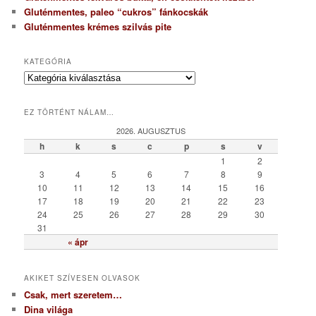
Gluténmentes, paleo “cukros” fánkocskák
Gluténmentes krémes szilvás pite
KATEGÓRIA
K
a
t
EZ TÖRTÉNT NÁLAM…
e
g
2026. AUGUSZTUS
ó
h
k
s
c
p
s
v
r
1
2
i
3
4
5
6
7
8
9
a
10
11
12
13
14
15
16
17
18
19
20
21
22
23
24
25
26
27
28
29
30
31
« ápr
AKIKET SZÍVESEN OLVASOK
Csak, mert szeretem…
Dina világa