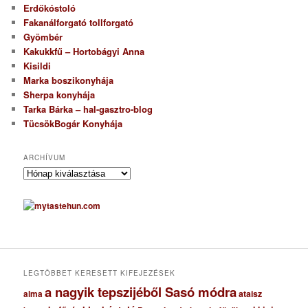
Erdőkóstoló
Fakanálforgató tollforgató
Gyömbér
Kakukkfű – Hortobágyi Anna
Kisildi
Marka boszikonyhája
Sherpa konyhája
Tarka Bárka – hal-gasztro-blog
TücsökBogár Konyhája
ARCHÍVUM
A
r
c
h
í
v
u
m
LEGTÖBBET KERESETT KIFEJEZÉSEK
a nagyik tepszijéből Sasó módra
ataisz
alma