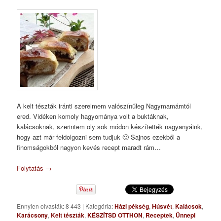
A kelt tészták iránti szerelmem valószínűleg Nagymamámtól
ered. Vidéken komoly hagyománya volt a buktáknak,
kalácsoknak, szerintem oly sok módon készítették nagyanyáink,
hogy azt már feldolgozni sem tudjuk 🙂 Sajnos ezekből a
finomságokból nagyon kevés recept maradt rám…
Folytatás
→
Ennyien olvasták: 8 443
|
Kategória:
Házi pékség
,
Húsvét
,
Kalácsok
,
Karácsony
,
Kelt tészták
,
KÉSZÍTSD OTTHON
,
Receptek
,
Ünnepi