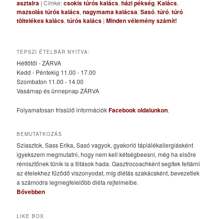
asztalra
|
Címke:
csokis túrós kalács
,
házi pékség
,
Kalács
,
mazsolás túrós kalács
,
nagymama kalácsa
,
Sasó
,
túró
,
túró
töltelékes kalács
,
túrós kalács
|
Minden vélemény számít!
TEPSZI ÉTELBÁR NYITVA:
Hétfőtől - ZÁRVA
Kedd - Péntekig 11.00 - 17.00
Szombaton 11.00 - 14.00
Vasárnap és ünnepnap ZÁRVA
Folyamatosan frissülő információk
Facebook oldalunkon
.
BEMUTATKOZÁS
Sziasztok, Sass Erika, Sasó vagyok, gyakorló táplálékallergiásként
igyekszem megmutatni, hogy nem kell kétségbeesni, még ha elsőre
rémisztőnek tűnik is a tiltások hada. Gasztrocoachként segítek feltárni
az ételekhez fűződő viszonyodat, míg diétás szakácsként, bevezetlek
a számodra legmegfelelőbb diéta rejtelmeibe.
Bővebben
LIKE BOX