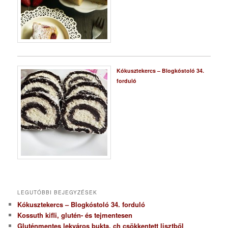
Kókusztekercs – Blogkóstoló 34.
forduló
LEGUTÓBBI BEJEGYZÉSEK
Kókusztekercs – Blogkóstoló 34. forduló
Kossuth kifli, glutén- és tejmentesen
Gluténmentes lekváros bukta, ch csökkentett lisztből