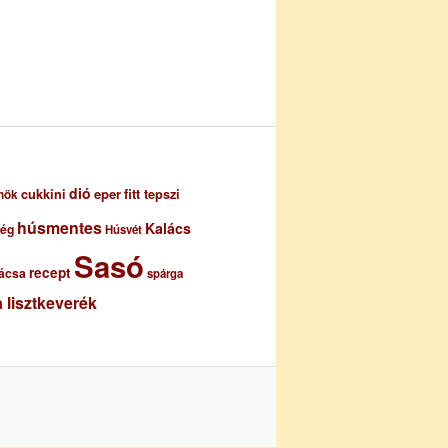
dió
eper
cukkini
fitt tepszi
nök
húsmentes
Kalács
ség
Húsvét
Sasó
recept
ácsa
spárga
 lisztkeverék