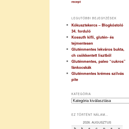
recept
LEGUTÓBBI BEJEGYZÉSEK
Kókusztekercs – Blogkóstoló
34. forduló
Kossuth kifli, glutén- és
tejmentesen
Gluténmentes lekváros bukta,
ch csökkentett lisztből
Gluténmentes, paleo “cukros”
fánkocskák
Gluténmentes krémes szilvás
pite
KATEGÓRIA
K
a
t
EZ TÖRTÉNT NÁLAM…
e
g
2026. AUGUSZTUS
ó
h
k
s
c
p
s
v