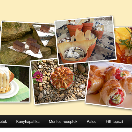
ptek
Konyhapatika
Mentes receptek
Paleo
Fitt tepszi