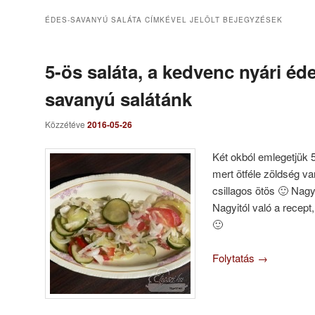
ÉDES-SAVANYÚ SALÁTA
CÍMKÉVEL JELÖLT BEJEGYZÉSEK
5-ös saláta, a kedvenc nyári éd
savanyú salátánk
Közzétéve
2016-05-26
Két okból emlegetjük 5
mert ötféle zöldség v
csillagos ötös 🙂 Nag
Nagyitól való a recept,
🙂
Folytatás
→