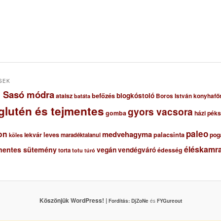
SEK
ől Sasó módra
blogkóstoló
ataisz
befőzés
Boros István konyhafő
batáta
glutén és tejmentes
gyors vacsora
gomba
házi pék
paleo
on
medvehagyma
lekvár
leves
palacsinta
pog
maradéktalanul
köles
éléskamra
mentes sütemény
vegán
vendégváró
édesség
torta
totu
túró
Köszönjük WordPress! |
Fordítás:
DjZoNe
és
FYGureout