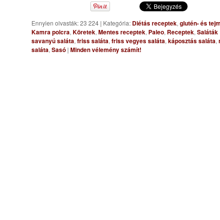
Ennyien olvasták: 23 224
|
Kategória:
Diétás receptek
,
glutén- és te
Kamra polcra
,
Köretek
,
Mentes receptek
,
Paleo
,
Receptek
,
Saláták
savanyú saláta
,
friss saláta
,
friss vegyes saláta
,
káposztás saláta
,
saláta
,
Sasó
|
Minden vélemény számít!