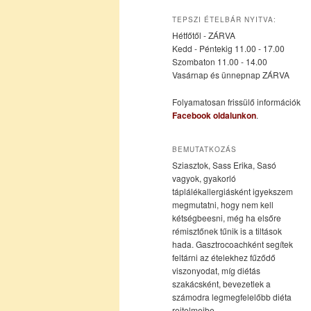
az
a
TEPSZI ÉTELBÁR NYITVA:
Hétfőtől - ZÁRVA
elsődleges
másodlagos
Kedd - Péntekig 11.00 - 17.00
Szombaton 11.00 - 14.00
Vasárnap és ünnepnap ZÁRVA
tartalomra
tartalomra
Folyamatosan frissülő információk
Facebook oldalunkon
.
BEMUTATKOZÁS
Sziasztok, Sass Erika, Sasó
vagyok, gyakorló
táplálékallergiásként igyekszem
megmutatni, hogy nem kell
kétségbeesni, még ha elsőre
rémisztőnek tűnik is a tiltások
hada. Gasztrocoachként segítek
feltárni az ételekhez fűződő
viszonyodat, míg diétás
szakácsként, bevezetlek a
számodra legmegfelelőbb diéta
rejtelmeibe.