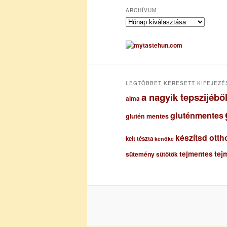
ARCHÍVUM
A
r
c
h
í
v
u
LEGTÖBBET KERESETT KIFEJEZÉ
m
a nagyik tepszijéb
alma
gluténmentes
glutén mentes
készítsd otth
kelt tészta
kenőke
tejmentes
tej
sütemény
sütőtök