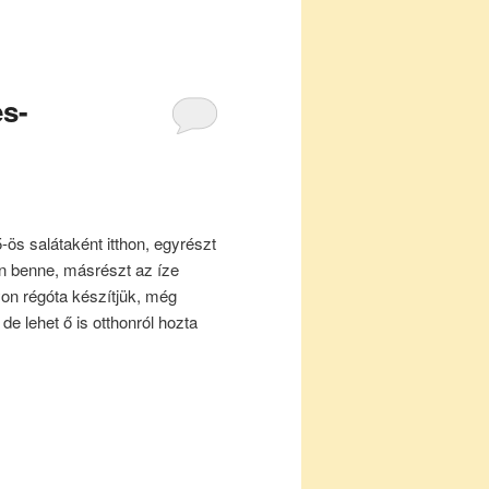
es-
-ös salátaként itthon, egyrészt
an benne, másrészt az íze
yon régóta készítjük, még
 de lehet ő is otthonról hozta