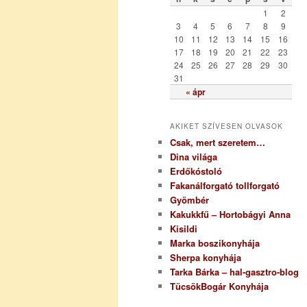
r
1
2
i
3
4
5
6
7
8
9
a
10
11
12
13
14
15
16
17
18
19
20
21
22
23
24
25
26
27
28
29
30
31
« ápr
AKIKET SZÍVESEN OLVASOK
Csak, mert szeretem…
Dina világa
Erdőkóstoló
Fakanálforgató tollforgató
Gyömbér
Kakukkfű – Hortobágyi Anna
Kisildi
Marka boszikonyhája
Sherpa konyhája
Tarka Bárka – hal-gasztro-blog
TücsökBogár Konyhája