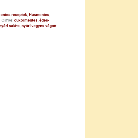
jmentes receptek
,
Húsmentes
,
|
Címke:
cukormentes
,
édes-
nyári saláta
,
nyári vegyes vágott
,