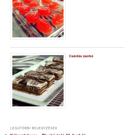
Csárdás zserbó
LEGUTÓBBI BEJEGYZÉSEK