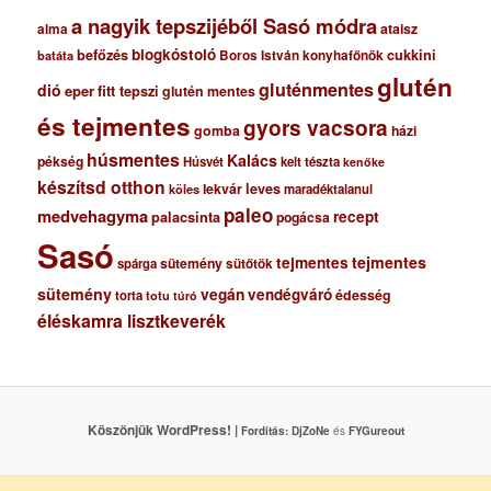
a nagyik tepszijéből Sasó módra
ataisz
alma
blogkóstoló
befőzés
cukkini
Boros István konyhafőnök
batáta
glutén
gluténmentes
dió
eper
fitt tepszi
glutén mentes
és tejmentes
gyors vacsora
gomba
házi
húsmentes
Kalács
pékség
Húsvét
kelt tészta
kenőke
készítsd otthon
lekvár
leves
maradéktalanul
köles
paleo
medvehagyma
recept
palacsinta
pogácsa
Sasó
tejmentes
tejmentes
sütemény
spárga
sütőtök
sütemény
vegán
vendégváró
édesség
torta
totu
túró
éléskamra lisztkeverék
Köszönjük WordPress! |
Fordítás:
DjZoNe
és
FYGureout