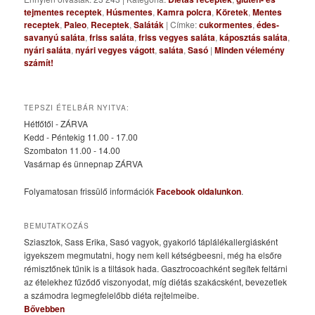
tejmentes receptek
,
Húsmentes
,
Kamra polcra
,
Köretek
,
Mentes
receptek
,
Paleo
,
Receptek
,
Saláták
|
Címke:
cukormentes
,
édes-
savanyú saláta
,
friss saláta
,
friss vegyes saláta
,
káposztás saláta
,
nyári saláta
,
nyári vegyes vágott
,
saláta
,
Sasó
|
Minden vélemény
számít!
TEPSZI ÉTELBÁR NYITVA:
Hétfőtől - ZÁRVA
Kedd - Péntekig 11.00 - 17.00
Szombaton 11.00 - 14.00
Vasárnap és ünnepnap ZÁRVA
Folyamatosan frissülő információk
Facebook oldalunkon
.
BEMUTATKOZÁS
Sziasztok, Sass Erika, Sasó vagyok, gyakorló táplálékallergiásként
igyekszem megmutatni, hogy nem kell kétségbeesni, még ha elsőre
rémisztőnek tűnik is a tiltások hada. Gasztrocoachként segítek feltárni
az ételekhez fűződő viszonyodat, míg diétás szakácsként, bevezetlek
a számodra legmegfelelőbb diéta rejtelmeibe.
Bővebben