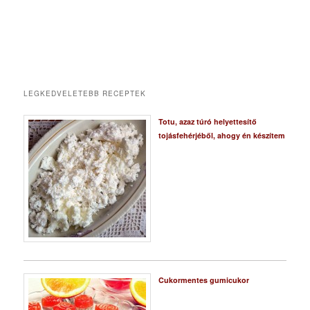
LEGKEDVELETEBB RECEPTEK
Totu, azaz túró helyettesítő
tojásfehérjéből, ahogy én készítem
Cukormentes gumicukor