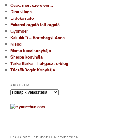
Csak, mert szeretem…
Dina világa
Erdőkóstoló
Fakanálforgató tollforgató
Gyömbér
Kakukkfű – Hortobágyi Anna
Kisildi
Marka boszikonyhája
Sherpa konyhája
Tarka Bárka – hal-gasztro-blog
TücsökBogár Konyhája
ARCHÍVUM
A
r
c
h
í
v
u
m
LEGTÖBBET KERESETT KIFEJEZÉSEK