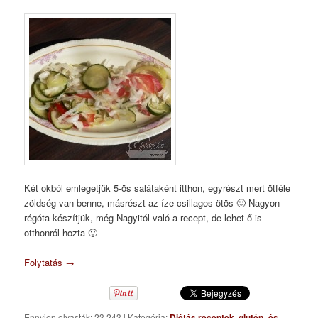
Két okból emlegetjük 5-ös salátaként itthon, egyrészt mert ötféle
zöldség van benne, másrészt az íze csillagos ötös 🙂 Nagyon
régóta készítjük, még Nagyitól való a recept, de lehet ő is
otthonról hozta 🙂
Folytatás
→
Ennyien olvasták: 23 243
|
Kategória:
Diétás receptek
,
glutén- és