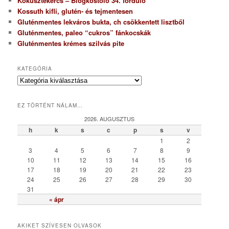
Kókusztekercs – Blogkóstoló 34. forduló
Kossuth kifli, glutén- és tejmentesen
Gluténmentes lekváros bukta, ch csökkentett lisztből
Gluténmentes, paleo “cukros” fánkocskák
Gluténmentes krémes szilvás pite
KATEGÓRIA
K
a
t
EZ TÖRTÉNT NÁLAM…
e
g
2026. AUGUSZTUS
ó
h
k
s
c
p
s
v
r
1
2
i
3
4
5
6
7
8
9
a
10
11
12
13
14
15
16
17
18
19
20
21
22
23
24
25
26
27
28
29
30
31
« ápr
AKIKET SZÍVESEN OLVASOK