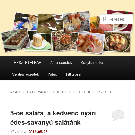
Főmenü
TEPSZI ÉTELBÁR
Alapreceptek
Konyhapatika
Tovább
Tovább
Mentes receptek
Paleo
Fitt tepszi
az
a
elsődleges
másodlagos
NYÁRI VEGYES VÁGOTT
CÍMKÉVEL JELÖLT BEJEGYZÉSEK
tartalomra
tartalomra
5-ös saláta, a kedvenc nyári
édes-savanyú salátánk
Közzétéve
2016-05-26