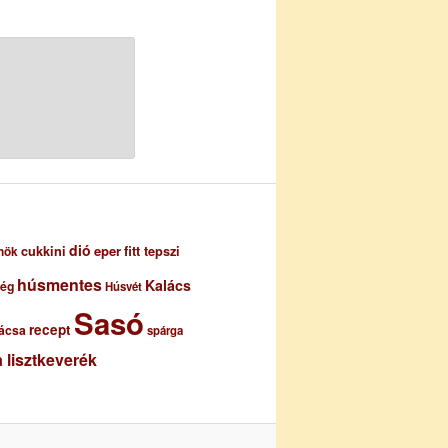
dió
eper
cukkini
fitt tepszi
nök
húsmentes
Kalács
ség
Húsvét
Sasó
recept
ácsa
spárga
 lisztkeverék