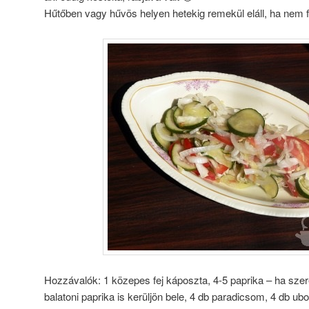
Hűtőben vagy hűvös helyen hetekig remekül eláll, ha nem f
Hozzávalók: 1 közepes fej káposzta, 4-5 paprika – ha szer
balatoni paprika is kerüljön bele, 4 db paradicsom, 4 db ub