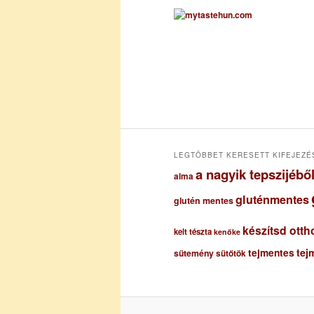
c
h
í
v
u
m
LEGTÖBBET KERESETT KIFEJEZÉ
a nagyik tepszijéb
alma
gluténmentes
glutén mentes
készítsd otth
kelt tészta
kenőke
tejmentes
tej
sütemény
sütőtök