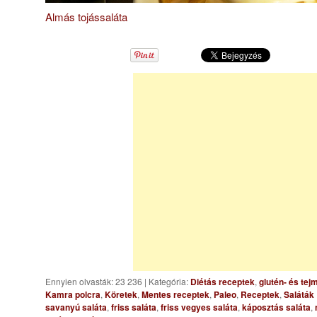
Almás tojássaláta
Ennyien olvasták: 23 236
|
Kategória:
Diétás receptek
,
glutén- és te
Kamra polcra
,
Köretek
,
Mentes receptek
,
Paleo
,
Receptek
,
Saláták
savanyú saláta
,
friss saláta
,
friss vegyes saláta
,
káposztás saláta
,