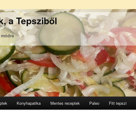
, a Tepsziből
ó módra
ptek
Konyhapatika
Mentes receptek
Paleo
Fitt tepszi