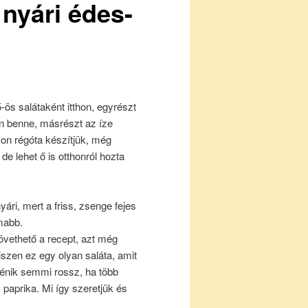
 nyári édes-
-ös salátaként itthon, egyrészt
an benne, másrészt az íze
yon régóta készítjük, még
 de lehet ő is otthonról hozta
yári, mert a friss, zsenge fejes
mabb.
vethető a recept, azt még
zen ez egy olyan saláta, amit
ténik semmi rossz, ha több
paprika. Mi így szeretjük és