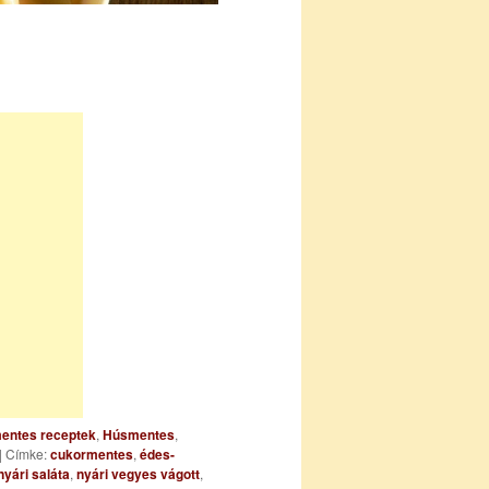
jmentes receptek
,
Húsmentes
,
| Címke:
cukormentes
,
édes-
nyári saláta
,
nyári vegyes vágott
,