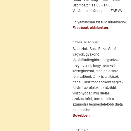
Szombaton 11.00 - 14.00
Vasárnap és ünnepnap ZÁRVA
tartalomra
tartalomra
Folyamatosan frissülő információk
Facebook oldalunkon
.
BEMUTATKOZÁS
Sziasztok, Sass Erika, Sasó
vagyok, gyakorló
táplálékallergiásként igyekszem
megmutatni, hogy nem kell
kétségbeesni, még ha elsőre
rémisztőnek tűnik is a tiltások
hada. Gasztrocoachként segítek
feltárni az ételekhez fűződő
viszonyodat, míg diétás
szakácsként, bevezetlek a
számodra legmegfelelőbb diéta
rejtelmeibe.
Bővebben
LIKE BOX