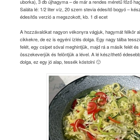
uborka), 3 db újhagyma – de már a rendes méretű főző ha
Saláta lé: 1/2 liter víz, 20 szem stevia édesítő bogyó – kész
édesítős verzió a megszokott, kb. 1 dl ecet
A hozzávalókat nagyon vékonyra vágjuk, hagymát félkör al
cikkekre, de ez is egyéni ízlés dolga. Egy nagy tálba tess
felét, egy csipet sóval meghintjük, majd rá a másik felét és
összekeverjük és felöntjük a lével. A lé készíthető édeseb
dolga, ez egy jó alap, tessék kóstolni 🙂