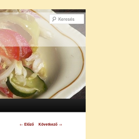
Keresés
Bejegyzés
←
Előző
Következő
→
navigáció