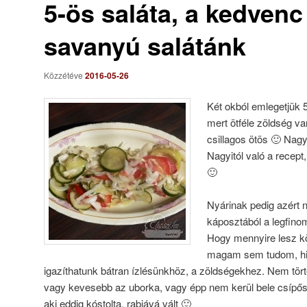
5-ös saláta, a kedvenc
savanyú salátánk
Közzétéve
2016-05-26
Két okból emlegetjük 5
mert ötféle zöldség v
csillagos ötös 🙂 Nag
Nagyitól való a recept,
🙂
Nyárinak pedig azért n
káposztából a legfino
Hogy mennyire lesz kö
magam sem tudom, his
igazíthatunk bátran ízlésünkhöz, a zöldségekhez. Nem tör
vagy kevesebb az uborka, vagy épp nem kerül bele csípős 
aki eddig kóstolta, rabjává vált 🙂