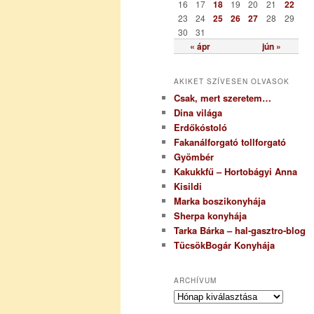
16
17
18
19
20
21
22
23
24
25
26
27
28
29
30
31
« ápr
jún »
AKIKET SZÍVESEN OLVASOK
Csak, mert szeretem…
Dina világa
Erdőkóstoló
Fakanálforgató tollforgató
Gyömbér
Kakukkfű – Hortobágyi Anna
Kisildi
Marka boszikonyhája
Sherpa konyhája
Tarka Bárka – hal-gasztro-blog
TücsökBogár Konyhája
ARCHÍVUM
A
r