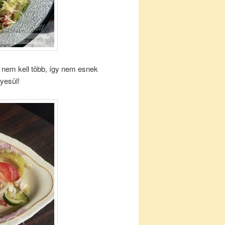
 nem kell több, így nem esnek
yesül!