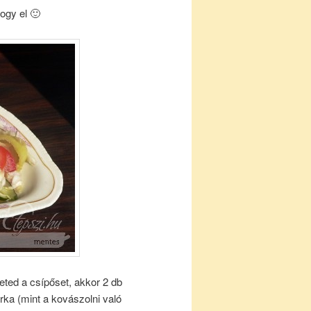
ogy el 🙂
eted a csípőset, akkor 2 db
orka (mint a kovászolni való