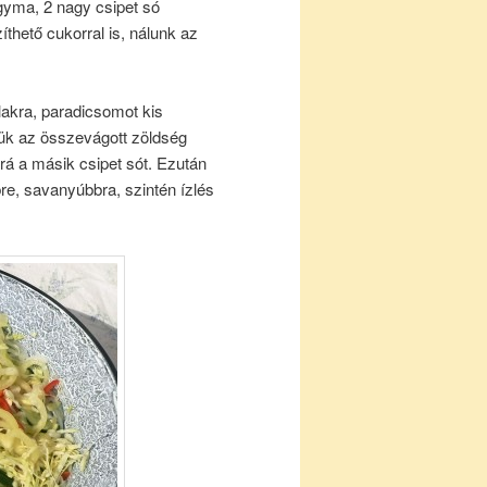
gyma, 2 nagy csipet só
íthető cukorral is, nálunk az
akra, paradicsomot kis
zük az összevágott zöldség
 rá a másik csipet sót. Ezután
bre, savanyúbbra, szintén ízlés