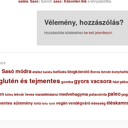
saláta
,
Sasó
| Szerző:
saso
|
Közvetlen link
a könyvjelzőbe.
Vélemény, hozzászólás?
Hozzászólás küldéséhez
be kell jelentkezni
.
SEK
ől Sasó módra
blogkóstoló
ataisz
befőzés
Boros István konyhafő
batáta
glutén és tejmentes
gyors vacsora
gomba
házi pék
paleo
on
medvehagyma
lekvár
leves
palacsinta
pog
maradéktalanul
köles
éléskamra
mentes sütemény
vegán
vendégváró
édesség
torta
totu
túró