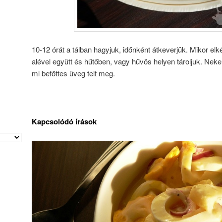
10-12 órát a tálban hagyjuk, időnként átkeverjük. Mikor el
alével együtt és hűtőben, vagy hűvös helyen tároljuk. Nek
ml befőttes üveg telt meg.
Kapcsolódó írások