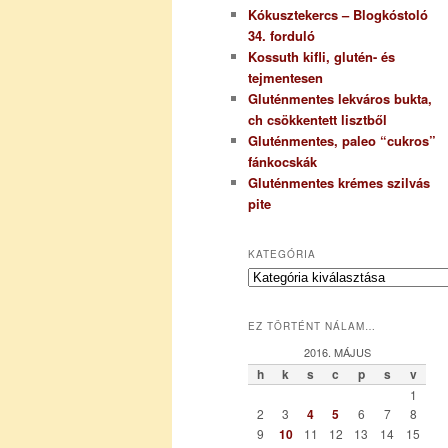
Kókusztekercs – Blogkóstoló
34. forduló
Kossuth kifli, glutén- és
tejmentesen
Gluténmentes lekváros bukta,
ch csökkentett lisztből
Gluténmentes, paleo “cukros”
fánkocskák
Gluténmentes krémes szilvás
pite
KATEGÓRIA
K
a
t
EZ TÖRTÉNT NÁLAM…
e
g
2016. MÁJUS
ó
h
k
s
c
p
s
v
r
1
i
2
3
4
5
6
7
8
a
9
10
11
12
13
14
15