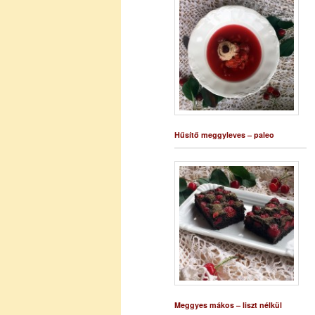
Hűsítő meggyleves – paleo
Meggyes mákos – liszt nélkül