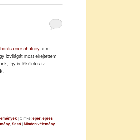
rbarás eper chutney
, ami
gy ízvilágát most elrejtettem
nk, így is tökéletes íz
k.
temények
|
Címke:
eper
,
epres
emény
,
Sasó
|
Minden vélemény