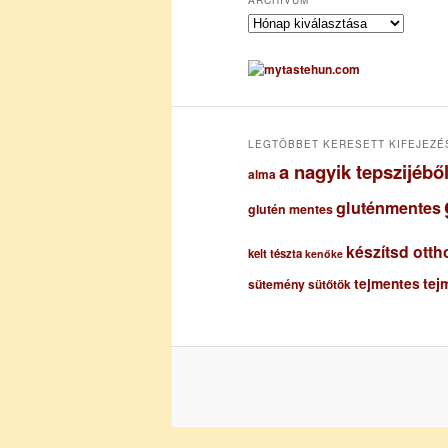
A
r
c
h
í
v
u
LEGTÖBBET KERESETT KIFEJEZÉ
m
a nagyik tepszijéb
alma
gluténmentes
glutén mentes
készítsd otth
kelt tészta
kenőke
tejmentes
tej
sütemény
sütőtök