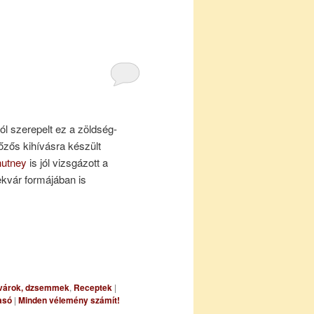
 szerepelt ez a zöldség-
őzős kihívásra készült
hutney
is jól vizsgázott a
ekvár formájában is
várok, dzsemmek
,
Receptek
|
asó
|
Minden vélemény számít!