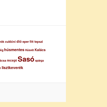
dió
eper
cukkini
fitt tepszi
nök
húsmentes
Kalács
ség
Húsvét
Sasó
recept
ácsa
spárga
 lisztkeverék