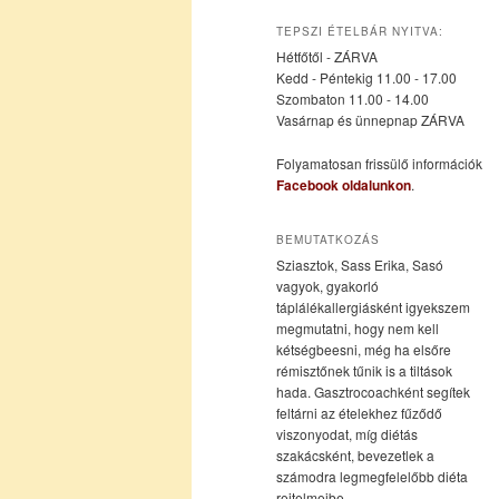
az
a
TEPSZI ÉTELBÁR NYITVA:
Hétfőtől - ZÁRVA
elsődleges
másodlagos
Kedd - Péntekig 11.00 - 17.00
Szombaton 11.00 - 14.00
Vasárnap és ünnepnap ZÁRVA
tartalomra
tartalomra
Folyamatosan frissülő információk
Facebook oldalunkon
.
BEMUTATKOZÁS
Sziasztok, Sass Erika, Sasó
vagyok, gyakorló
táplálékallergiásként igyekszem
megmutatni, hogy nem kell
kétségbeesni, még ha elsőre
rémisztőnek tűnik is a tiltások
hada. Gasztrocoachként segítek
feltárni az ételekhez fűződő
viszonyodat, míg diétás
szakácsként, bevezetlek a
számodra legmegfelelőbb diéta
rejtelmeibe.