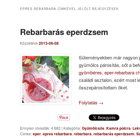
EPRES REBARBARA
CÍMKÉVEL JELÖLT BEJEGYZÉSEK
Rebarbarás eperdzsem
Közzétéve
2013-06-08
Süteményekben már nagyon jól
gyümölcs párosítás, sőt a bef
gyömbéres, eper-rebarbara c
családi asztalon, ezért most l
összepárosítottam őket.
Folytatás
→
Ennyien olvasták: 4 682
|
Kategória:
Gyümölcsös
,
Kamra polcra
,
Lek
Címke:
eper
,
epres rebarbara
,
rebarbara
,
rebarbarás eperdzsem
,
S