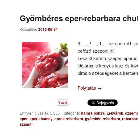
Gyömbéres eper-rebarbara chu
Közzétéve
2013-05-31
3…., 2…., 1…. az eperrel hivat
befőző szezon! 🙂
Lesz itt kérem szépen eperből
időjárás is kegyes lesz és tov
pirosló szépségeket a kertb
Folytatás
→
Ennyien olvasták: 5 885
|
Kategória:
Kamra polcra
,
Lekvárok, dzse
eper
,
eper chutney
,
epres rebarbara
,
gyömbér
,
rebarbara
,
rebarbar
számít!