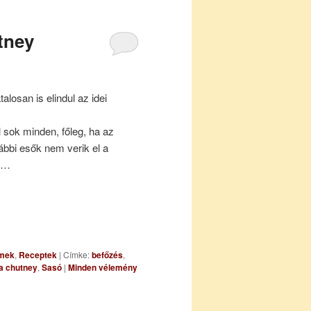
tney
alosan is elindul az idei
 sok minden, főleg, ha az
ábbi esők nem verik el a
en…
mmek
,
Receptek
|
Címke:
befőzés
,
a chutney
,
Sasó
|
Minden vélemény