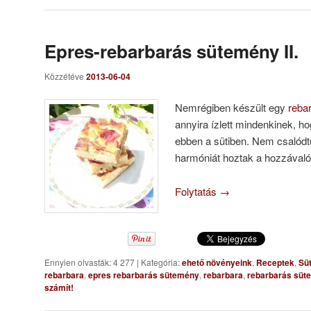
Epres-rebarbarás sütemény II.
Közzétéve
2013-06-04
Nemrégiben készült egy
reba
annyira ízlett mindenkinek, ho
ebben a sütiben. Nem csalódtu
harmóniát hoztak a hozzávaló
Folytatás
→
Ennyien olvasták: 4 277
|
Kategória:
ehető növényeink
,
Receptek
,
Sü
rebarbara
,
epres rebarbarás sütemény
,
rebarbara
,
rebarbarás süt
számít!