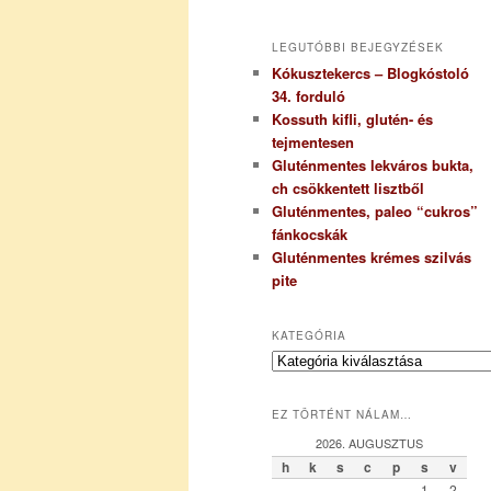
LEGUTÓBBI BEJEGYZÉSEK
Kókusztekercs – Blogkóstoló
34. forduló
Kossuth kifli, glutén- és
tejmentesen
Gluténmentes lekváros bukta,
ch csökkentett lisztből
Gluténmentes, paleo “cukros”
fánkocskák
Gluténmentes krémes szilvás
pite
KATEGÓRIA
K
a
t
EZ TÖRTÉNT NÁLAM…
e
g
2026. AUGUSZTUS
ó
h
k
s
c
p
s
v
r
1
2