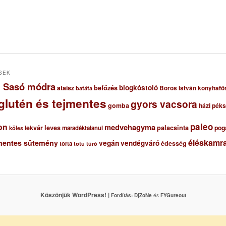
SEK
ől Sasó módra
blogkóstoló
ataisz
befőzés
Boros István konyhafő
batáta
glutén és tejmentes
gyors vacsora
gomba
házi pék
paleo
on
medvehagyma
lekvár
leves
palacsinta
pog
maradéktalanul
köles
éléskamra
mentes sütemény
vegán
vendégváró
édesség
torta
totu
túró
Köszönjük WordPress! |
Fordítás:
DjZoNe
és
FYGureout