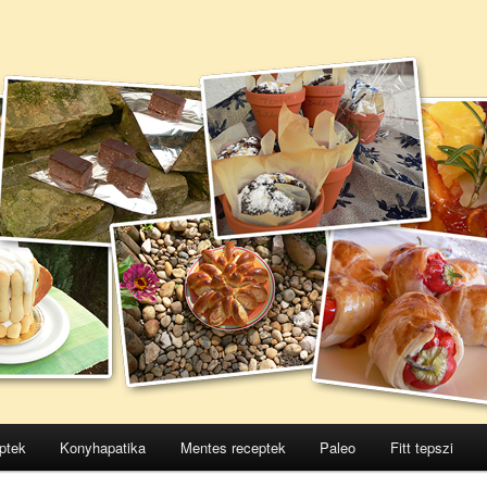
ptek
Konyhapatika
Mentes receptek
Paleo
Fitt tepszi