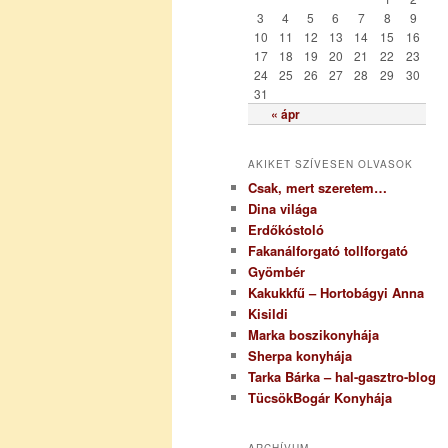
i
3
4
5
6
7
8
9
a
10
11
12
13
14
15
16
17
18
19
20
21
22
23
24
25
26
27
28
29
30
31
« ápr
AKIKET SZÍVESEN OLVASOK
Csak, mert szeretem…
Dina világa
Erdőkóstoló
Fakanálforgató tollforgató
Gyömbér
Kakukkfű – Hortobágyi Anna
Kisildi
Marka boszikonyhája
Sherpa konyhája
Tarka Bárka – hal-gasztro-blog
TücsökBogár Konyhája
ARCHÍVUM