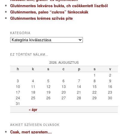
Gluténmentes lekváros bukta, ch csökkentett lisztből
Gluténmentes, paleo “cukros” fánkocskák
Gluténmentes krémes szilvás pite
KATEGÓRIA
K
a
t
EZ TÖRTÉNT NÁLAM…
e
g
2026. AUGUSZTUS
ó
h
k
s
c
p
s
v
r
1
2
i
3
4
5
6
7
8
9
a
10
11
12
13
14
15
16
17
18
19
20
21
22
23
24
25
26
27
28
29
30
31
« ápr
AKIKET SZÍVESEN OLVASOK
Csak, mert szeretem…