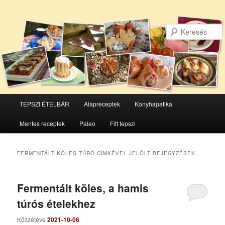
Főmenü
TEPSZI ÉTELBÁR
Alapreceptek
Konyhapatika
Tovább
Tovább
Mentes receptek
Paleo
Fitt tepszi
az
a
elsődleges
másodlagos
FERMENTÁLT KÖLES TÚRÓ
CÍMKÉVEL JELÖLT BEJEGYZÉSEK
tartalomra
tartalomra
Fermentált köles, a hamis
túrós ételekhez
Közzétéve
2021-10-06