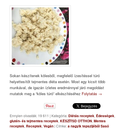
Sokan készítenek kölesből, megfelelő ízesítéssel túró
helyettesítőt tejmentes diéta esetén. Most egy kicsit több
munkával, de igazán ízletes eredménnyel járó megoldást
mutatok meg a “köles túró” elkészítéséhez
Folytatás
→
Ennyien olvasták: 19 611
|
Kategória:
Diétás receptek
,
Édességek
,
glutén- és tejmentes receptek
,
KÉSZÍTSD OTTHON
,
Mentes
receptek
,
Receptek
,
Vegán
|
Címke:
a nagyik tepszijéből Sasó