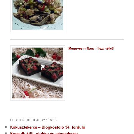
Meggyes mákos – liszt nélkül
LEGUTÓBBI BEJEGYZÉSEK
Kókusztekercs – Blogkóstoló 34. forduló
Kossuth kifli, glutén- és tejmentesen