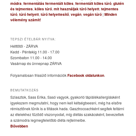
módra
,
fermentálás fermentált köles
,
fermentált köles túró
,
glutén
és tejmentes
,
köles túró
,
mit használjak túró helyett
,
tejmentes
túró
,
túró helyett
,
túró helyettesítő
,
vegán
,
vegán túró
|
Minden
vélemény számít!
TEPSZI ÉTELBÁR NYITVA:
Hétfőtől - ZÁRVA
Kedd - Péntekig 11.00 - 17.00
Szombaton 11.00 - 14.00
Vasárnap és ünnepnap ZÁRVA
Folyamatosan frissülő információk
Facebook oldalunkon
.
BEMUTATKOZÁS
Sziasztok, Sass Erika, Sasó vagyok, gyakorló táplálékallergiásként
igyekszem megmutatni, hogy nem kell kétségbeesni, még ha elsőre
rémisztőnek tűnik is a tiltások hada. Gasztrocoachként segítek feltárni
az ételekhez fűződő viszonyodat, míg diétás szakácsként, bevezetlek
a számodra legmegfelelőbb diéta rejtelmeibe.
Bővebben