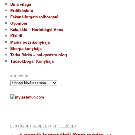
Dina világa
Erdőkóstoló
Fakanálforgató tollforgató
Gyömbér
Kakukkfű – Hortobágyi Anna
Kisildi
Marka boszikonyhája
Sherpa konyhája
Tarka Bárka – hal-gasztro-blog
TücsökBogár Konyhája
ARCHÍVUM
A
r
c
h
í
v
u
m
LEGTÖBBET KERESETT KIFEJEZÉSEK
a nagyik tepszijéből Sasó módra