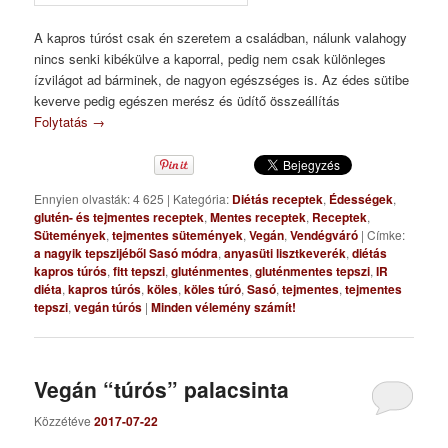
A kapros túróst csak én szeretem a családban, nálunk valahogy
nincs senki kibékülve a kaporral, pedig nem csak különleges
ízvilágot ad bárminek, de nagyon egészséges is. Az édes sütibe
keverve pedig egészen merész és üdítő összeállítás
Folytatás
→
Ennyien olvasták: 4 625
|
Kategória:
Diétás receptek
,
Édességek
,
glutén- és tejmentes receptek
,
Mentes receptek
,
Receptek
,
Sütemények
,
tejmentes sütemények
,
Vegán
,
Vendégváró
|
Címke:
a nagyik tepszijéből Sasó módra
,
anyasüti lisztkeverék
,
diétás
kapros túrós
,
fitt tepszi
,
gluténmentes
,
gluténmentes tepszi
,
IR
diéta
,
kapros túrós
,
köles
,
köles túró
,
Sasó
,
tejmentes
,
tejmentes
tepszi
,
vegán túrós
|
Minden vélemény számít!
Vegán “túrós” palacsinta
Közzétéve
2017-07-22