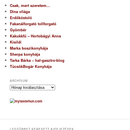
Csak, mert szeretem…
Dina világa
Erdőkóstoló
Fakanálforgató tollforgató
Gyömbér
Kakukkfű – Hortobágyi Anna
Kisildi
Marka boszikonyhája
Sherpa konyhája
Tarka Bárka – hal-gasztro-blog
TücsökBogár Konyhája
ARCHÍVUM
A
r
c
h
í
v
u
m
LEGTÖBBET KERESETT KIFEJEZÉSEK