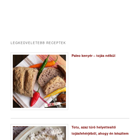
LEGKEDVELETEBB RECEPTEK
Paleo kenyér – tojás nélkül
Totu, azaz túró helyettesítő
tojásfehérjéből, ahogy én készítem