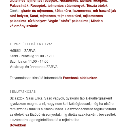
glutén- és tejmentes receptek
,
Húsmentes
,
Mentes receptek
,
Palacsinták
,
Receptek
,
tejmentes sütemények
,
Tészta ételek
|
Címke:
glutén és tejmentes
,
köles túró
,
lisztmentes
,
mit használjak
túró helyett
,
Sasó
,
tejmentes
,
tejmentes túró
,
tojásmentes
palacsinta
,
túró helyett
,
Vegán "túrós" palacsinta
|
Minden
vélemény számít!
TEPSZI ÉTELBÁR NYITVA:
Hétfőtől - ZÁRVA
Kedd - Péntekig 11.00 - 17.00
Szombaton 11.00 - 14.00
Vasárnap és ünnepnap ZÁRVA
Folyamatosan frissülő információk
Facebook oldalunkon
.
BEMUTATKOZÁS
Sziasztok, Sass Erika, Sasó vagyok, gyakorló táplálékallergiásként
igyekszem megmutatni, hogy nem kell kétségbeesni, még ha elsőre
rémisztőnek tűnik is a tiltások hada. Gasztrocoachként segítek feltárni
az ételekhez fűződő viszonyodat, míg diétás szakácsként, bevezetlek
a számodra legmegfelelőbb diéta rejtelmeibe.
Bővebben