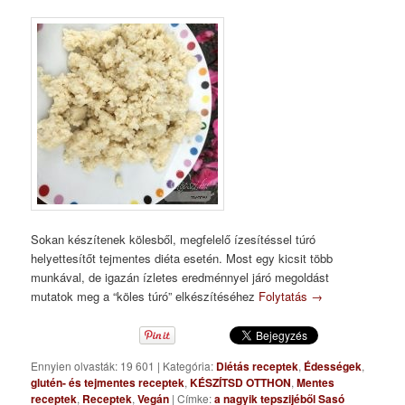
Sokan készítenek kölesből, megfelelő ízesítéssel túró
helyettesítőt tejmentes diéta esetén. Most egy kicsit több
munkával, de igazán ízletes eredménnyel járó megoldást
mutatok meg a “köles túró” elkészítéséhez
Folytatás
→
Ennyien olvasták: 19 601
|
Kategória:
Diétás receptek
,
Édességek
,
glutén- és tejmentes receptek
,
KÉSZÍTSD OTTHON
,
Mentes
receptek
,
Receptek
,
Vegán
|
Címke:
a nagyik tepszijéből Sasó