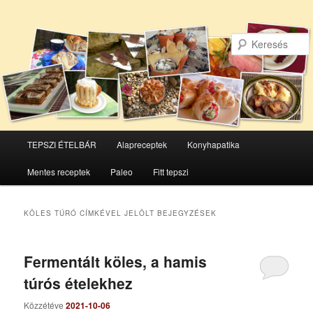
Főmenü
TEPSZI ÉTELBÁR
Alapreceptek
Konyhapatika
Tovább
Tovább
Mentes receptek
Paleo
Fitt tepszi
az
a
elsődleges
másodlagos
KÖLES TÚRÓ
CÍMKÉVEL JELÖLT BEJEGYZÉSEK
tartalomra
tartalomra
Fermentált köles, a hamis
túrós ételekhez
Közzétéve
2021-10-06