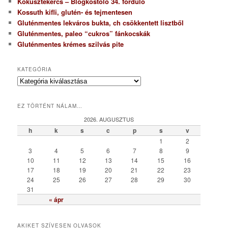
Kókusztekercs – Blogkóstoló 34. forduló
Kossuth kifli, glutén- és tejmentesen
Gluténmentes lekváros bukta, ch csökkentett lisztből
Gluténmentes, paleo “cukros” fánkocskák
Gluténmentes krémes szilvás pite
KATEGÓRIA
K
a
t
EZ TÖRTÉNT NÁLAM…
e
g
2026. AUGUSZTUS
ó
h
k
s
c
p
s
v
r
1
2
i
3
4
5
6
7
8
9
a
10
11
12
13
14
15
16
17
18
19
20
21
22
23
24
25
26
27
28
29
30
31
« ápr
AKIKET SZÍVESEN OLVASOK