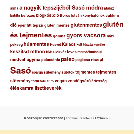
a nagyik tepszijéből Sasó módra
ataisz
alma
blogkóstoló
befőzés
cukkini
Boros István konyhafőnök
batáta
glutén
gluténmentes
dió
eper
fitt tepszi
glutén mentes
és tejmentes
gyors vacsora
gomba
házi
húsmentes
Kalács
pékség
Húsvét
kelt tészta
kenőke
készítsd otthon
lekvár
leves
maradéktalanul
köles
paleo
medvehagyma
recept
palacsinta
pogácsa
Sasó
tejmentes
tejmentes
sütemény
spárga
sütőtök
sütemény
vegán
vendégváró
édesség
torta
totu
túró
éléskamra lisztkeverék
Köszönjük WordPress! |
Fordítás:
DjZoNe
és
FYGureout