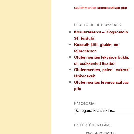
Gluténmentes krémes szilvás pite
LEGUTÓBBI BEJEGYZÉSEK
Kókusztekercs – Blogkóstoló
34. forduló
Kossuth kifli, glutén- és
tejmentesen
Gluténmentes lekváros bukta,
ch csökkentett lisztből
Gluténmentes, paleo “cukros”
fánkocskák
Gluténmentes krémes szilvás
pite
KATEGÓRIA
K
a
t
EZ TÖRTÉNT NÁLAM…
e
g
2026. AUGUSZTUS