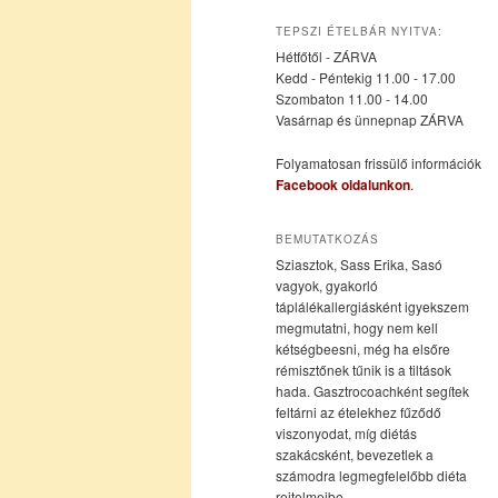
az
a
TEPSZI ÉTELBÁR NYITVA:
Hétfőtől - ZÁRVA
elsődleges
másodlagos
Kedd - Péntekig 11.00 - 17.00
Szombaton 11.00 - 14.00
Vasárnap és ünnepnap ZÁRVA
tartalomra
tartalomra
Folyamatosan frissülő információk
Facebook oldalunkon
.
BEMUTATKOZÁS
Sziasztok, Sass Erika, Sasó
vagyok, gyakorló
táplálékallergiásként igyekszem
megmutatni, hogy nem kell
kétségbeesni, még ha elsőre
rémisztőnek tűnik is a tiltások
hada. Gasztrocoachként segítek
feltárni az ételekhez fűződő
viszonyodat, míg diétás
szakácsként, bevezetlek a
számodra legmegfelelőbb diéta
rejtelmeibe.