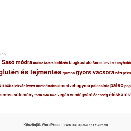
SEK
ől Sasó módra
blogkóstoló
ataisz
befőzés
Boros István konyhafő
batáta
glutén és tejmentes
gyors vacsora
gomba
házi pék
paleo
on
medvehagyma
lekvár
leves
palacsinta
pog
maradéktalanul
köles
éléskamra
mentes sütemény
vegán
vendégváró
édesség
torta
totu
túró
Köszönjük WordPress! |
Fordítás:
DjZoNe
és
FYGureout