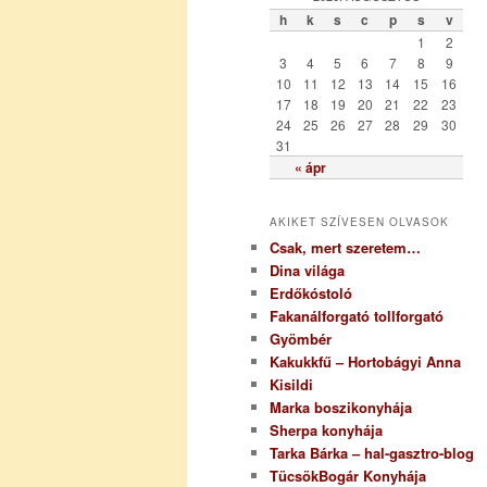
ó
h
k
s
c
p
s
v
r
1
2
i
3
4
5
6
7
8
9
a
10
11
12
13
14
15
16
17
18
19
20
21
22
23
24
25
26
27
28
29
30
31
« ápr
AKIKET SZÍVESEN OLVASOK
Csak, mert szeretem…
Dina világa
Erdőkóstoló
Fakanálforgató tollforgató
Gyömbér
Kakukkfű – Hortobágyi Anna
Kisildi
Marka boszikonyhája
Sherpa konyhája
Tarka Bárka – hal-gasztro-blog
TücsökBogár Konyhája