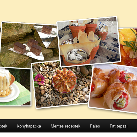
ptek
Konyhapatika
Mentes receptek
Paleo
Fitt tepszi