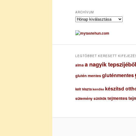
ARCHÍVUM
A
r
c
h
í
v
u
LEGTÖBBET KERESETT KIFEJEZÉ
m
a nagyik tepszijéb
alma
gluténmentes
glutén mentes
készítsd otth
kelt tészta
kenőke
tejmentes
tej
sütemény
sütőtök