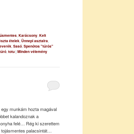
úsmentes
,
Karácsony
,
Kelt
észta ételek
,
Ünnepi asztalra
,
keverék
,
Sasó
,
Spenótos "túrós"
túró
,
totu
|
Minden vélemény
és egy munkám hozta magával
többet kalandoznak a
konyha felé… Rég ki szerettem
és tojásmentes palacsintát…