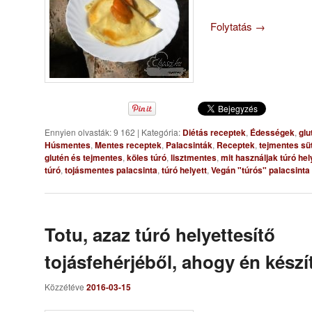
Folytatás
→
Ennyien olvasták: 9 162
|
Kategória:
Diétás receptek
,
Édességek
,
glu
Húsmentes
,
Mentes receptek
,
Palacsinták
,
Receptek
,
tejmentes s
glutén és tejmentes
,
köles túró
,
lisztmentes
,
mit használjak túró hel
túró
,
tojásmentes palacsinta
,
túró helyett
,
Vegán "túrós" palacsinta
Totu, azaz túró helyettesítő
tojásfehérjéből, ahogy én kész
Közzétéve
2016-03-15