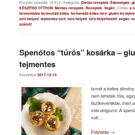
Ennyien olvasták: 19 613
|
Kategória:
Diétás receptek
,
Édességek
,
gl
KÉSZÍTSD OTTHON
,
Mentes receptek
,
Receptek
,
Vegán
|
Címke:
a n
fermentálás fermentált köles
,
fermentált köles túró
,
glutén és tejm
túró helyett
,
tejmentes túró
,
túró helyett
,
túró helyettesítő
,
vegán
,
ve
számít!
Spenótos “túrós” kosárka – glu
tejmentes
Közzétéve
2017-12-13
Ismét a keltes élmény 
nem tehetek róla, egy
lisztkeverékbe, mert 
vele dolgozni. A spen
volt…
Folytatás
→