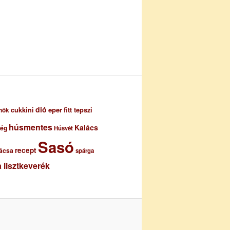
dió
eper
cukkini
fitt tepszi
nök
húsmentes
Kalács
ség
Húsvét
Sasó
recept
ácsa
spárga
 lisztkeverék