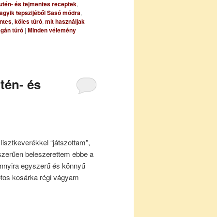
utén- és tejmentes receptek
,
agyik tepszijéből Sasó módra
,
entes
,
köles túró
,
mit használjak
gán túró
|
Minden vélemény
tén- és
lisztkeverékkel “játszottam”,
szerűen beleszerettem ebbe a
annyira egyszerű és könnyű
ótos kosárka régi vágyam