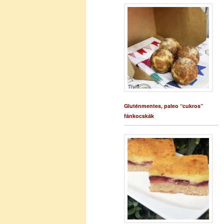
Gluténmentes, paleo “cukros”
fánkocskák