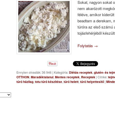
Sokat, nagyon sokat o
nem akarózott megkós
féléve, amikor kiderült 
beadtam a derekam, m
túróra az első számú a
tojásfehérjéből készült
Folytatás
→
Ennyien olvasták: 36 946
|
Kategória:
Diétás receptek
,
glutén- és te
OTTHON
,
Maradéktalanul
,
Mentes receptek
,
Receptek
|
Címke:
tejm
túró házilag
,
totu túró készítése
,
túró helett
,
túró helyettesítő
|
Minde