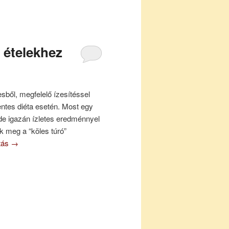
 ételekhez
sből, megfelelő ízesítéssel
mentes diéta esetén. Most egy
 de igazán ízletes eredménnyel
k meg a “köles túró”
atás
→