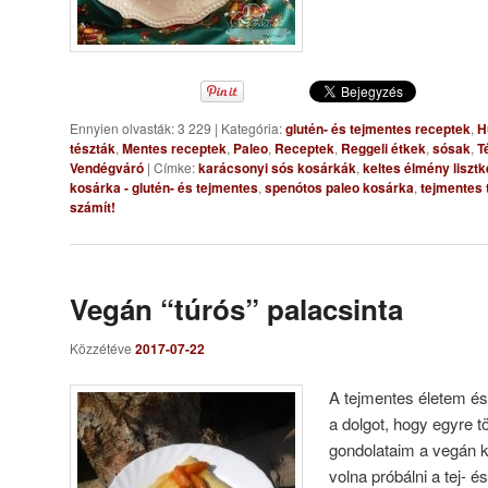
Ennyien olvasták: 3 229
|
Kategória:
glutén- és tejmentes receptek
,
H
tészták
,
Mentes receptek
,
Paleo
,
Receptek
,
Reggeli étkek
,
sósak
,
T
Vendégváró
|
Címke:
karácsonyi sós kosárkák
,
keltes élmény liszt
kosárka - glutén- és tejmentes
,
spenótos paleo kosárka
,
tejmentes 
számít!
Vegán “túrós” palacsinta
Közzétéve
2017-07-22
A tejmentes életem 
a dolgot, hogy egyre 
gondolataim a vegán 
volna próbálni a tej- 