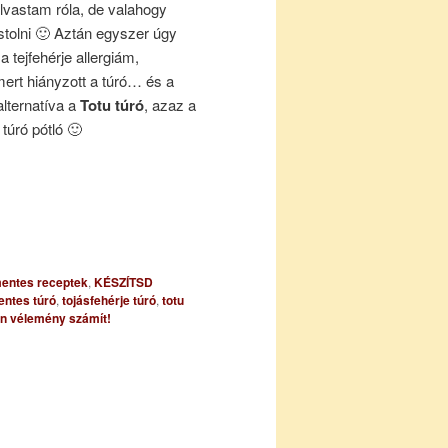
lvastam róla, de valahogy
tolni 🙂 Aztán egyszer úgy
a tejfehérje allergiám,
ert hiányzott a túró… és a
lternatíva a
Totu túró
, azaz a
 túró pótló 🙂
jmentes receptek
,
KÉSZÍTSD
entes túró
,
tojásfehérje túró
,
totu
n vélemény számít!