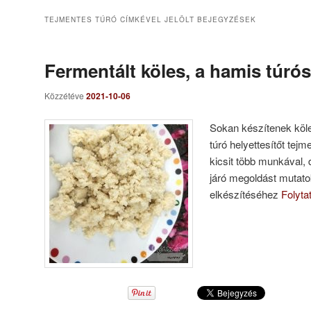
TEJMENTES TÚRÓ
CÍMKÉVEL JELÖLT BEJEGYZÉSEK
Fermentált köles, a hamis túrós
Közzétéve
2021-10-06
Sokan készítenek köle
túró helyettesítőt tej
kicsit több munkával,
járó megoldást mutato
elkészítéséhez
Folyt