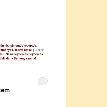
tén- és tejmentes receptek
,
ütemények
,
Tészta ételek
|
Címke:
yett
,
Sasó
,
tejmentes
,
tejmentes
|
Minden vélemény számít!
ítem