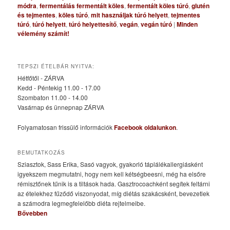
módra
,
fermentálás fermentált köles
,
fermentált köles túró
,
glutén
és tejmentes
,
köles túró
,
mit használjak túró helyett
,
tejmentes
túró
,
túró helyett
,
túró helyettesítő
,
vegán
,
vegán túró
|
Minden
vélemény számít!
TEPSZI ÉTELBÁR NYITVA:
Hétfőtől - ZÁRVA
Kedd - Péntekig 11.00 - 17.00
Szombaton 11.00 - 14.00
Vasárnap és ünnepnap ZÁRVA
Folyamatosan frissülő információk
Facebook oldalunkon
.
BEMUTATKOZÁS
Sziasztok, Sass Erika, Sasó vagyok, gyakorló táplálékallergiásként
igyekszem megmutatni, hogy nem kell kétségbeesni, még ha elsőre
rémisztőnek tűnik is a tiltások hada. Gasztrocoachként segítek feltárni
az ételekhez fűződő viszonyodat, míg diétás szakácsként, bevezetlek
a számodra legmegfelelőbb diéta rejtelmeibe.
Bővebben