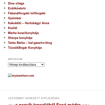
Dina világa
Erdőkóstoló
Fakanálforgató tollforgató
Gyömbér
Kakukkfű – Hortobágyi Anna
Kisildi
Marka boszikonyhája
Sherpa konyhája
Tarka Bárka – hal-gasztro-blog
TücsökBogár Konyhája
ARCHÍVUM
A
r
c
h
í
v
u
m
LEGTÖBBET KERESETT KIFEJEZÉSEK
a nagyik tepszijéből Sasó módra