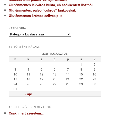
Gluténmentes lekváros bukta, ch csökkentett lisztből
Gluténmentes, paleo “cukros” fánkocskák
Gluténmentes krémes szilvás pite
KATEGÓRIA
K
a
t
EZ TÖRTÉNT NÁLAM…
e
g
2026. AUGUSZTUS
ó
h
k
s
c
p
s
v
r
1
2
i
3
4
5
6
7
8
9
a
10
11
12
13
14
15
16
17
18
19
20
21
22
23
24
25
26
27
28
29
30
31
« ápr
AKIKET SZÍVESEN OLVASOK
Csak, mert szeretem…