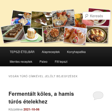
Főmenü
TEPSZI ÉTELBÁR
Alapreceptek
Konyhapatika
Tovább
Tovább
Mentes receptek
Paleo
Fitt tepszi
az
a
elsődleges
másodlagos
VEGÁN TÚRÓ
CÍMKÉVEL JELÖLT BEJEGYZÉSEK
tartalomra
tartalomra
Fermentált köles, a hamis
túrós ételekhez
Közzétéve
2021-10-06