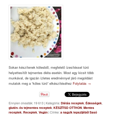
Sokan készítenek kölesből, megfelelő ízesítéssel túró
helyettesítőt tejmentes diéta esetén. Most egy kicsit több
munkával, de igazán ízletes eredménnyel járó megoldást
mutatok meg a “köles túró” elkészítéséhez
Folytatás
→
Ennyien olvasták: 19 613
|
Kategória:
Diétás receptek
,
Édességek
,
glutén- és tejmentes receptek
,
KÉSZÍTSD OTTHON
,
Mentes
receptek
,
Receptek
,
Vegán
|
Címke:
a nagyik tepszijéből Sasó