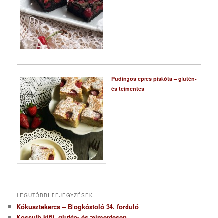
Pudingos epres piskóta – glutén-
és tejmentes
LEGUTÓBBI BEJEGYZÉSEK
Kókusztekercs – Blogkóstoló 34. forduló
Kossuth kifli, glutén- és tejmentesen