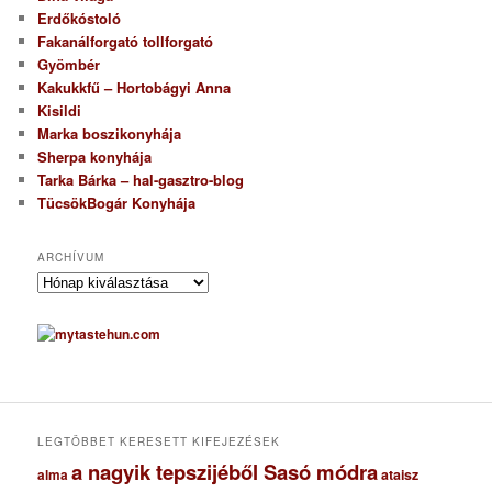
Erdőkóstoló
Fakanálforgató tollforgató
Gyömbér
Kakukkfű – Hortobágyi Anna
Kisildi
Marka boszikonyhája
Sherpa konyhája
Tarka Bárka – hal-gasztro-blog
TücsökBogár Konyhája
ARCHÍVUM
A
r
c
h
í
v
u
m
LEGTÖBBET KERESETT KIFEJEZÉSEK
a nagyik tepszijéből Sasó módra
ataisz
alma