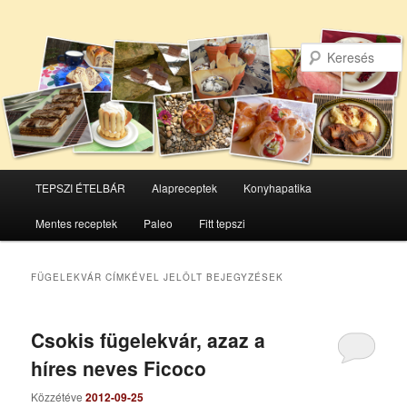
Főmenü
TEPSZI ÉTELBÁR
Alapreceptek
Konyhapatika
Tovább
Tovább
Mentes receptek
Paleo
Fitt tepszi
az
a
elsődleges
másodlagos
FÜGELEKVÁR
CÍMKÉVEL JELÖLT BEJEGYZÉSEK
tartalomra
tartalomra
Csokis fügelekvár, azaz a
híres neves Ficoco
Közzétéve
2012-09-25