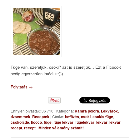
Füge van, szeretjük, csoki? azt is szeretjük… Ezt a Ficoco-t
pedig egyszerűen imádjuk:)))
Folytatás
→
Ennyien olvasták: 36 710
|
Kategória:
Kamra polcra
,
Lekvárok,
dzsemmek
,
Receptek
|
Címke:
befőzés
,
csoki
,
csokis füge
,
csokoládé
,
ficoco
,
füge
,
füge lekvár
,
fügelekvár
,
lekvár
,
lekvár
recept
,
recept
|
Minden vélemény számít!