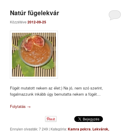
Natúr fügelekvár
Közzétéve
2012-09-25
Fügét mutatott nekem az élet:) Na jó, nem szó szerint,
fogalmazzunk inkább úgy bemutatta nekem a fügét…
Folytatás
→
Ennyien olvasták: 7 249
|
Kategória:
Kamra polcra
,
Lekvárok,