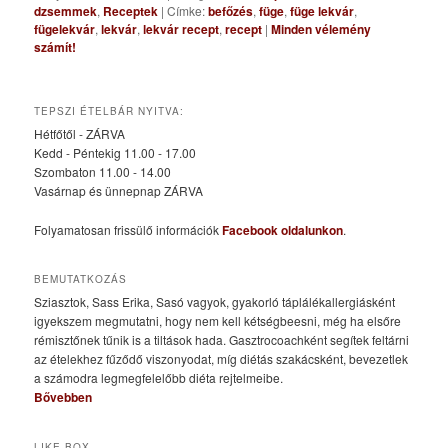
dzsemmek
,
Receptek
|
Címke:
befőzés
,
füge
,
füge lekvár
,
fügelekvár
,
lekvár
,
lekvár recept
,
recept
|
Minden vélemény
számít!
TEPSZI ÉTELBÁR NYITVA:
Hétfőtől - ZÁRVA
Kedd - Péntekig 11.00 - 17.00
Szombaton 11.00 - 14.00
Vasárnap és ünnepnap ZÁRVA
Folyamatosan frissülő információk
Facebook oldalunkon
.
BEMUTATKOZÁS
Sziasztok, Sass Erika, Sasó vagyok, gyakorló táplálékallergiásként
igyekszem megmutatni, hogy nem kell kétségbeesni, még ha elsőre
rémisztőnek tűnik is a tiltások hada. Gasztrocoachként segítek feltárni
az ételekhez fűződő viszonyodat, míg diétás szakácsként, bevezetlek
a számodra legmegfelelőbb diéta rejtelmeibe.
Bővebben
LIKE BOX