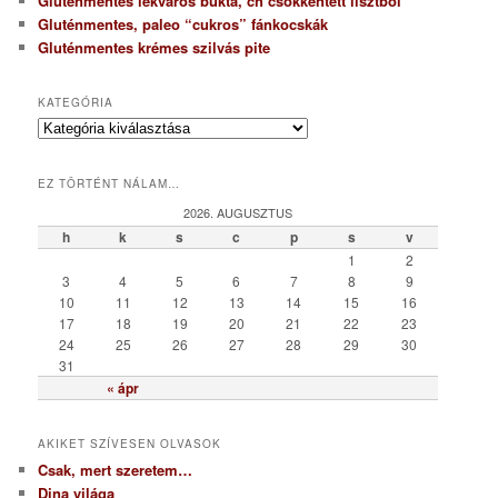
Gluténmentes lekváros bukta, ch csökkentett lisztből
Gluténmentes, paleo “cukros” fánkocskák
Gluténmentes krémes szilvás pite
KATEGÓRIA
K
a
t
EZ TÖRTÉNT NÁLAM…
e
g
2026. AUGUSZTUS
ó
h
k
s
c
p
s
v
r
1
2
i
3
4
5
6
7
8
9
a
10
11
12
13
14
15
16
17
18
19
20
21
22
23
24
25
26
27
28
29
30
31
« ápr
AKIKET SZÍVESEN OLVASOK
Csak, mert szeretem…
Dina világa