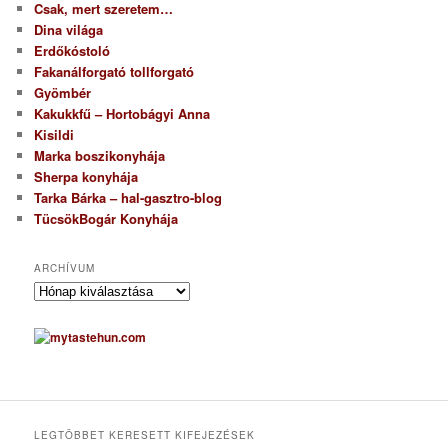
Csak, mert szeretem…
Dina világa
Erdőkóstoló
Fakanálforgató tollforgató
Gyömbér
Kakukkfű – Hortobágyi Anna
Kisildi
Marka boszikonyhája
Sherpa konyhája
Tarka Bárka – hal-gasztro-blog
TücsökBogár Konyhája
ARCHÍVUM
A
r
c
h
í
v
u
m
LEGTÖBBET KERESETT KIFEJEZÉSEK