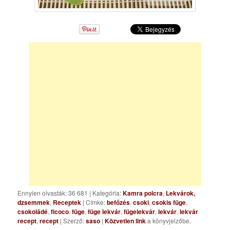
Ennyien olvasták: 36 681
|
Kategória:
Kamra polcra
,
Lekvárok,
dzsemmek
,
Receptek
| Címke:
befőzés
,
csoki
,
csokis füge
,
csokoládé
,
ficoco
,
füge
,
füge lekvár
,
fügelekvár
,
lekvár
,
lekvár
recept
,
recept
| Szerző:
saso
|
Közvetlen link
a könyvjelzőbe.