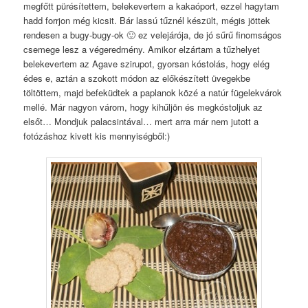
megfőtt pürésítettem, belekevertem a kakaóport, ezzel hagytam
hadd forrjon még kicsit. Bár lassú tűznél készült, mégis jöttek
rendesen a bugy-bugy-ok 🙂 ez velejárója, de jó sűrű finomságos
csemege lesz a végeredmény. Amikor elzártam a tűzhelyet
belekevertem az Agave szirupot, gyorsan kóstolás, hogy elég
édes e, aztán a szokott módon az előkészített üvegekbe
töltöttem, majd befeküdtek a paplanok közé a natúr fügelekvárok
mellé. Már nagyon várom, hogy kihűljön és megkóstoljuk az
elsőt… Mondjuk palacsintával… mert arra már nem jutott a
fotózáshoz kivett kis mennyiségből:)