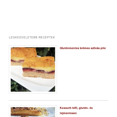
LEGKEDVELETEBB RECEPTEK
Gluténmentes krémes szilvás pite
Kossuth kifli, glutén- és
tejmentesen