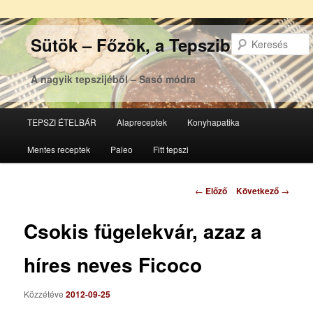
Sütök – Főzök, a Tepsziből
A nagyik tepszijéből – Sasó módra
Főmenü
TEPSZI ÉTELBÁR
Alapreceptek
Konyhapatika
Tovább
Tovább
Mentes receptek
Paleo
Fitt tepszi
az
a
elsődleges
másodlagos
Bejegyzés
←
Előző
Következő
→
navigáció
tartalomra
tartalomra
Csokis fügelekvár, azaz a
híres neves Ficoco
Közzétéve
2012-09-25