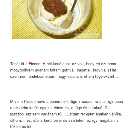
Tehát itt a
Ficoco
. A bökkenő csak az volt, hogy én ezt anno
mogyorókrém gyanánt faltam gofrival, bagettel, fagyival:) Hát
ezért nem emlékezhettem, hogy valaha is ettem fügelekvárt…
Mivel a Ficoco neve a benne rejlő füge + cacao -ra utal, így ebbe
a lekvárba került egy kis édesítés, a füge és a kakaó. De
igazából ezt sem variáltam túl… Láttam receptet amiben vanília,
citrom, méz, stb is kerül bele, de szerintem ez így magában is
tökéletes lett.