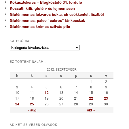
Kókusztekercs – Blogkóstoló 34. forduló
Kossuth kifli, glutén- és tejmentesen
Gluténmentes lekváros bukta, ch csökkentett lisztből
Gluténmentes, paleo “cukros” fánkocskák
Gluténmentes krémes szilvás pite
KATEGÓRIA
K
a
t
EZ TÖRTÉNT NÁLAM…
e
g
2012. SZEPTEMBER
ó
h
k
s
c
p
s
v
r
1
2
i
3
4
5
6
7
8
9
a
10
11
12
13
14
15
16
17
18
19
20
21
22
23
24
25
26
27
28
29
30
« aug
okt »
AKIKET SZÍVESEN OLVASOK