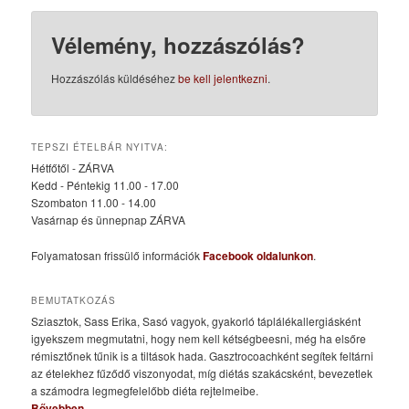
Vélemény, hozzászólás?
Hozzászólás küldéséhez
be kell jelentkezni
.
TEPSZI ÉTELBÁR NYITVA:
Hétfőtől - ZÁRVA
Kedd - Péntekig 11.00 - 17.00
Szombaton 11.00 - 14.00
Vasárnap és ünnepnap ZÁRVA
Folyamatosan frissülő információk
Facebook oldalunkon
.
BEMUTATKOZÁS
Sziasztok, Sass Erika, Sasó vagyok, gyakorló táplálékallergiásként
igyekszem megmutatni, hogy nem kell kétségbeesni, még ha elsőre
rémisztőnek tűnik is a tiltások hada. Gasztrocoachként segítek feltárni
az ételekhez fűződő viszonyodat, míg diétás szakácsként, bevezetlek
a számodra legmegfelelőbb diéta rejtelmeibe.
Bővebben