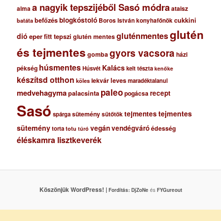
a nagyik tepszijéből Sasó módra
ataisz
alma
blogkóstoló
befőzés
cukkini
Boros István konyhafőnök
batáta
glutén
gluténmentes
dió
eper
fitt tepszi
glutén mentes
és tejmentes
gyors vacsora
gomba
házi
húsmentes
Kalács
pékség
Húsvét
kelt tészta
kenőke
készítsd otthon
lekvár
leves
maradéktalanul
köles
paleo
medvehagyma
recept
palacsinta
pogácsa
Sasó
tejmentes
tejmentes
sütemény
spárga
sütőtök
sütemény
vegán
vendégváró
édesség
torta
totu
túró
éléskamra lisztkeverék
Köszönjük WordPress! |
Fordítás:
DjZoNe
és
FYGureout