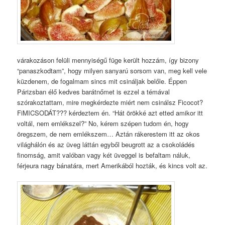
várakozáson felüli mennyiségű füge került hozzám, így bizony
“panaszkodtam”, hogy milyen sanyarú sorsom van, meg kell vele
küzdenem, de fogalmam sincs mit csináljak belőle. Éppen
Párizsban élő kedves barátnőmet is ezzel a témával
szórakoztattam, mire megkérdezte miért nem csinálsz Ficocot?
FiMICSODÁT??? kérdeztem én. “Hát örökké azt etted amikor itt
voltál, nem emlékszel?” No, kérem szépen tudom én, hogy
öregszem, de nem emlékszem… Aztán rákerestem itt az okos
világhálón és az üveg láttán egyből beugrott az a csokoládés
finomság, amit valóban vagy két üveggel is befaltam náluk,
férjeura nagy bánatára, mert Amerikából hozták, és kincs volt az.