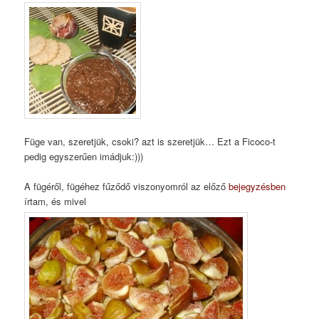
Füge van, szeretjük, csoki? azt is szeretjük… Ezt a Ficoco-t
pedig egyszerűen imádjuk:)))
A fügéről, fügéhez fűződő viszonyomról az előző
bejegyzésben
írtam, és mivel