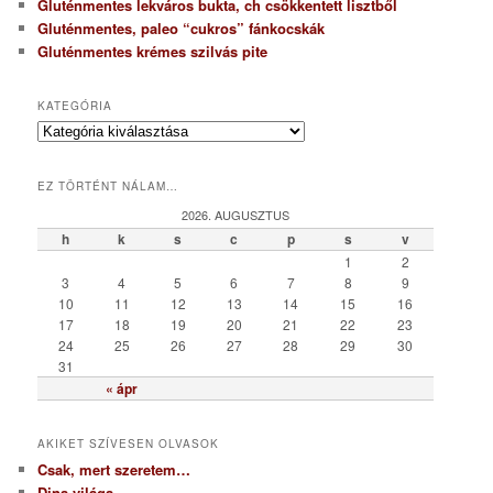
Gluténmentes lekváros bukta, ch csökkentett lisztből
Gluténmentes, paleo “cukros” fánkocskák
Gluténmentes krémes szilvás pite
KATEGÓRIA
K
a
t
EZ TÖRTÉNT NÁLAM…
e
g
2026. AUGUSZTUS
ó
h
k
s
c
p
s
v
r
1
2
i
3
4
5
6
7
8
9
a
10
11
12
13
14
15
16
17
18
19
20
21
22
23
24
25
26
27
28
29
30
31
« ápr
AKIKET SZÍVESEN OLVASOK
Csak, mert szeretem…
Dina világa