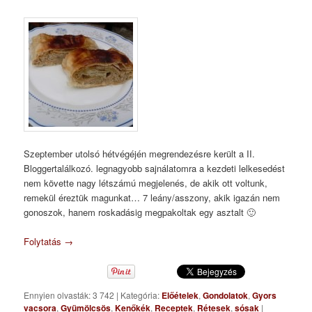
Szeptember utolsó hétvégéjén megrendezésre került a II.
Bloggertalálkozó. legnagyobb sajnálatomra a kezdeti lelkesedést
nem követte nagy létszámú megjelenés, de akik ott voltunk,
remekül éreztük magunkat… 7 leány/asszony, akik igazán nem
gonoszok, hanem roskadásig megpakoltak egy asztalt 🙂
Folytatás
→
Ennyien olvasták: 3 742
|
Kategória:
Előételek
,
Gondolatok
,
Gyors
vacsora
,
Gyümölcsös
,
Kenőkék
,
Receptek
,
Rétesek
,
sósak
|