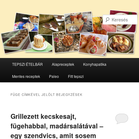
Főmenü
TEPSZI ÉTELBÁR
Alapreceptek
Konyhapatika
Tovább
Tovább
Mentes receptek
Paleo
Fitt tepszi
az
a
elsődleges
másodlagos
FÜGE
CÍMKÉVEL JELÖLT BEJEGYZÉSEK
tartalomra
tartalomra
Grillezett kecskesajt,
fügehabbal, madársalátával –
egy szendvics, amit sosem