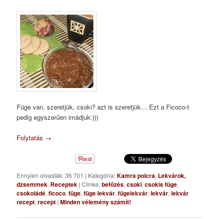
Füge van, szeretjük, csoki? azt is szeretjük… Ezt a Ficoco-t
pedig egyszerűen imádjuk:)))
Folytatás
→
Ennyien olvasták: 36 701
|
Kategória:
Kamra polcra
,
Lekvárok,
dzsemmek
,
Receptek
|
Címke:
befőzés
,
csoki
,
csokis füge
,
csokoládé
,
ficoco
,
füge
,
füge lekvár
,
fügelekvár
,
lekvár
,
lekvár
recept
,
recept
|
Minden vélemény számít!