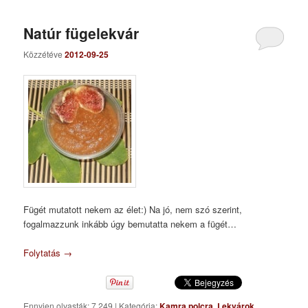
Natúr fügelekvár
Közzétéve
2012-09-25
Fügét mutatott nekem az élet:) Na jó, nem szó szerint,
fogalmazzunk inkább úgy bemutatta nekem a fügét…
Folytatás
→
Ennyien olvasták: 7 249
|
Kategória:
Kamra polcra
,
Lekvárok,