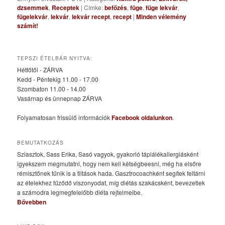
dzsemmek
,
Receptek
|
Címke:
befőzés
,
füge
,
füge lekvár
,
fügelekvár
,
lekvár
,
lekvár recept
,
recept
|
Minden vélemény
számít!
TEPSZI ÉTELBÁR NYITVA:
Hétfőtől - ZÁRVA
Kedd - Péntekig 11.00 - 17.00
Szombaton 11.00 - 14.00
Vasárnap és ünnepnap ZÁRVA
Folyamatosan frissülő információk
Facebook oldalunkon
.
BEMUTATKOZÁS
Sziasztok, Sass Erika, Sasó vagyok, gyakorló táplálékallergiásként
igyekszem megmutatni, hogy nem kell kétségbeesni, még ha elsőre
rémisztőnek tűnik is a tiltások hada. Gasztrocoachként segítek feltárni
az ételekhez fűződő viszonyodat, míg diétás szakácsként, bevezetlek
a számodra legmegfelelőbb diéta rejtelmeibe.
Bővebben