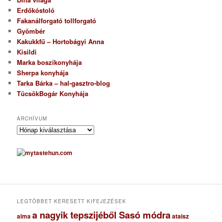
Erdőkóstoló
Fakanálforgató tollforgató
Gyömbér
Kakukkfű – Hortobágyi Anna
Kisildi
Marka boszikonyhája
Sherpa konyhája
Tarka Bárka – hal-gasztro-blog
TücsökBogár Konyhája
ARCHÍVUM
A
r
c
h
í
v
u
m
LEGTÖBBET KERESETT KIFEJEZÉSEK
a nagyik tepszijéből Sasó módra
ataisz
alma