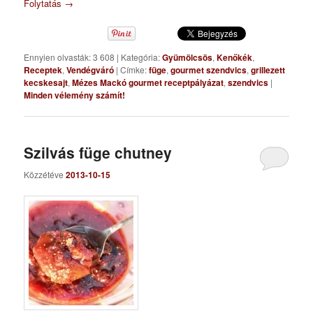
Folytatás
→
Ennyien olvasták: 3 608
|
Kategória:
Gyümölcsös
,
Kenőkék
,
Receptek
,
Vendégváró
|
Címke:
füge
,
gourmet szendvics
,
grillezett
kecskesajt
,
Mézes Mackó gourmet receptpályázat
,
szendvics
|
Minden vélemény számít!
Szilvás füge chutney
Közzétéve
2013-10-15