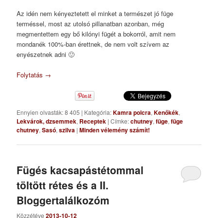
Az idén nem kényeztetett el minket a természet jó füge
terméssel, most az utolsó pillanatban azonban, még
megmentettem egy bő kilónyi fügét a bokorról, amit nem
mondanék 100%-ban érettnek, de nem volt szívem az
enyészetnek adni 🙂
Folytatás
→
Ennyien olvasták: 8 405
|
Kategória:
Kamra polcra
,
Kenőkék
,
Lekvárok, dzsemmek
,
Receptek
|
Címke:
chutney
,
füge
,
füge
chutney
,
Sasó
,
szilva
|
Minden vélemény számít!
Fügés kacsapástétommal
töltött rétes és a II.
Bloggertalálkozóm
Közzétéve
2013-10-12