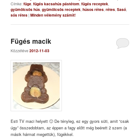
Címke:
füge
,
fügés kacsahús pástétom
,
fügés receptek
,
gyümölcsös hús
,
gyümölcsös receptek
,
húsos rétes
,
rétes
,
Sasó
,
sós rétes
|
Minden vélemény számít!
Fügés macik
Közzétéve
2012-11-03
Esti TV maci helyett 🙂 De tényleg, ez egy gyors süti, amit “csak
úgy” összedobtam, az éppen a fagy előtt még beérett 2 szem (a
másik hármat megettük), fügékkel.