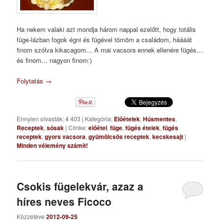
Ha nekem valaki azt mondja három nappal ezelőtt, hogy totális
füge-lázban fogok égni és fügével tömöm a családom, háááát
finom szólva kikacagom… A mai vacsora ennek ellenére fügés…
és finom… nagyon finom:)
Folytatás
→
Ennyien olvasták: 4 403
|
Kategória:
Előételek
,
Húsmentes
,
Receptek
,
sósak
|
Címke:
előétel
,
füge
,
fügés ételek
,
fügés
receptek
,
gyors vacsora
,
gyümölcsös receptek
,
kecskesajt
|
Minden vélemény számít!
Csokis fügelekvár, azaz a
híres neves Ficoco
Közzétéve
2012-09-25