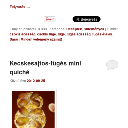
Folytatás
→
Ennyien olvasták: 3 888
|
Kategória:
Receptek
,
Sütemények
|
Címke:
csokis édesség
,
csokis füge
,
füge
,
fügés édesség
,
fügés ételek
,
Sasó
|
Minden vélemény számít!
Kecskesajtos-fügés mini
quiché
Közzétéve
2012-09-25