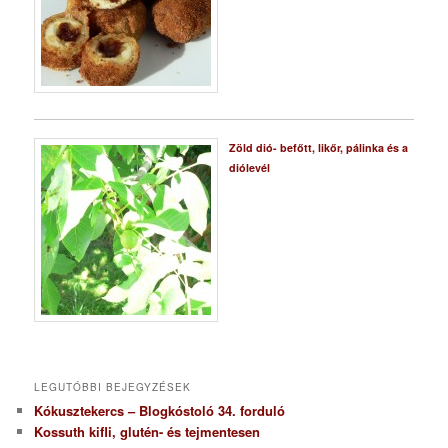
Zöld dió- befőtt, likőr, pálinka és a
diólevél
LEGUTÓBBI BEJEGYZÉSEK
Kókusztekercs – Blogkóstoló 34. forduló
Kossuth kifli, glutén- és tejmentesen