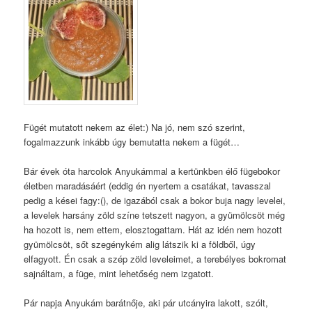
Fügét mutatott nekem az élet:) Na jó, nem szó szerint,
fogalmazzunk inkább úgy bemutatta nekem a fügét…
Bár évek óta harcolok Anyukámmal a kertünkben élő fügebokor
életben maradásáért (eddig én nyertem a csatákat, tavasszal
pedig a kései fagy:(), de igazából csak a bokor buja nagy levelei,
a levelek harsány zöld színe tetszett nagyon, a gyümölcsöt még
ha hozott is, nem ettem, elosztogattam. Hát az idén nem hozott
gyümölcsöt, sőt szegénykém alig látszik ki a földből, úgy
elfagyott. Én csak a szép zöld leveleimet, a terebélyes bokromat
sajnáltam, a füge, mint lehetőség nem izgatott.
Pár napja Anyukám barátnője, aki pár utcányira lakott, szólt,