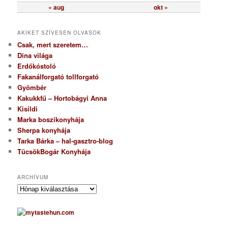
« aug
okt »
AKIKET SZÍVESEN OLVASOK
Csak, mert szeretem…
Dina világa
Erdőkóstoló
Fakanálforgató tollforgató
Gyömbér
Kakukkfű – Hortobágyi Anna
Kisildi
Marka boszikonyhája
Sherpa konyhája
Tarka Bárka – hal-gasztro-blog
TücsökBogár Konyhája
ARCHÍVUM
A
r
c
h
í