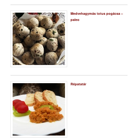
Medvehagymás totus pogácsa –
paleo
Répatatár