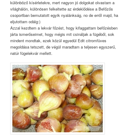
különböző kísérletekre, mert nagyon jó dolgokat olvastam a
világhálón, különösen felkeltette az érdeklődése a Befőzős
csoportban bemutatott egyik nyalánkság, no de erről majd, ha
eljutottam odáig:)
Azzal kezdtem a lekvár főzést, hogy kifaggattam befőzésben
járta ismerőseimet, hogy mégis mit csináljak a fügéből, sok
mindent mondtak, ezek közül egyedül Edit citromfüves
megoldása tetszett, de végül maradtam a teljesen egyszerű,
natúr fügelekvár mellett.