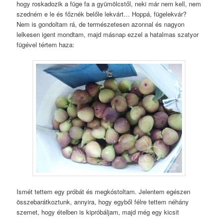
hogy roskadozik a füge fa a gyümölcstől, neki már nem kell, nem
szedném e le és főznék belőle lekvárt… Hoppá, fügelekvár?
Nem is gondoltam rá, de természetesen azonnal és nagyon
lelkesen igent mondtam, majd másnap ezzel a hatalmas szatyor
fügével tértem haza:
Ismét tettem egy próbát és megkóstoltam. Jelentem egészen
összebarátkoztunk, annyira, hogy egyből félre tettem néhány
szemet, hogy ételben is kipróbáljam, majd még egy kicsit