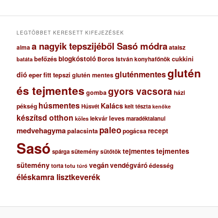
v
u
m
LEGTÖBBET KERESETT KIFEJEZÉSEK
a nagyik tepszijéből Sasó módra
ataisz
alma
blogkóstoló
befőzés
cukkini
Boros István konyhafőnök
batáta
glutén
gluténmentes
dió
eper
fitt tepszi
glutén mentes
és tejmentes
gyors vacsora
gomba
házi
húsmentes
Kalács
pékség
Húsvét
kelt tészta
kenőke
készítsd otthon
lekvár
leves
maradéktalanul
köles
paleo
medvehagyma
recept
palacsinta
pogácsa
Sasó
tejmentes
tejmentes
sütemény
spárga
sütőtök
sütemény
vegán
vendégváró
édesség
torta
totu
túró
éléskamra lisztkeverék