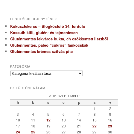
LEGUTÓBBI BEJEGYZÉSEK
Kókusztekercs – Blogkóstoló 34. forduló
Kossuth kifli, glutén- és tejmentesen
Gluténmentes lekváros bukta, ch csökkentett lisztből
Gluténmentes, paleo “cukros” fánkocskák
Gluténmentes krémes szilvás pite
KATEGÓRIA
K
a
t
EZ TÖRTÉNT NÁLAM…
e
g
2012. SZEPTEMBER
ó
h
k
s
c
p
s
v
r
1
2
i
3
4
5
6
7
8
9
a
10
11
12
13
14
15
16
17
18
19
20
21
22
23
24
25
26
27
28
29
30