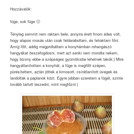
Hozzávalók:
füge, sok füge 🙂
Tényleg semmit nem raktam bele, annyira érett finom édes volt,
hogy alapos mosás után csak feldaraboltam, és felraktam főni.
Amíg főtt, addig megpróbáltam a konyhámban rohangászó
hangyákat összefogdosni, mert azt senki nem mondta nekem,
hogy bizony ebbe a szépséges gyümölcsbe lehetnek lakók:) Mire
hangyátlanítottam a konyhát, a füge is megfőtt szépen,
pürésítettem, aztán jöttek a kimosott, csírátlanított üvegek és
landoltak a paplanok közt. Egyre jobban szeretem a fügét, szinte
tovább tartott leszedni, mint megfőzni:)