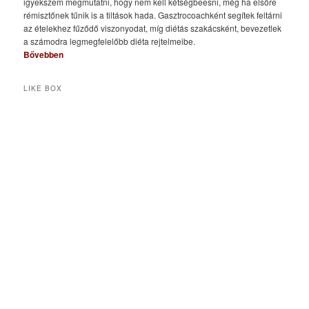
igyekszem megmutatni, hogy nem kell kétségbeesni, még ha elsőre
rémisztőnek tűnik is a tiltások hada. Gasztrocoachként segítek feltárni
az ételekhez fűződő viszonyodat, míg diétás szakácsként, bevezetlek
a számodra legmegfelelőbb diéta rejtelmeibe.
Bővebben
LIKE BOX