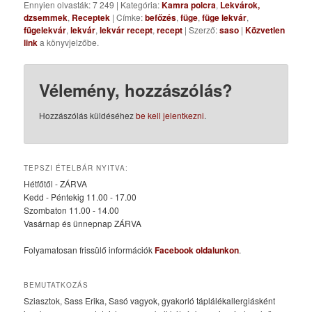
Ennyien olvasták: 7 249
|
Kategória:
Kamra polcra
,
Lekvárok,
dzsemmek
,
Receptek
| Címke:
befőzés
,
füge
,
füge lekvár
,
fügelekvár
,
lekvár
,
lekvár recept
,
recept
| Szerző:
saso
|
Közvetlen
link
a könyvjelzőbe.
Vélemény, hozzászólás?
Hozzászólás küldéséhez
be kell jelentkezni
.
TEPSZI ÉTELBÁR NYITVA:
Hétfőtől - ZÁRVA
Kedd - Péntekig 11.00 - 17.00
Szombaton 11.00 - 14.00
Vasárnap és ünnepnap ZÁRVA
Folyamatosan frissülő információk
Facebook oldalunkon
.
BEMUTATKOZÁS
Sziasztok, Sass Erika, Sasó vagyok, gyakorló táplálékallergiásként