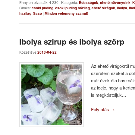
Ennyien olvasták: 4 230
|
Kategória:
Édességek
,
ehető növényeink
,
K
Címke:
csoki puding
,
csoki puding házilag
,
ehető virágok
,
ibolya
,
ibo
házilag
,
Sasó
|
Minden vélemény számít!
Ibolya szirup és ibolya szörp
Közzétéve
2013-04-22
Az ehető virágokról m
szeretem ezeket a dol
már évek óta használo
az ideje, hogy a kerte
is megkóstoljuk…
Folytatás
→