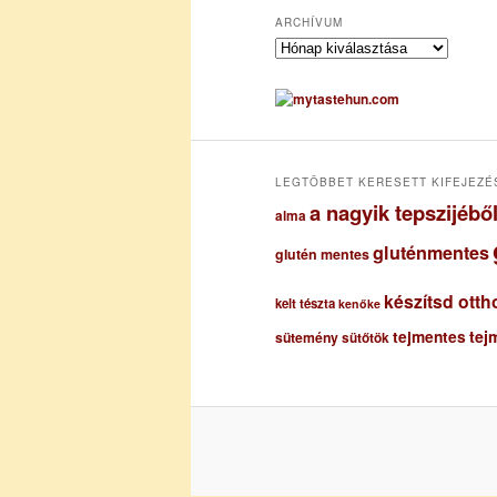
ARCHÍVUM
A
r
c
h
í
v
u
LEGTÖBBET KERESETT KIFEJEZÉ
m
a nagyik tepszijéb
alma
gluténmentes
glutén mentes
készítsd otth
kelt tészta
kenőke
tejmentes
tej
sütemény
sütőtök