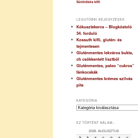
Sütőtökös kifli
LEGUTÓBBI BEJEGYZÉSEK
Kókusztekercs – Blogkóstoló
34. forduló
Kossuth kifli, glutén- és
tejmentesen
Gluténmentes lekváros bukta,
ch csökkentett lisztből
Gluténmentes, paleo “cukros”
fánkocskák
Gluténmentes krémes szilvás
pite
KATEGÓRIA
K
a
t
EZ TÖRTÉNT NÁLAM…
e
g
2026. AUGUSZTUS
ó
h
k
s
c
p
s
v