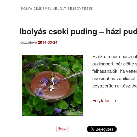
IBOLYA
CÍMKÉVEL JELÖLT BEJEGYZÉSEK
Ibolyás csoki puding – házi pu
Közzétéve
2014-03-24
Évek óta nem használ
pudingport, bár előtte
felhasználók, ha vette
csokisat és vaníliásat
egyszerűen elkészíthe
Folytatás
→