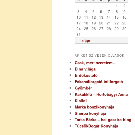
r
1
2
i
3
4
5
6
7
8
9
a
10
11
12
13
14
15
16
17
18
19
20
21
22
23
24
25
26
27
28
29
30
31
« ápr
AKIKET SZÍVESEN OLVASOK
Csak, mert szeretem…
Dina világa
Erdőkóstoló
Fakanálforgató tollforgató
Gyömbér
Kakukkfű – Hortobágyi Anna
Kisildi
Marka boszikonyhája
Sherpa konyhája
Tarka Bárka – hal-gasztro-blog
TücsökBogár Konyhája