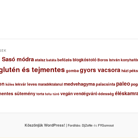
SEK
ől Sasó módra
blogkóstoló
ataisz
befőzés
Boros István konyhafő
batáta
glutén és tejmentes
gyors vacsora
gomba
házi pék
paleo
on
medvehagyma
lekvár
leves
palacsinta
pog
maradéktalanul
köles
éléskamra
mentes sütemény
vegán
vendégváró
édesség
torta
totu
túró
Köszönjük WordPress! |
Fordítás:
DjZoNe
és
FYGureout