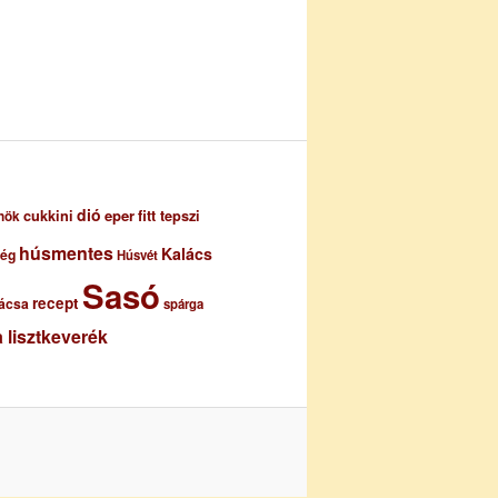
dió
eper
cukkini
fitt tepszi
nök
húsmentes
Kalács
ség
Húsvét
Sasó
recept
ácsa
spárga
 lisztkeverék