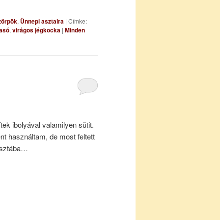
zörpök
,
Ünnepi asztalra
|
Címke:
asó
,
virágos jégkocka
|
Minden
ek ibolyával valamilyen sütit.
t használtam, de most feltett
tésztába…