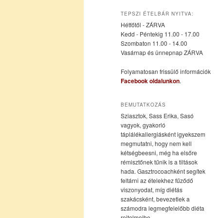
az
a
TEPSZI ÉTELBÁR NYITVA:
Hétfőtől - ZÁRVA
elsődleges
másodlagos
Kedd - Péntekig 11.00 - 17.00
Szombaton 11.00 - 14.00
Vasárnap és ünnepnap ZÁRVA
tartalomra
tartalomra
Folyamatosan frissülő információk
Facebook oldalunkon
.
BEMUTATKOZÁS
Sziasztok, Sass Erika, Sasó
vagyok, gyakorló
táplálékallergiásként igyekszem
megmutatni, hogy nem kell
kétségbeesni, még ha elsőre
rémisztőnek tűnik is a tiltások
hada. Gasztrocoachként segítek
feltárni az ételekhez fűződő
viszonyodat, míg diétás
szakácsként, bevezetlek a
számodra legmegfelelőbb diéta
rejtelmeibe.