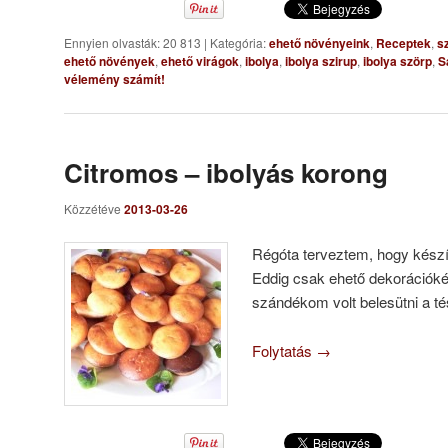
Ennyien olvasták: 20 813
|
Kategória:
ehető növényeink
,
Receptek
,
s
ehető növények
,
ehető virágok
,
ibolya
,
ibolya szirup
,
ibolya szörp
,
S
vélemény számít!
Citromos – ibolyás korong
Közzétéve
2013-03-26
Régóta terveztem, hogy készít
Eddig csak ehető dekorációkén
szándékom volt belesütni a 
Folytatás
→