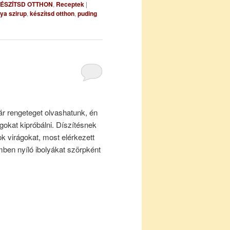
ÉSZÍTSD OTTHON
,
Receptek
|
lya szirup
,
készítsd otthon
,
puding
ár rengeteget olvashatunk, én
gokat kipróbálni. Díszítésnek
k virágokat, most elérkezett
mben nyíló ibolyákat szörpként