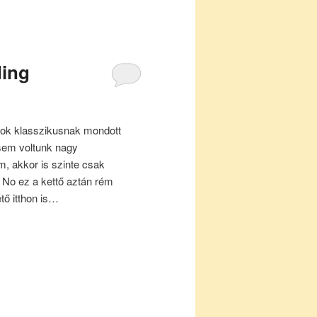
ding
ok klasszikusnak mondott
 sem voltunk nagy
m, akkor is szinte csak
. No ez a kettő aztán rém
tő itthon is…