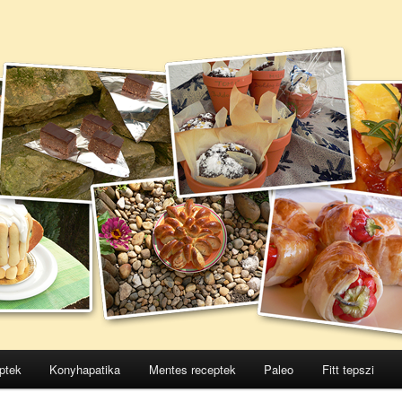
ptek
Konyhapatika
Mentes receptek
Paleo
Fitt tepszi