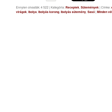
Ennyien olvasták: 4 522
|
Kategória:
Receptek
,
Sütemények
|
Címke:
virágok
,
ibolya
,
ibolyás korong
,
ibolyás sütemény
,
Sasó
|
Minden vé