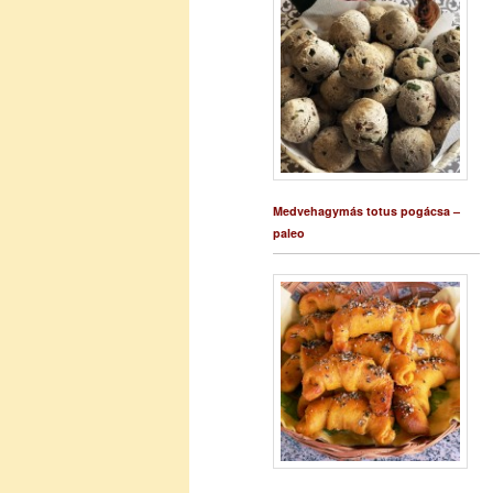
Medvehagymás totus pogácsa –
paleo