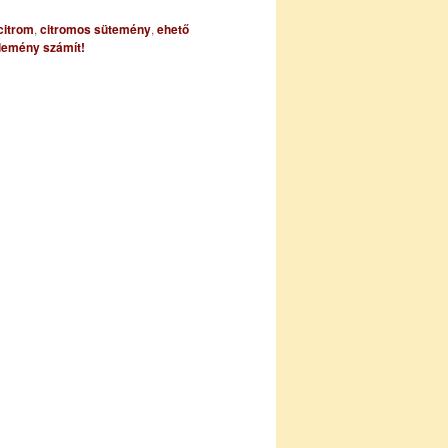
citrom
,
citromos sütemény
,
ehető
lemény számít!