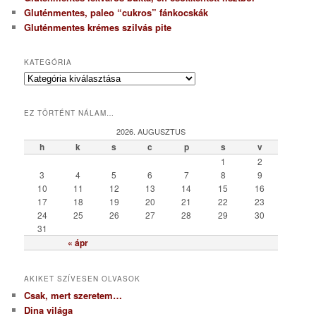
Gluténmentes, paleo “cukros” fánkocskák
Gluténmentes krémes szilvás pite
KATEGÓRIA
K
a
t
EZ TÖRTÉNT NÁLAM…
e
g
2026. AUGUSZTUS
ó
h
k
s
c
p
s
v
r
1
2
i
3
4
5
6
7
8
9
a
10
11
12
13
14
15
16
17
18
19
20
21
22
23
24
25
26
27
28
29
30
31
« ápr
AKIKET SZÍVESEN OLVASOK
Csak, mert szeretem…
Dina világa