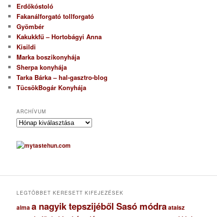
Erdőkóstoló
Fakanálforgató tollforgató
Gyömbér
Kakukkfű – Hortobágyi Anna
Kisildi
Marka boszikonyhája
Sherpa konyhája
Tarka Bárka – hal-gasztro-blog
TücsökBogár Konyhája
ARCHÍVUM
A
r
c
h
í
v
u
m
LEGTÖBBET KERESETT KIFEJEZÉSEK
a nagyik tepszijéből Sasó módra
ataisz
alma