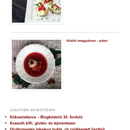
Hűsítő meggyleves – paleo
LEGUTÓBBI BEJEGYZÉSEK
Kókusztekercs – Blogkóstoló 34. forduló
Kossuth kifli, glutén- és tejmentesen
Gluténmentes lekváros bukta, ch csökkentett lisztből