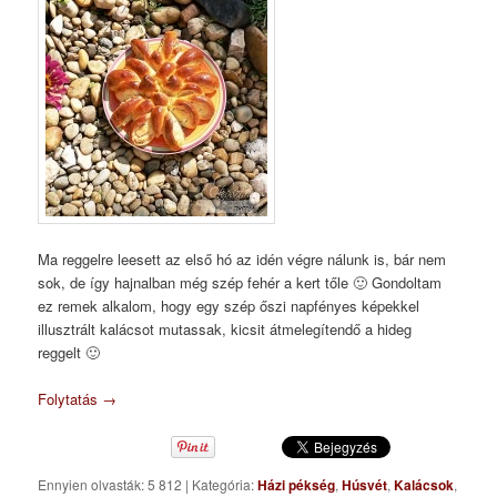
Ma reggelre leesett az első hó az idén végre nálunk is, bár nem
sok, de így hajnalban még szép fehér a kert tőle 🙂 Gondoltam
ez remek alkalom, hogy egy szép őszi napfényes képekkel
illusztrált kalácsot mutassak, kicsit átmelegítendő a hideg
reggelt 🙂
Folytatás
→
Ennyien olvasták: 5 812
|
Kategória:
Házi pékség
,
Húsvét
,
Kalácsok
,