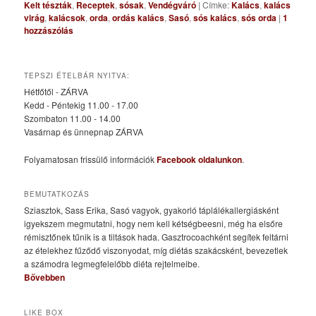
Kelt tészták
,
Receptek
,
sósak
,
Vendégváró
|
Címke:
Kalács
,
kalács
virág
,
kalácsok
,
orda
,
ordás kalács
,
Sasó
,
sós kalács
,
sós orda
|
1
hozzászólás
TEPSZI ÉTELBÁR NYITVA:
Hétfőtől - ZÁRVA
Kedd - Péntekig 11.00 - 17.00
Szombaton 11.00 - 14.00
Vasárnap és ünnepnap ZÁRVA
Folyamatosan frissülő információk
Facebook oldalunkon
.
BEMUTATKOZÁS
Sziasztok, Sass Erika, Sasó vagyok, gyakorló táplálékallergiásként
igyekszem megmutatni, hogy nem kell kétségbeesni, még ha elsőre
rémisztőnek tűnik is a tiltások hada. Gasztrocoachként segítek feltárni
az ételekhez fűződő viszonyodat, míg diétás szakácsként, bevezetlek
a számodra legmegfelelőbb diéta rejtelmeibe.
Bővebben
LIKE BOX