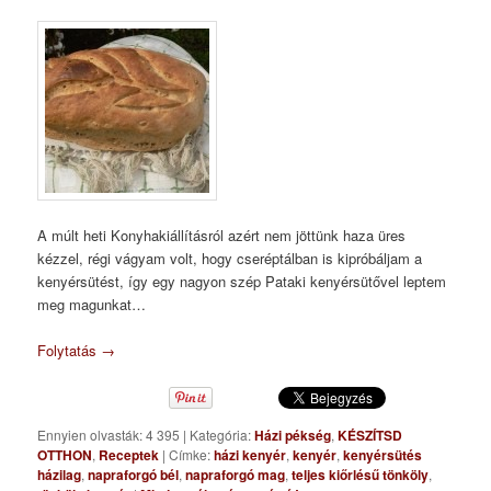
A múlt heti Konyhakiállításról azért nem jöttünk haza üres
kézzel, régi vágyam volt, hogy cseréptálban is kipróbáljam a
kenyérsütést, így egy nagyon szép Pataki kenyérsütővel leptem
meg magunkat…
Folytatás
→
Ennyien olvasták: 4 395
|
Kategória:
Házi pékség
,
KÉSZÍTSD
OTTHON
,
Receptek
|
Címke:
házi kenyér
,
kenyér
,
kenyérsütés
házilag
,
napraforgó bél
,
napraforgó mag
,
teljes kiőrlésű tönköly
,