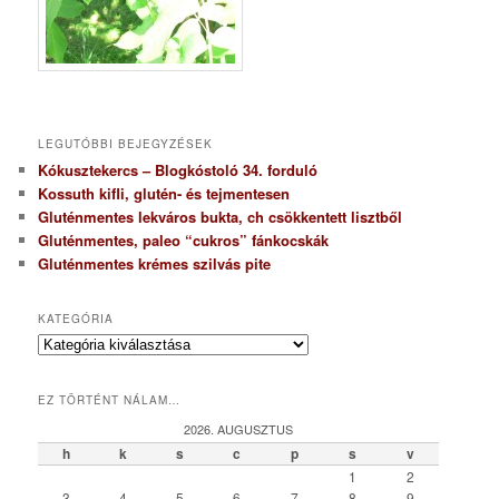
LEGUTÓBBI BEJEGYZÉSEK
Kókusztekercs – Blogkóstoló 34. forduló
Kossuth kifli, glutén- és tejmentesen
Gluténmentes lekváros bukta, ch csökkentett lisztből
Gluténmentes, paleo “cukros” fánkocskák
Gluténmentes krémes szilvás pite
KATEGÓRIA
K
a
t
EZ TÖRTÉNT NÁLAM…
e
g
2026. AUGUSZTUS
ó
h
k
s
c
p
s
v
r
1
2
i
3
4
5
6
7
8
9