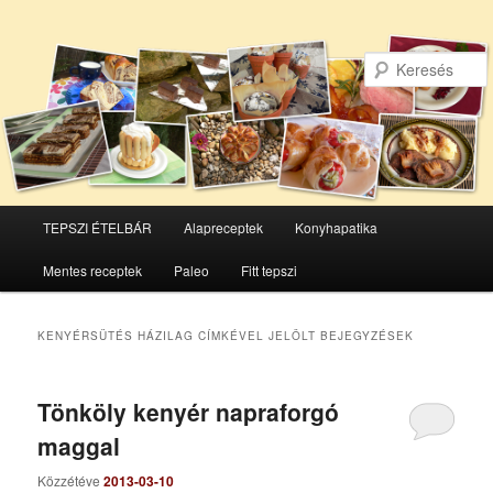
Főmenü
TEPSZI ÉTELBÁR
Alapreceptek
Konyhapatika
Tovább
Tovább
Mentes receptek
Paleo
Fitt tepszi
az
a
elsődleges
másodlagos
KENYÉRSÜTÉS HÁZILAG
CÍMKÉVEL JELÖLT BEJEGYZÉSEK
tartalomra
tartalomra
Tönköly kenyér napraforgó
maggal
Közzétéve
2013-03-10