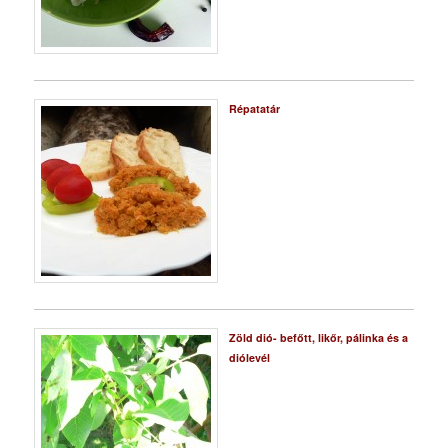
Répatatár
Zöld dió- befőtt, likőr, pálinka és a
diólevél