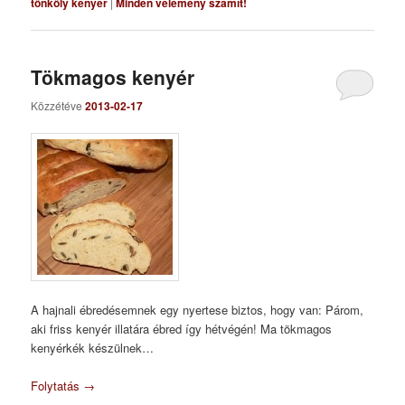
tönköly kenyér
|
Minden vélemény számít!
Tökmagos kenyér
Közzétéve
2013-02-17
A hajnali ébredésemnek egy nyertese biztos, hogy van: Párom,
aki friss kenyér illatára ébred így hétvégén! Ma tökmagos
kenyérkék készülnek…
Folytatás
→