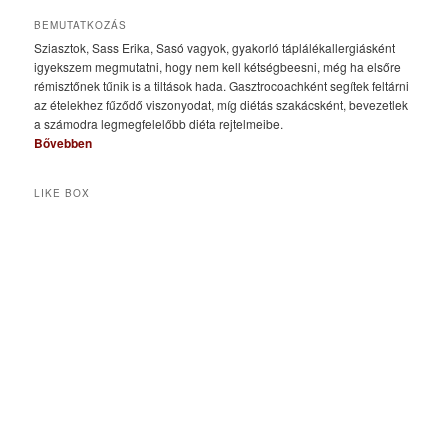
BEMUTATKOZÁS
Sziasztok, Sass Erika, Sasó vagyok, gyakorló táplálékallergiásként
igyekszem megmutatni, hogy nem kell kétségbeesni, még ha elsőre
rémisztőnek tűnik is a tiltások hada. Gasztrocoachként segítek feltárni
az ételekhez fűződő viszonyodat, míg diétás szakácsként, bevezetlek
a számodra legmegfelelőbb diéta rejtelmeibe.
Bővebben
LIKE BOX