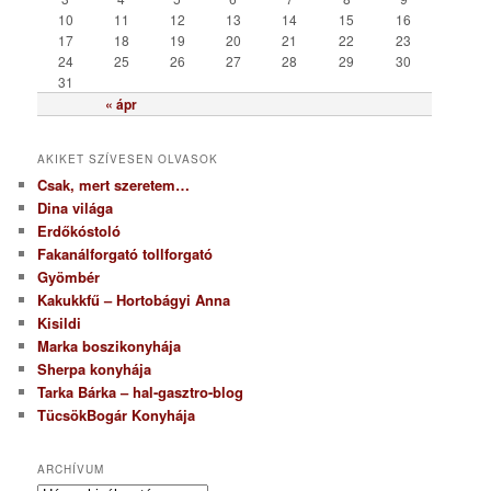
a
10
11
12
13
14
15
16
17
18
19
20
21
22
23
24
25
26
27
28
29
30
31
« ápr
AKIKET SZÍVESEN OLVASOK
Csak, mert szeretem…
Dina világa
Erdőkóstoló
Fakanálforgató tollforgató
Gyömbér
Kakukkfű – Hortobágyi Anna
Kisildi
Marka boszikonyhája
Sherpa konyhája
Tarka Bárka – hal-gasztro-blog
TücsökBogár Konyhája
ARCHÍVUM