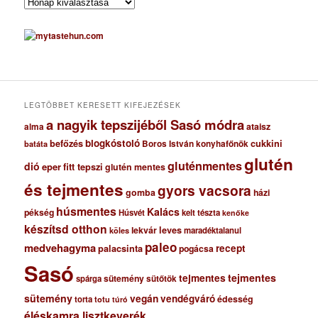
A
r
c
h
í
v
u
m
LEGTÖBBET KERESETT KIFEJEZÉSEK
a nagyik tepszijéből Sasó módra
ataisz
alma
blogkóstoló
befőzés
cukkini
Boros István konyhafőnök
batáta
glutén
gluténmentes
dió
eper
fitt tepszi
glutén mentes
és tejmentes
gyors vacsora
gomba
házi
húsmentes
Kalács
pékség
Húsvét
kelt tészta
kenőke
készítsd otthon
lekvár
leves
maradéktalanul
köles
paleo
medvehagyma
recept
palacsinta
pogácsa
Sasó
tejmentes
tejmentes
sütemény
spárga
sütőtök
sütemény
vegán
vendégváró
édesség
torta
totu
túró
éléskamra lisztkeverék