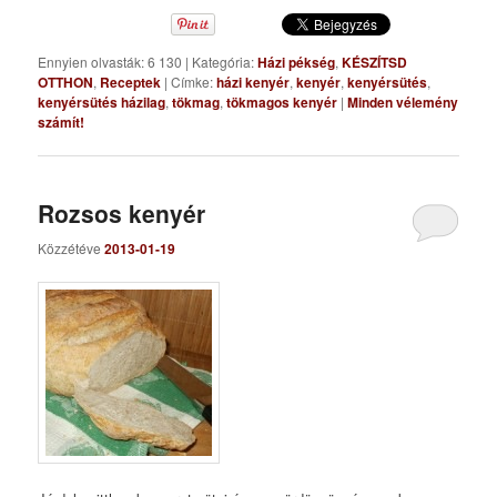
Ennyien olvasták: 6 130
|
Kategória:
Házi pékség
,
KÉSZÍTSD
OTTHON
,
Receptek
|
Címke:
házi kenyér
,
kenyér
,
kenyérsütés
,
kenyérsütés házilag
,
tökmag
,
tökmagos kenyér
|
Minden vélemény
számít!
Rozsos kenyér
Közzétéve
2013-01-19