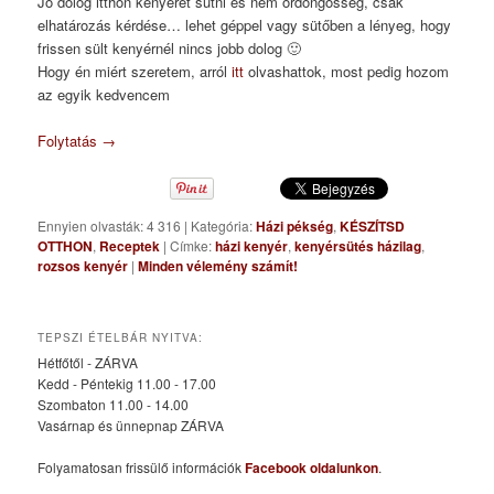
Jó dolog itthon kenyeret sütni és nem ördöngösség, csak
elhatározás kérdése… lehet géppel vagy sütőben a lényeg, hogy
frissen sült kenyérnél nincs jobb dolog 🙂
Hogy én miért szeretem, arról
itt
olvashattok, most pedig hozom
az egyik kedvencem
Folytatás
→
Ennyien olvasták: 4 316
|
Kategória:
Házi pékség
,
KÉSZÍTSD
OTTHON
,
Receptek
|
Címke:
házi kenyér
,
kenyérsütés házilag
,
rozsos kenyér
|
Minden vélemény számít!
TEPSZI ÉTELBÁR NYITVA:
Hétfőtől - ZÁRVA
Kedd - Péntekig 11.00 - 17.00
Szombaton 11.00 - 14.00
Vasárnap és ünnepnap ZÁRVA
Folyamatosan frissülő információk
Facebook oldalunkon
.