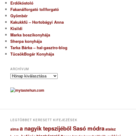
Erdőkóstoló
Fakanálforgató tollforgató
Gyömbér
Kakukkfű – Hortobágyi Anna
Kisildi
Marka boszikonyhája
Sherpa konyhája
Tarka Bárka – hal-gasztro-blog
TücsökBogár Konyhája
ARCHÍVUM
A
r
c
h
í
v
u
m
LEGTÖBBET KERESETT KIFEJEZÉSEK
a nagyik tepszijéből Sasó módra
ataisz
alma