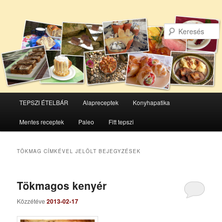
Főmenü
TEPSZI ÉTELBÁR
Alapreceptek
Konyhapatika
Tovább
Tovább
Mentes receptek
Paleo
Fitt tepszi
az
a
elsődleges
másodlagos
TÖKMAG
CÍMKÉVEL JELÖLT BEJEGYZÉSEK
tartalomra
tartalomra
Tökmagos kenyér
Közzétéve
2013-02-17