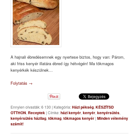
A hajnali ébredésemnek egy nyertese biztos, hogy van: Párom,
aki friss kenyér illatára ébred így hétvégén! Ma tökmagos
kenyérkék készülnek…
Folytatás
→
Ennyien olvasták: 6 130
|
Kategória:
Házi pékség
,
KÉSZÍTSD
OTTHON
,
Receptek
|
Címke:
házi kenyér
,
kenyér
,
kenyérsütés
,
kenyérsütés házilag
,
tökmag
,
tökmagos kenyér
|
Minden vélemény
számít!