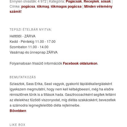
Ennyien olvasták: 4 972
|
Kategória:
Pogácsák
,
Receptek
,
sósak
|
Címke:
pogácsa
,
tökmag
,
tökmagos pogácsa
|
Minden vélemény
számít!
TEPSZI ÉTELBÁR NYITVA:
Hétfőtől - ZÁRVA
Kedd - Péntekig 11.00 - 17.00
Szombaton 11.00 - 14.00
Vasárnap és ünnepnap ZÁRVA
Folyamatosan frissülő információk
Facebook oldalunkon
.
BEMUTATKOZÁS
Sziasztok, Sass Erika, Sasó vagyok, gyakorló táplálékallergiásként
igyekszem megmutatni, hogy nem kell kétségbeesni, még ha elsőre
rémisztőnek tűnik is a tiltások hada. Gasztrocoachként segítek feltárni
az ételekhez fűződő viszonyodat, míg diétás szakácsként, bevezetlek
a számodra legmegfelelőbb diéta rejtelmeibe.
Bővebben
LIKE BOX