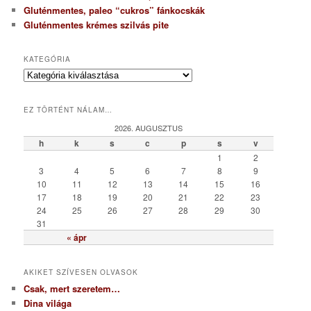
Gluténmentes, paleo “cukros” fánkocskák
Gluténmentes krémes szilvás pite
KATEGÓRIA
K
a
t
EZ TÖRTÉNT NÁLAM…
e
g
2026. AUGUSZTUS
ó
h
k
s
c
p
s
v
r
1
2
i
3
4
5
6
7
8
9
a
10
11
12
13
14
15
16
17
18
19
20
21
22
23
24
25
26
27
28
29
30
31
« ápr
AKIKET SZÍVESEN OLVASOK
Csak, mert szeretem…
Dina világa