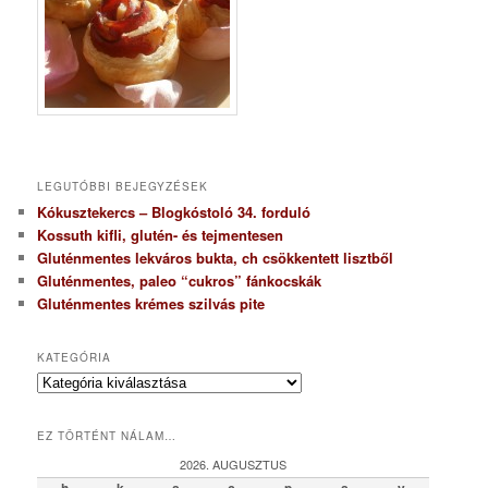
LEGUTÓBBI BEJEGYZÉSEK
Kókusztekercs – Blogkóstoló 34. forduló
Kossuth kifli, glutén- és tejmentesen
Gluténmentes lekváros bukta, ch csökkentett lisztből
Gluténmentes, paleo “cukros” fánkocskák
Gluténmentes krémes szilvás pite
KATEGÓRIA
K
a
t
EZ TÖRTÉNT NÁLAM…
e
g
2026. AUGUSZTUS
ó