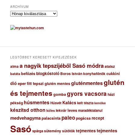
ARCHÍVUM
A
r
c
h
í
v
u
m
LEGTÖBBET KERESETT KIFEJEZÉSEK
a nagyik tepszijéből Sasó módra
ataisz
alma
blogkóstoló
befőzés
cukkini
Boros István konyhafőnök
batáta
glutén
gluténmentes
dió
eper
fitt tepszi
glutén mentes
és tejmentes
gyors vacsora
gomba
házi
húsmentes
Kalács
pékség
Húsvét
kelt tészta
kenőke
készítsd otthon
lekvár
leves
maradéktalanul
köles
paleo
medvehagyma
recept
palacsinta
pogácsa
Sasó
tejmentes
tejmentes
sütemény
spárga
sütőtök