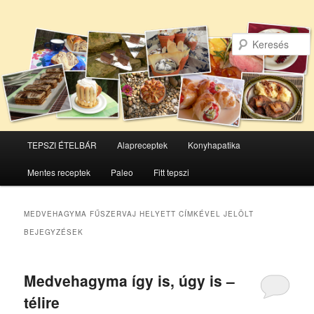
Főmenü
TEPSZI ÉTELBÁR
Alapreceptek
Konyhapatika
Tovább
Tovább
Mentes receptek
Paleo
Fitt tepszi
az
a
elsődleges
másodlagos
MEDVEHAGYMA FŰSZERVAJ HELYETT
CÍMKÉVEL JELÖLT
BEJEGYZÉSEK
tartalomra
tartalomra
Medvehagyma így is, úgy is –
télire