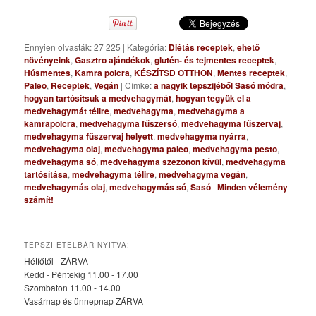
Ennyien olvasták: 27 225
|
Kategória:
Diétás receptek
,
ehető
növényeink
,
Gasztro ajándékok
,
glutén- és tejmentes receptek
,
Húsmentes
,
Kamra polcra
,
KÉSZÍTSD OTTHON
,
Mentes receptek
,
Paleo
,
Receptek
,
Vegán
|
Címke:
a nagyik tepszijéből Sasó módra
,
hogyan tartósítsuk a medvehagymát
,
hogyan tegyük el a
medvehagymát télire
,
medvehagyma
,
medvehagyma a
kamrapolcra
,
medvehagyma fűszersó
,
medvehagyma fűszervaj
,
medvehagyma fűszervaj helyett
,
medvehagyma nyárra
,
medvehagyma olaj
,
medvehagyma paleo
,
medvehagyma pesto
,
medvehagyma só
,
medvehagyma szezonon kívül
,
medvehagyma
tartósítása
,
medvehagyma télire
,
medvehagyma vegán
,
medvehagymás olaj
,
medvehagymás só
,
Sasó
|
Minden vélemény
számít!
TEPSZI ÉTELBÁR NYITVA:
Hétfőtől - ZÁRVA
Kedd - Péntekig 11.00 - 17.00
Szombaton 11.00 - 14.00
Vasárnap és ünnepnap ZÁRVA