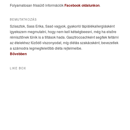
Folyamatosan frissülő információk
Facebook oldalunkon
.
BEMUTATKOZÁS
Sziasztok, Sass Erika, Sasó vagyok, gyakorló táplálékallergiásként
igyekszem megmutatni, hogy nem kell kétségbeesni, még ha elsőre
rémisztőnek tűnik is a tiltások hada. Gasztrocoachként segítek feltárni
az ételekhez fűződő viszonyodat, míg diétás szakácsként, bevezetlek
a számodra legmegfelelőbb diéta rejtelmeibe.
Bővebben
LIKE BOX