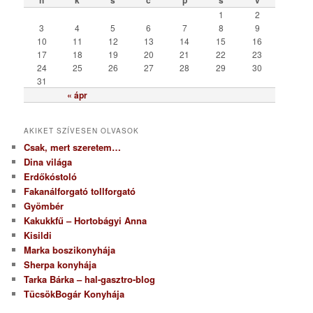
h
k
s
c
p
s
v
r
1
2
i
3
4
5
6
7
8
9
a
10
11
12
13
14
15
16
17
18
19
20
21
22
23
24
25
26
27
28
29
30
31
« ápr
AKIKET SZÍVESEN OLVASOK
Csak, mert szeretem…
Dina világa
Erdőkóstoló
Fakanálforgató tollforgató
Gyömbér
Kakukkfű – Hortobágyi Anna
Kisildi
Marka boszikonyhája
Sherpa konyhája
Tarka Bárka – hal-gasztro-blog
TücsökBogár Konyhája