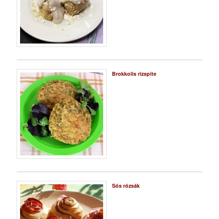
Brokkolis rizspite
Sós rózsák