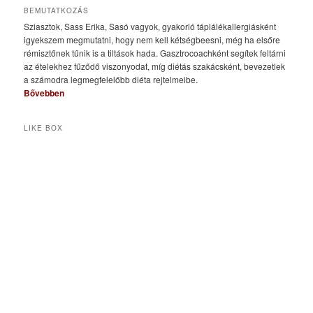
BEMUTATKOZÁS
Sziasztok, Sass Erika, Sasó vagyok, gyakorló táplálékallergiásként
igyekszem megmutatni, hogy nem kell kétségbeesni, még ha elsőre
rémisztőnek tűnik is a tiltások hada. Gasztrocoachként segítek feltárni
az ételekhez fűződő viszonyodat, míg diétás szakácsként, bevezetlek
a számodra legmegfelelőbb diéta rejtelmeibe.
Bővebben
LIKE BOX