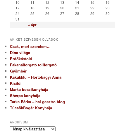
a
10
11
12
13
14
15
16
17
18
19
20
21
22
23
24
25
26
27
28
29
30
31
« ápr
AKIKET SZÍVESEN OLVASOK
Csak, mert szeretem…
Dina világa
Erdőkóstoló
Fakanálforgató tollforgató
Gyömbér
Kakukkfű – Hortobágyi Anna
Kisildi
Marka boszikonyhája
Sherpa konyhája
Tarka Bárka – hal-gasztro-blog
TücsökBogár Konyhája
ARCHÍVUM
A