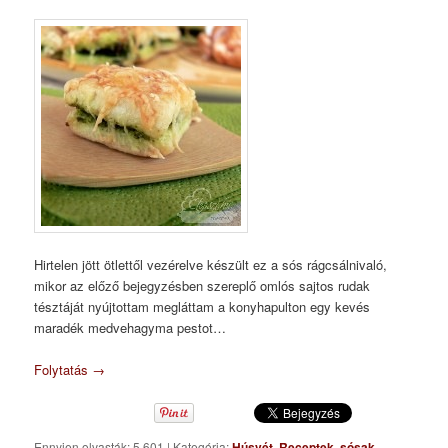
Hirtelen jött ötlettől vezérelve készült ez a sós rágcsálnivaló,
mikor az előző bejegyzésben szereplő omlós sajtos rudak
tésztáját nyújtottam megláttam a konyhapulton egy kevés
maradék medvehagyma pestot…
Folytatás
→
Ennyien olvasták: 5 601
|
Kategória:
Húsvét
,
Receptek
,
sósak
,