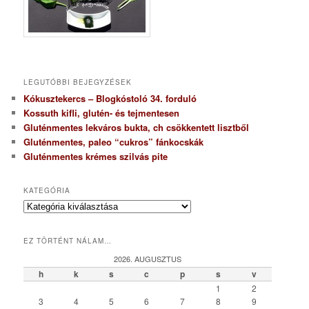
LEGUTÓBBI BEJEGYZÉSEK
Kókusztekercs – Blogkóstoló 34. forduló
Kossuth kifli, glutén- és tejmentesen
Gluténmentes lekváros bukta, ch csökkentett lisztből
Gluténmentes, paleo “cukros” fánkocskák
Gluténmentes krémes szilvás pite
KATEGÓRIA
K
a
t
EZ TÖRTÉNT NÁLAM…
e
g
2026. AUGUSZTUS
ó
h
k
s
c
p
s
v
r
1
2
i
3
4
5
6
7
8
9