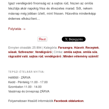
Igazi vendégváró finomság ez a sajtos rúd, hiszen az omlós
tésztája akár napokig friss és élvezetes marad. Sőt, nekem
másnap még jobban ízlett, mint frissen. Húsvétra mindenképp
érdemes elkészíteni…
Folytatás
→
Ennyien olvasták: 25 894
|
Kategória:
Farsangra
,
Húsvét
,
Receptek
,
sósak
,
Szilveszter
,
Vendégváró
|
Címke:
omlós sajtos
,
omlós sós
,
rágcsálni való
,
sajtos rúd
,
vendégváró
|
Minden vélemény számít!
TEPSZI ÉTELBÁR NYITVA:
Hétfőtől - ZÁRVA
Kedd - Péntekig 11.00 - 17.00
Szombaton 11.00 - 14.00
Vasárnap és ünnepnap ZÁRVA
Folyamatosan frissülő információk
Facebook oldalunkon
.