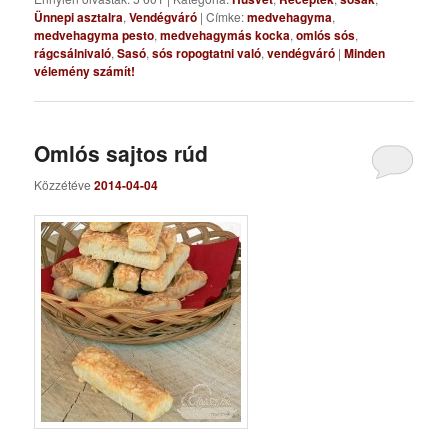
Ünnepi asztalra
,
Vendégváró
|
Címke:
medvehagyma
,
medvehagyma pesto
,
medvehagymás kocka
,
omlós sós
,
rágcsálnivaló
,
Sasó
,
sós ropogtatni való
,
vendégváró
|
Minden
vélemény számít!
Omlós sajtos rúd
Közzétéve
2014-04-04