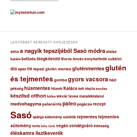
r
c
h
í
v
u
m
LEGTÖBBET KERESETT KIFEJEZÉSEK
a nagyik tepszijéből Sasó módra
ataisz
alma
blogkóstoló
befőzés
cukkini
Boros István konyhafőnök
batáta
glutén
gluténmentes
dió
eper
fitt tepszi
glutén mentes
és tejmentes
gyors vacsora
gomba
házi
húsmentes
Kalács
pékség
Húsvét
kelt tészta
kenőke
készítsd otthon
lekvár
leves
maradéktalanul
köles
paleo
medvehagyma
recept
palacsinta
pogácsa
Sasó
tejmentes
tejmentes
sütemény
spárga
sütőtök
sütemény
vegán
vendégváró
édesség
torta
totu
túró
éléskamra lisztkeverék