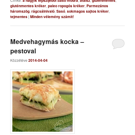
Címke:
a nagyik tepszijéből Sasó módra
,
ataisz
,
gluténmentes
,
gluténmentes kréker
,
paleo ropogós kréker
,
Parmezános
háromszög
,
rágcsálnivaló
,
Sasó
,
sokmagos sajtos kréker
,
tejmentes
|
Minden vélemény számít!
Medvehagymás kocka –
pestoval
Közzétéve
2014-04-04