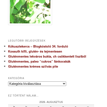
LEGUTÓBBI BEJEGYZÉSEK
Kókusztekercs – Blogkóstoló 34. forduló
Kossuth kifli, glutén- és tejmentesen
Gluténmentes lekváros bukta, ch csökkentett lisztből
Gluténmentes, paleo “cukros” fánkocskák
Gluténmentes krémes szilvás pite
KATEGÓRIA
K
a
t
EZ TÖRTÉNT NÁLAM…
e
g
2026. AUGUSZTUS
ó
h
k
s
c
p
s
v