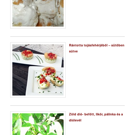
Rántotta tojásfehérjéből – sütőben
sütve
Zöld dió- befőtt, likőr, pálinka és a
diólevél