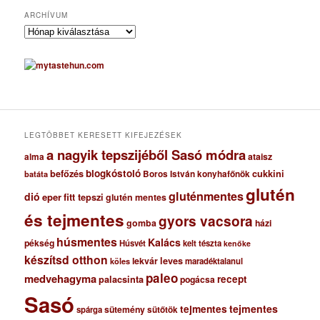
ARCHÍVUM
A
r
c
h
í
v
u
m
LEGTÖBBET KERESETT KIFEJEZÉSEK
a nagyik tepszijéből Sasó módra
ataisz
alma
blogkóstoló
befőzés
cukkini
Boros István konyhafőnök
batáta
glutén
gluténmentes
dió
eper
fitt tepszi
glutén mentes
és tejmentes
gyors vacsora
gomba
házi
húsmentes
Kalács
pékség
Húsvét
kelt tészta
kenőke
készítsd otthon
lekvár
leves
maradéktalanul
köles
paleo
medvehagyma
recept
palacsinta
pogácsa
Sasó
tejmentes
tejmentes
sütemény
spárga
sütőtök