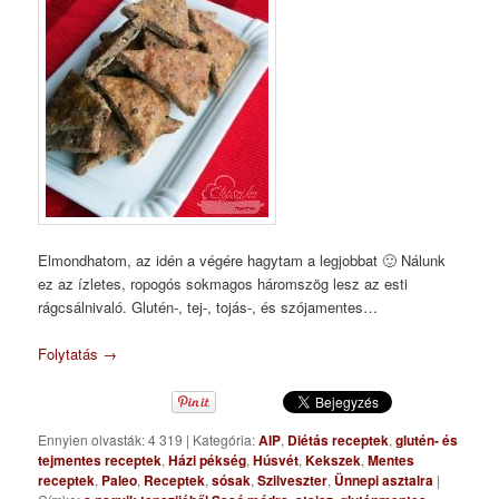
Elmondhatom, az idén a végére hagytam a legjobbat 🙂 Nálunk
ez az ízletes, ropogós sokmagos háromszög lesz az esti
rágcsálnivaló. Glutén-, tej-, tojás-, és szójamentes…
Folytatás
→
Ennyien olvasták: 4 319
|
Kategória:
AIP
,
Diétás receptek
,
glutén- és
tejmentes receptek
,
Házi pékség
,
Húsvét
,
Kekszek
,
Mentes
receptek
,
Paleo
,
Receptek
,
sósak
,
Szilveszter
,
Ünnepi asztalra
|