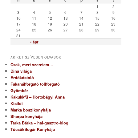
r
1
2
i
3
4
5
6
7
8
9
a
10
11
12
13
14
15
16
17
18
19
20
21
22
23
24
25
26
27
28
29
30
31
« ápr
AKIKET SZÍVESEN OLVASOK
Csak, mert szeretem…
Dina világa
Erdőkóstoló
Fakanálforgató tollforgató
Gyömbér
Kakukkfű – Hortobágyi Anna
Kisildi
Marka boszikonyhája
Sherpa konyhája
Tarka Bárka – hal-gasztro-blog
TücsökBogár Konyhája