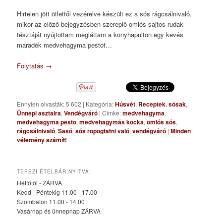
Hirtelen jött ötlettől vezérelve készült ez a sós rágcsálnivaló,
mikor az előző bejegyzésben szereplő omlós sajtos rudak
tésztáját nyújtottam megláttam a konyhapulton egy kevés
maradék medvehagyma pestot…
Folytatás
→
Ennyien olvasták: 5 602
|
Kategória:
Húsvét
,
Receptek
,
sósak
,
Ünnepi asztalra
,
Vendégváró
|
Címke:
medvehagyma
,
medvehagyma pesto
,
medvehagymás kocka
,
omlós sós
,
rágcsálnivaló
,
Sasó
,
sós ropogtatni való
,
vendégváró
|
Minden
vélemény számít!
TEPSZI ÉTELBÁR NYITVA:
Hétfőtől - ZÁRVA
Kedd - Péntekig 11.00 - 17.00
Szombaton 11.00 - 14.00
Vasárnap és ünnepnap ZÁRVA