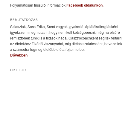
Folyamatosan frissülő információk
Facebook oldalunkon
.
BEMUTATKOZÁS
Sziasztok, Sass Erika, Sasó vagyok, gyakorló táplálékallergiásként
igyekszem megmutatni, hogy nem kell kétségbeesni, még ha elsőre
rémisztőnek tűnik is a tiltások hada. Gasztrocoachként segítek feltárni
az ételekhez fűződő viszonyodat, míg diétás szakácsként, bevezetlek
a számodra legmegfelelőbb diéta rejtelmeibe.
Bővebben
LIKE BOX